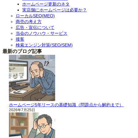
ホームページ更新のネタ
実店舗にホームページは必要か？
ローカルSEO(MEO)
商売の考え方
広告・宣伝について
当会のノウハウ・サービス
接客
検索エンジン対策(SEO/SEM)
最新のブログ記事
ホームページ5年リースの基礎知識（問題点から解約まで）
2026年7月25日