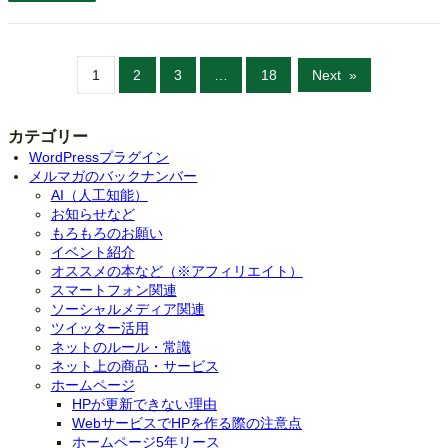
1
2
3
…
18
Next
»
カテゴリー
WordPressプラグイン
メルマガのバックナンバー
AI（人工知能）
お知らせなど
もろもろのお願い
イベント紹介
オススメの本など（※アフィリエイト）
スマートフォン関連
ソーシャルメディア関連
ツイッター活用
ネットのルール・常識
ネット上の商品・サービス
ホームページ
HPが更新できない理由
WebサービスでHPを作る際の注意点
ホームページ5年リース