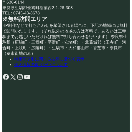
〒636-0144
奈良県生駒郡斑鳩町稲葉西2-1-26-303
TEL : 0745-43-8678
※無料訪問エリア
HP制作などで打ち合わせを希望される場合に、下記の地域には無料
で訪問いたします。（それ以外の地域の方は有料で、あるいは王寺
駅までお越しいただければ無料で打ち合わせを行います） 奈良県生
駒郡（斑鳩町・三郷町・平群町・安堵町）・北葛城郡（王寺町・河
合町・上牧町・広陵町）・生駒市・大和郡山市・香芝市・奈良市
（※市街地のみ）
特定商取引に関する法律に基づく表示
個人情報の取り扱いについて
Facebook
X
Instagram
YouTube