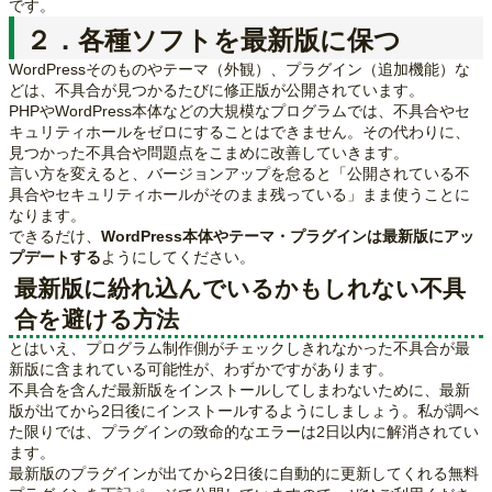
です。
２．各種ソフトを最新版に保つ
WordPressそのものやテーマ（外観）、プラグイン（追加機能）な
どは、不具合が見つかるたびに修正版が公開されています。
PHPやWordPress本体などの大規模なプログラムでは、不具合やセ
キュリティホールをゼロにすることはできません。その代わりに、
見つかった不具合や問題点をこまめに改善していきます。
言い方を変えると、バージョンアップを怠ると「公開されている不
具合やセキュリティホールがそのまま残っている」まま使うことに
なります。
できるだけ、
WordPress本体やテーマ・プラグインは最新版にアッ
プデートする
ようにしてください。
最新版に紛れ込んでいるかもしれない不具
合を避ける方法
とはいえ、プログラム制作側がチェックしきれなかった不具合が最
新版に含まれている可能性が、わずかですがあります。
不具合を含んだ最新版をインストールしてしまわないために、最新
版が出てから2日後にインストールするようにしましょう。私が調べ
た限りでは、プラグインの致命的なエラーは2日以内に解消されてい
ます。
最新版のプラグインが出てから2日後に自動的に更新してくれる無料