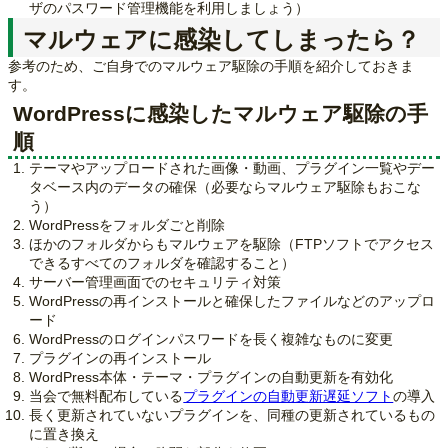
ザのパスワード管理機能を利用しましょう）
マルウェアに感染してしまったら？
参考のため、ご自身でのマルウェア駆除の手順を紹介しておきま
す。
WordPressに感染したマルウェア駆除の手
順
テーマやアップロードされた画像・動画、プラグイン一覧やデー
タベース内のデータの確保（必要ならマルウェア駆除もおこな
う）
WordPressをフォルダごと削除
ほかのフォルダからもマルウェアを駆除（FTPソフトでアクセス
できるすべてのフォルダを確認すること）
サーバー管理画面でのセキュリティ対策
WordPressの再インストールと確保したファイルなどのアップロ
ード
WordPressのログインパスワードを長く複雑なものに変更
プラグインの再インストール
WordPress本体・テーマ・プラグインの自動更新を有効化
当会で無料配布している
プラグインの自動更新遅延ソフト
の導入
長く更新されていないプラグインを、同種の更新されているもの
に置き換え