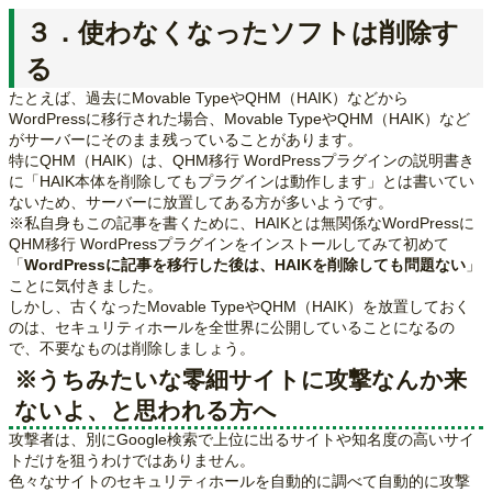
３．使わなくなったソフトは削除す
る
たとえば、過去にMovable TypeやQHM（HAIK）などから
WordPressに移行された場合、Movable TypeやQHM（HAIK）など
がサーバーにそのまま残っていることがあります。
特にQHM（HAIK）は、QHM移行 WordPressプラグインの説明書き
に「HAIK本体を削除してもプラグインは動作します」とは書いてい
ないため、サーバーに放置してある方が多いようです。
※私自身もこの記事を書くために、HAIKとは無関係なWordPressに
QHM移行 WordPressプラグインをインストールしてみて初めて
「
WordPressに記事を移行した後は、HAIKを削除しても問題ない
」
ことに気付きました。
しかし、古くなったMovable TypeやQHM（HAIK）を放置しておく
のは、セキュリティホールを全世界に公開していることになるの
で、不要なものは削除しましょう。
※うちみたいな零細サイトに攻撃なんか来
ないよ、と思われる方へ
攻撃者は、別にGoogle検索で上位に出るサイトや知名度の高いサイ
トだけを狙うわけではありません。
色々なサイトのセキュリティホールを自動的に調べて自動的に攻撃