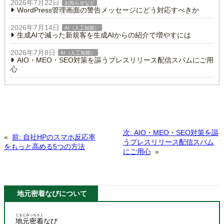
2026年7月22日
お知らせなど
WordPress管理画面の警告メッセージにどう対応すべきか
2026年7月14日
AI（人工知能）
生成AIで減った新規客を生成AIからの紹介で増やすには
2026年7月8日
AI（人工知能）
AIO・MEO・SEO対策を謳うプレスリリース配信スパムにご用
心
次:
AIO・MEO・SEO対策を謳
«
前:
自社HPのスマホ反応率
うプレスリリース配信スパム
をもっと高める5つの方法
にご用心
»
地元密着なびについて
じもとみっちゃく
地元密着
なび