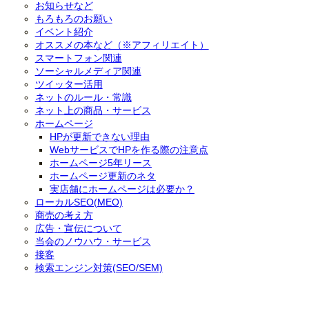
お知らせなど
もろもろのお願い
イベント紹介
オススメの本など（※アフィリエイト）
スマートフォン関連
ソーシャルメディア関連
ツイッター活用
ネットのルール・常識
ネット上の商品・サービス
ホームページ
HPが更新できない理由
WebサービスでHPを作る際の注意点
ホームページ5年リース
ホームページ更新のネタ
実店舗にホームページは必要か？
ローカルSEO(MEO)
商売の考え方
広告・宣伝について
当会のノウハウ・サービス
接客
検索エンジン対策(SEO/SEM)