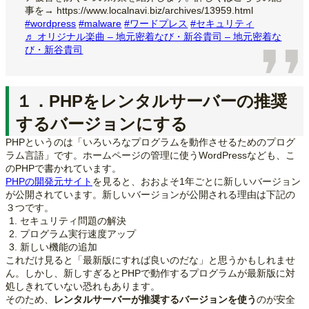
事を→ https://www.localnavi.biz/archives/13959.html
#wordpress
#malware
#ワードプレス
#セキュリティ
♬ オリジナル楽曲 – 地元密着なび・新谷貴司 – 地元密着な
び・新谷貴司
１．PHPをレンタルサーバーの推奨
するバージョンにする
PHPというのは「いろいろなプログラムを動作させるためのプログ
ラム言語」です。ホームページの管理に使うWordPressなども、こ
のPHPで書かれています。
PHPの開発元サイト
を見ると、おおよそ1年ごとに新しいバージョン
が公開されています。新しいバージョンが公開される理由は下記の
３つです。
セキュリティ問題の解決
プログラム実行速度アップ
新しい機能の追加
これだけ見ると「最新版にすれば良いのだな」と思うかもしれませ
ん。しかし、新しすぎるとPHPで動作するプログラムが最新版に対
処しきれていない恐れもあります。
そのため、
レンタルサーバーが推奨するバージョンを使う
のが安全