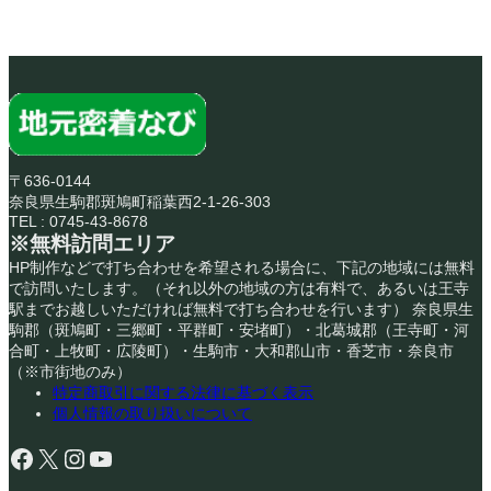
〒636-0144
奈良県生駒郡斑鳩町稲葉西2-1-26-303
TEL : 0745-43-8678
※無料訪問エリア
HP制作などで打ち合わせを希望される場合に、下記の地域には無料
で訪問いたします。（それ以外の地域の方は有料で、あるいは王寺
駅までお越しいただければ無料で打ち合わせを行います） 奈良県生
駒郡（斑鳩町・三郷町・平群町・安堵町）・北葛城郡（王寺町・河
合町・上牧町・広陵町）・生駒市・大和郡山市・香芝市・奈良市
（※市街地のみ）
特定商取引に関する法律に基づく表示
個人情報の取り扱いについて
Facebook
X
Instagram
YouTube