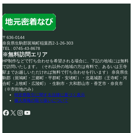
〒636-0144
奈良県生駒郡斑鳩町稲葉西2-1-26-303
TEL : 0745-43-8678
※無料訪問エリア
HP制作などで打ち合わせを希望される場合に、下記の地域には無料
で訪問いたします。（それ以外の地域の方は有料で、あるいは王寺
駅までお越しいただければ無料で打ち合わせを行います） 奈良県生
駒郡（斑鳩町・三郷町・平群町・安堵町）・北葛城郡（王寺町・河
合町・上牧町・広陵町）・生駒市・大和郡山市・香芝市・奈良市
（※市街地のみ）
特定商取引に関する法律に基づく表示
個人情報の取り扱いについて
Facebook
X
Instagram
YouTube