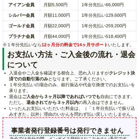
アイアン会員
月額5,500円
1年分先払い66,000円
シルバー会員
月額11,000円
1年分先払い129,600円
ゴールド会員
月額22,000円
1年分先払い259,200円
プラチナ会員
月額44,000円
1年分先払い518,400円
※１年分先払いなら
12ヶ月分の料金で14ヶ月サポート
いたします。
お支払い方法・ご入金後の流れ・退会
について
入退会やご入金を確認する都合上、恐れ入りますが
クレジット決
済での自動引落のみ
となります。ご了承ください。
１年分先払いの場合のみ、銀行振込や代金引換便でのお支払いを
承ります。
退会は
ご入会から３ヶ月以降であればいつでも
自由にできます。
ただし、
退会されてから３ヶ月以内
の再入会はできません。
いったんお支払いいただいた料金は、（「１年分先払いで振り込
みすぎた」以外）理由のいかんを問わず払い戻しいたしません。
事業者発行登録番号は発行できません
当会では当分の間、インボイス登録はおこなわない予定です