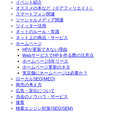
イベント紹介
オススメの本など（※アフィリエイト）
スマートフォン関連
ソーシャルメディア関連
ツイッター活用
ネットのルール・常識
ネット上の商品・サービス
ホームページ
HPが更新できない理由
WebサービスでHPを作る際の注意点
ホームページ5年リース
ホームページ更新のネタ
実店舗にホームページは必要か？
ローカルSEO(MEO)
商売の考え方
広告・宣伝について
当会のノウハウ・サービス
接客
検索エンジン対策(SEO/SEM)