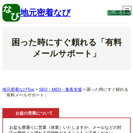
内
容
地元密着なび
お問い合わせ
を
ス
キ
ッ
プ
困った時にすぐ頼れる「有料
メールサポート」
地元密着なびTop
>
SEO・MEO・集客支援
>
困った時にすぐ頼れる
「有料メールサポート」
お盆の営業について
お盆も暦通りに営業（休業）いたしますが、メールなどの対
応が普段より遅れる可能性があることをご了承ください。