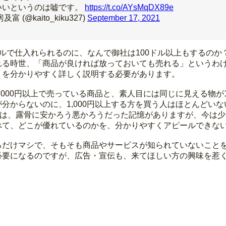
いいというのは嘘です。
https://t.co/AYsMqDX89e
(@kaito_kiku327)
September 17, 2021
ルで仕入れられるのに、なんで御社は100ドル以上もするのか
れる時世、「商品が良ければ放っておいても売れる」というわ
、を分かりやすく詳しく説明する必要があります。
,000円以上で売っている商品と、素人目には同じに見える物が
分からないのに、1,000円以上する方を買う人はほとんどい
頃は、露骨に安かろう悪かろうだった記憶がありますが、今は
べて、どこが優れているのかを、分かりやすくアピールできな
るだけマシで、そもそも商品やサービスが知られていないこと
必要になるのですが、広告・宣伝も、来てほしい方の興味を惹