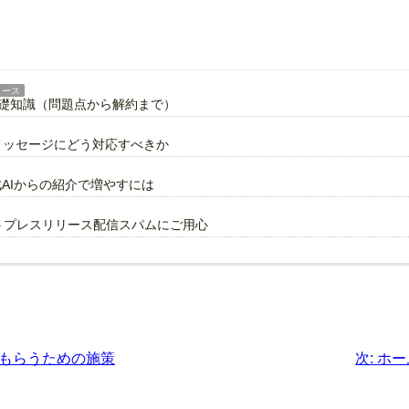
リース
基礎知識（問題点から解約まで）
警告メッセージにどう対応すべきか
成AIからの紹介で増やすには
謳うプレスリリース配信スパムにご用心
もらうための施策
次:
ホー