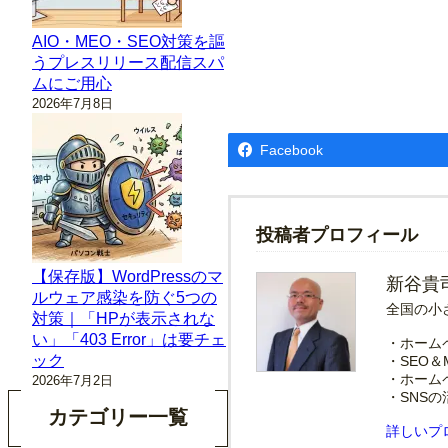
AIO・MEO・SEO対策を謳
うプレスリリース配信スパ
ムにご用心
2026年7月8日
Facebook
投稿者プロフィール
【保存版】WordPressのマ
新谷貴
ルウェア感染を防ぐ5つの
全国の小
対策｜「HPが表示されな
い」「403 Error」は要チェ
・ホーム
ック
・SEO＆
・ホーム
2026年7月2日
・SNS
カテゴリー一覧
詳しいプ