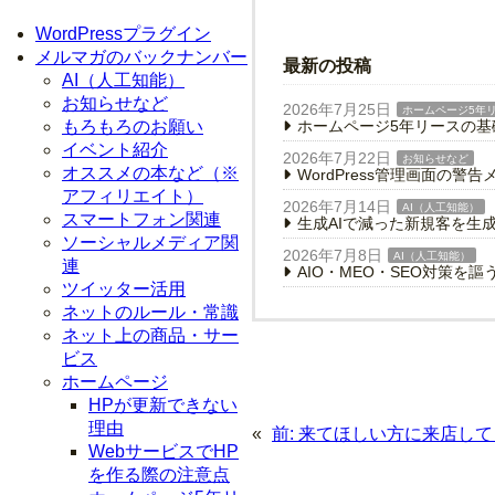
WordPressプラグイン
メルマガのバックナンバー
最新の投稿
AI（人工知能）
お知らせなど
2026年7月25日
ホームページ5年
ホームページ5年リースの
もろもろのお願い
イベント紹介
2026年7月22日
お知らせなど
オススメの本など（※
WordPress管理画面の
アフィリエイト）
2026年7月14日
AI（人工知能）
スマートフォン関連
生成AIで減った新規客を生
ソーシャルメディア関
2026年7月8日
AI（人工知能）
連
AIO・MEO・SEO対策を
ツイッター活用
ネットのルール・常識
ネット上の商品・サー
ビス
ホームページ
HPが更新できない
理由
«
前:
来てほしい方に来店して
WebサービスでHP
を作る際の注意点