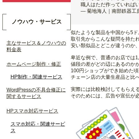
職人はただ作っていれば
— 菊地海人｜南部鉄器工房及富 
ノウハウ・サービス
似たような製品を中国から5ド
取引先からこんな疑問を持た
主なサービス＆ノウハウの
安い類似品とどこが違うのか
料金表
卑近な例で、普通のお店では1
ホームページ制作・修正
値段の差がどの辺にあるのかが
100円ショップができ始めた
HP制作・関連サービス
チェーン店の大量生産品と比
実際には比較検討してもらえ
WordPressの不具合修正に
そのためには、広告や宣伝が
関するサービス
HPスマホ対応サービス
スマホ対応・関連サービ
ス