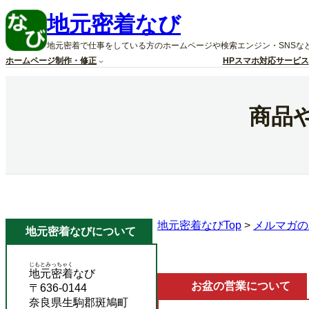
内
地元密着なび
容
を
地元密着で仕事をしている方のホームページや検索エンジン・SNSな
ス
ホームページ制作・修正
HPスマホ対応サービス
キ
ッ
プ
商品
地元密着なびTop
>
メルマガの
地元密着なびについて
じもとみっちゃく
地元密着
なび
お盆の営業について
〒636-0144
奈良県生駒郡斑鳩町