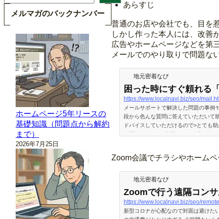
索
あらすじ
メルマガのバックナンバー
普通のお店や会社でも、目を
しかし作った本人には、改善
広告やホームページなどを第
メールでのやり取りで問題ない
地元密着なび
困った時にすぐ頼れる
https://www.localnavi.biz/seo/mail.h
メールサポートで解決した問題の事例
ホームページ5年リースの
段から色んな質問に答えていただいて
基礎知識（問題点から解約
ドバイスしていただけるので>とても
まで）
が消えました。>有料になって迷いまし
今後ともよろしくお願い申し上げます
2026年7月25日
た！11月18日。ある先生から次のよ
Zoom会議でチラシやホーム
地元密着なび
Zoomで行う遠隔コン
https://www.localnavi.biz/seo/remote
新型コロナが心配なので対面は避けたい