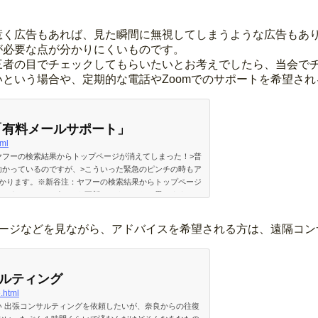
惹く広告もあれば、見た瞬間に無視してしまうような広告もあ
が必要な点が分かりにくいものです。
三者の目でチェックしてもらいたいとお考えでしたら、当会で
という場合や、定期的な電話やZoomでのサポートを希望さ
「有料メールサポート」
tml
ヤフーの検索結果からトップページが消えてしまった！>普
助かっているのですが、>こういった緊急のピンチの時もア
助かります。※新谷注：ヤフーの検索結果からトップページ
たが、メールサポートを更新してよかったと思います。>
。グーグル検索からホームページにアクセスできなくなっ
うなご相談をいただ…
ページなどを見ながら、アドバイスを希望される方は、遠隔コ
サルティング
.html
 出張コンサルティングを依頼したいが、奈良からの往復