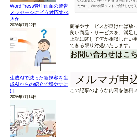
の交通費がかかりすぎる ３時間もいら
WordPress管理画面の警告
ために、Web会議ソフトで会話しなが
グ」を開始します。遠隔コンサルティン
メッセージにどう対応すべ
説明（注：ＶＢＡはわかりません） ホ
きか
インストールおよび設定作業 すでにあ
2026年7月22日
商品やサービスが良ければ放
良い商品・サービスを、満足
上記に関して何か相談したい事
できる限り対処いたします。
お問い合わせはこ
メルマガ申
生成AIで減った新規客を生
成AIからの紹介で増やすに
この記事のような内容を無料
は
2026年7月14日