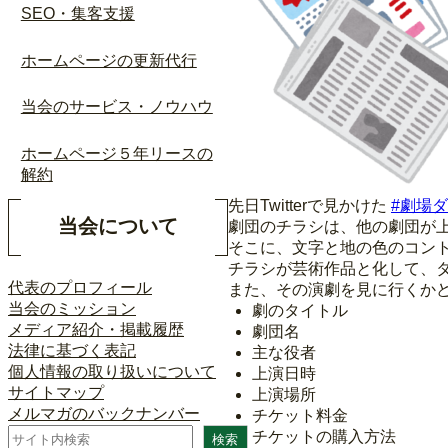
SEO・集客支援
ホームページの更新代行
当会のサービス・ノウハウ
ホームページ５年リースの
解約
先日Twitterで見かけた
#劇場
当会について
劇団のチラシは、他の劇団が
そこに、文字と地の色のコン
チラシが芸術作品と化して、
代表のプロフィール
また、その演劇を見に行くか
当会のミッション
劇のタイトル
メディア紹介・掲載履歴
劇団名
法律に基づく表記
主な役者
個人情報の取り扱いについて
上演日時
サイトマップ
上演場所
メルマガのバックナンバー
チケット料金
検
チケットの購入方法
検索