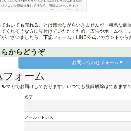
ない。たぶん１時間くらいで済むんだけどそんなあなたの
らパソコンを遠隔操作して行なう「遠隔コンサルティン
グでできること オフィスソフトの操作および操作方法の
ームページ作成および更新、SEO全般 各種ソフトウェアの
るチラシなどの修正（ワ…
っておいても売れる、とは残念ながらいきませんが、粗悪な商
してくれそうな方に見付けていただくため、広告やホームページ
がございましたら、下記フォーム・LINE公式アカウントから
ちらからどうぞ
お問い合わせ
フォーム▼
込フォーム
メルマガでお届けしております。いつでも登録解除はできます
名字
メールアドレス