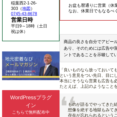
稲葉西2-1-26-
お盆も暦通りに営業（休
303（
地図
）
なお、休業日でもなるべ
0745-43-8678
営業日時
平日9～18時（土日
祝は休）
商品の良さを自分でアピー
あり、そのためには広告や
ントであることを示唆して
「良いものなら放っておいて
という意見をつい先日、目に
本当にそうなら営業も広告も
たとえば、上記のようなこと
WordPressプラグ
ものが語るでやってきた
イン
想像を絶する地獄もみて
こちらで無料配布中
存在が忘れられるという