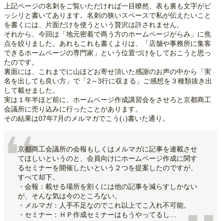
上記ページの名刺をご覧いただければ一目瞭然、表も裏も文字がビ
ッシリと書いてあります。名刺の狭いスペースで私が伝えたいこと
を書くには、片面だけを使うという贅沢は許されません。
それから、今回は「地元密着で商う方のホームページがらみ」に焦
点を絞りました。あれもこれも書くよりは、「店舗や事務所に集客
できるホームページの専門家」という位置づけをしておこうと思っ
たのです。
裏面には、これまでに山ほどお寄せ頂いた感謝のお声の中から「実
名を出しても良い方」で「2～3行に収まる」ご感想を３種類抜き出
して載せました。
実は１年半ほど前に、ホームページ作成講習会をさせろと京都商工
会議所に売り込みに行ったことがあります。
その結果は07年7月のメルマガでこう(↓)書いた通り。
京都商工会議所の会報もしくはメルマガに記事を連載させ
てほしいというのと、会員向けにホームページ作成に関す
るセミナーを開催したいという２つを提案したのですが、
すべて却下。
・会報：載せる場所を割くには他の記事を減らすしかない
が、そんな気は今のところない。
・メルマガ：人手不足なのでこれ以上てこ入れ不可能。
・セミナー：ＨＰ作成セミナーはもうやってるし…