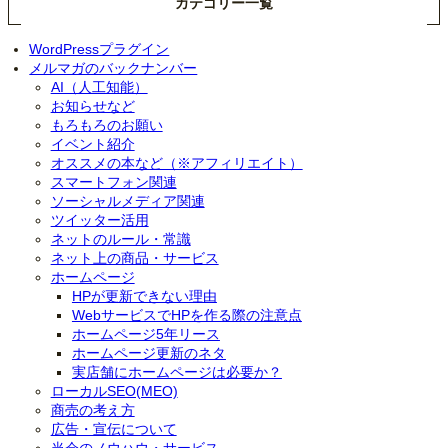
カテゴリー一覧
WordPressプラグイン
メルマガのバックナンバー
AI（人工知能）
お知らせなど
もろもろのお願い
イベント紹介
オススメの本など（※アフィリエイト）
スマートフォン関連
ソーシャルメディア関連
ツイッター活用
ネットのルール・常識
ネット上の商品・サービス
ホームページ
HPが更新できない理由
WebサービスでHPを作る際の注意点
ホームページ5年リース
ホームページ更新のネタ
実店舗にホームページは必要か？
ローカルSEO(MEO)
商売の考え方
広告・宣伝について
当会のノウハウ・サービス