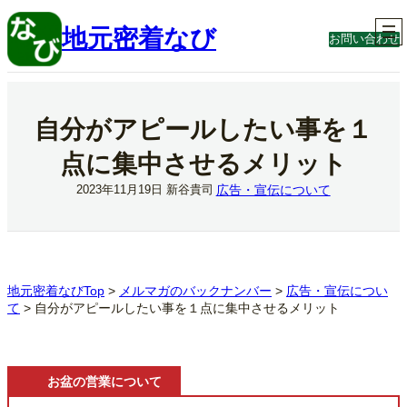
内
容
地元密着なび
お問い合わせ
を
ス
キ
ッ
プ
自分がアピールしたい事を１
点に集中させるメリット
広告・宣伝について
2023年11月19日
新谷貴司
地元密着なびTop
>
メルマガのバックナンバー
>
広告・宣伝につい
て
>
自分がアピールしたい事を１点に集中させるメリット
お盆の営業について