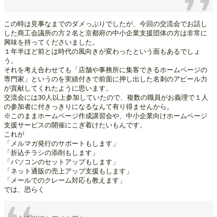
この時は見事なまでのダメっぷりでしたが、今回の交流会でお話し
した商工会議所の方２名と京都府の中小企業支援団体の方は非常に
興味を持ってくださいました。
１年半ほど前とは時代の風向きが変わったという面もあるでしょ
う。
それを考え合わせても「店舗や事務所に集客できるホームページの
専門家」というのを実績付きで前面に押し出した名刺のアピール力
が貢献してくれたように思います。
交流会には30人以上参加していたので、複数の職員がお義理で１人
の参加者に付きっきりになるなんて有り得ませんから。
※このままホームページ作成講習会や、中小企業向けホームページ
支援サービスの開催にこぎ着けたいもんです。
これが
「メルマガ発行のサポートもします」
「折込チラシの添削もします」
「パソコンのセットアップもします」
「ネット通販の売上アップ支援もします」
「メールでのクレーム対応も教えます」
では、恐らく