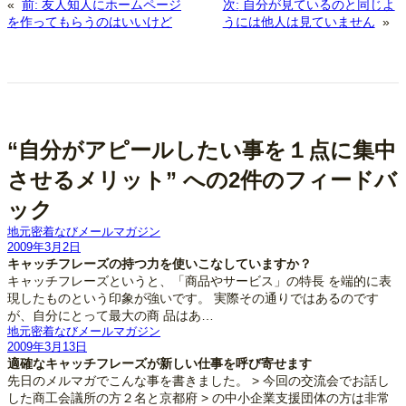
«
前:
友人知人にホームページ
次:
自分が見ているのと同じよ
を作ってもらうのはいいけど
うには他人は見ていません
»
“自分がアピールしたい事を１点に集中
させるメリット” への2件のフィードバ
ック
地元密着なびメールマガジン
2009年3月2日
キャッチフレーズの持つ力を使いこなしていますか？
キャッチフレーズというと、「商品やサービス」の特長 を端的に表
現したものという印象が強いです。 実際その通りではあるのです
が、自分にとって最大の商 品はあ…
地元密着なびメールマガジン
2009年3月13日
適確なキャッチフレーズが新しい仕事を呼び寄せます
先日のメルマガでこんな事を書きました。 > 今回の交流会でお話し
した商工会議所の方２名と京都府 > の中小企業支援団体の方は非常