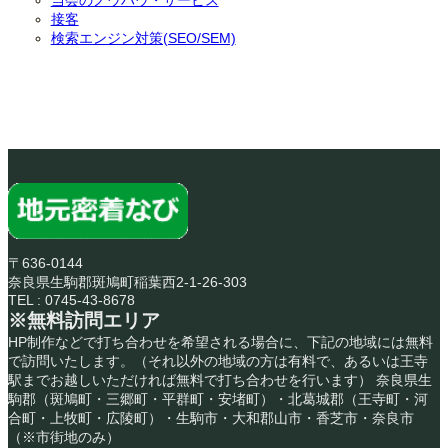
接客
検索エンジン対策(SEO/SEM)
〒636-0144
奈良県生駒郡斑鳩町稲葉西2-1-26-303
TEL : 0745-43-8678
※無料訪問エリア
HP制作などで打ち合わせを希望される場合に、下記の地域には無料
で訪問いたします。（それ以外の地域の方は有料で、あるいは王寺
駅までお越しいただければ無料で打ち合わせを行います） 奈良県生
駒郡（斑鳩町・三郷町・平群町・安堵町）・北葛城郡（王寺町・河
合町・上牧町・広陵町）・生駒市・大和郡山市・香芝市・奈良市
（※市街地のみ）