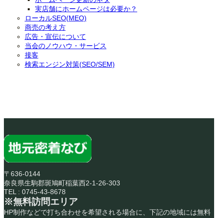
実店舗にホームページは必要か？
ローカルSEO(MEO)
商売の考え方
広告・宣伝について
当会のノウハウ・サービス
接客
検索エンジン対策(SEO/SEM)
〒636-0144
奈良県生駒郡斑鳩町稲葉西2-1-26-303
TEL : 0745-43-8678
※無料訪問エリア
HP制作などで打ち合わせを希望される場合に、下記の地域には無料