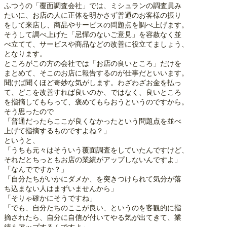
ふつうの「覆面調査会社」では、ミシュランの調査員み
たいに、お店の人に正体を明かさず普通のお客様の振り
をして来店し、商品やサービスの問題点を調べ上げます。
そうして調べ上げた「忌憚のないご意見」を容赦なく並
べ立てて、サービスや商品などの改善に役立てましょう、
となります。
ところがこの方の会社では「お店の良いところ」だけを
まとめて、そこのお店に報告するのが仕事だといいます。
聞けば聞くほど奇妙な気がします。わざわざお金を払っ
て、どこを改善すれば良いのか、ではなく、良いところ
を指摘してもらって、褒めてもらおうというのですから。
そう思ったので
「普通だったらここが良くなかったという問題点を並べ
上げて指摘するものですよね？」
というと、
「うちも元々はそういう覆面調査をしていたんですけど、
それだとちっともお店の業績がアップしないんですよ」
「なんでですか？」
「自分たちがいかにダメか、を突きつけられて気分が落
ち込まない人はまずいませんから」
「そりゃ確かにそうですね」
「でも、自分たちのここが良い、というのを客観的に指
摘されたら、自分に自信が付いてやる気が出てきて、業