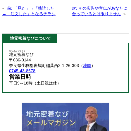
«
前:
「見た」→「熟読した」
次:
その広告や宣伝があなたに
→「注文した」となるチラシ
合っているとは限りません
»
地元密着なびについて
じもとみっちゃく
地元密着
なび
〒636-0144
奈良県生駒郡斑鳩町稲葉西2-1-26-303（
地図
）
0745-43-8678
営業日時
平日9～18時（土日祝は休）