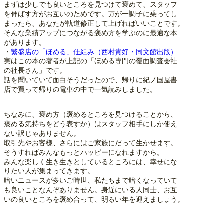
まずは少しでも良いところを見つけて褒めて、スタッフ
を伸ばす方がお互いのためです。万が一調子に乗ってし
まったら、あなたが軌道修正して上げればいいことです。
そんな業績アップにつながる褒め方を学ぶのに最適な本
があります。
・
繁盛店の「ほめる」仕組み（西村貴好・同文館出版）
実はこの本の著者が上記の「ほめる専門の覆面調査会社
の社長さん」です。
話を聞いていて面白そうだったので、帰りに紀ノ国屋書
店で買って帰りの電車の中で一気読みしました。
ちなみに、褒め方（褒めるところを見つけることから、
褒める気持ちをどう表すか）はスタッフ相手にしか使え
ない訳じゃありません。
取引先やお客様、さらにはご家族にだって生かせます。
そうすればみんなもっとハッピーになれますから。
みんな楽しく生き生きとしているところには、幸せにな
りたい人が集まってきます。
暗いニュースが多いご時世、私たちまで暗くなっていて
も良いことなんぞありません。身近にいる人同士、お互
いの良いところを褒め合って、明るい年を迎えましょう。