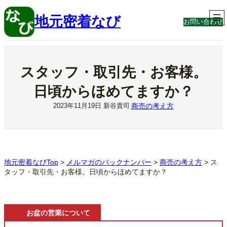
内
容
地元密着なび
お問い合わせ
を
ス
キ
ッ
プ
スタッフ・取引先・お客様。
日頃からほめてますか？
商売の考え方
2023年11月19日
新谷貴司
地元密着なびTop
>
メルマガのバックナンバー
>
商売の考え方
>
ス
タッフ・取引先・お客様。日頃からほめてますか？
お盆の営業について