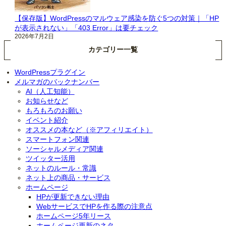
【保存版】WordPressのマルウェア感染を防ぐ5つの対策｜「HP
が表示されない」「403 Error」は要チェック
2026年7月2日
カテゴリー一覧
WordPressプラグイン
メルマガのバックナンバー
AI（人工知能）
お知らせなど
もろもろのお願い
イベント紹介
オススメの本など（※アフィリエイト）
スマートフォン関連
ソーシャルメディア関連
ツイッター活用
ネットのルール・常識
ネット上の商品・サービス
ホームページ
HPが更新できない理由
WebサービスでHPを作る際の注意点
ホームページ5年リース
ホームページ更新のネタ