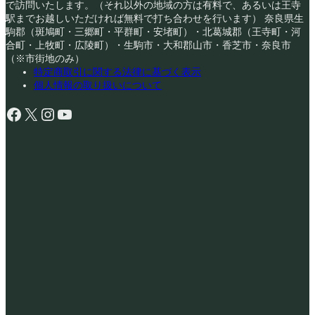
で訪問いたします。（それ以外の地域の方は有料で、あるいは王寺
駅までお越しいただければ無料で打ち合わせを行います） 奈良県生
駒郡（斑鳩町・三郷町・平群町・安堵町）・北葛城郡（王寺町・河
合町・上牧町・広陵町）・生駒市・大和郡山市・香芝市・奈良市
（※市街地のみ）
特定商取引に関する法律に基づく表示
個人情報の取り扱いについて
Facebook
X
Instagram
YouTube