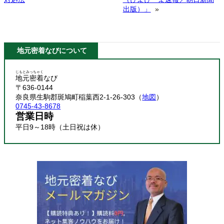
出版）」
»
地元密着なびについて
じもとみっちゃく
地元密着
なび
〒636-0144
奈良県生駒郡斑鳩町稲葉西2-1-26-303（
地図
）
0745-43-8678
営業日時
平日9～18時（土日祝は休）