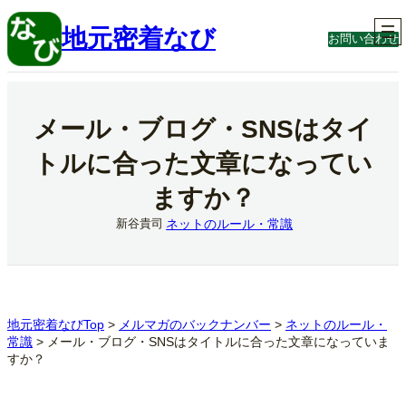
内
容
地元密着なび
お問い合わせ
を
ス
キ
ッ
プ
メール・ブログ・SNSはタイ
トルに合った文章になってい
ますか？
ネットのルール・常識
新谷貴司
地元密着なびTop
>
メルマガのバックナンバー
>
ネットのルール・
常識
>
メール・ブログ・SNSはタイトルに合った文章になっていま
すか？