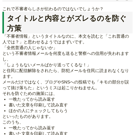
これで不審者らしさが伝わるのではないでしょうか？
タイトルと内容とがズレるのを防ぐ
方策
「不審者情報」というタイトルなのに、本文を読むと「これ普通の
人では？」と思わせるようではまずいです。
「全然普通の人じゃないか」
という不審者情報メールを何度も送ると警察への信用が失われます
し、
「しょうもないメールばかり送ってくるな！」
と住民に配信解除をされたら、防犯メールを住民に読まれなくなり
ます。
メールだけではなく、ブログやSNSへの投稿でも「キモの部分が誤
って抜け落ちた」というミスは起こりかねません。
それを防ぐための施策には、
一晩たってから読み返す
書いた文章を印刷して読み直す
ほかの人にチェックしてもらう
といったものがあります。
このうち、
一晩たってから読み返す
書いた文章を印刷して読み直す