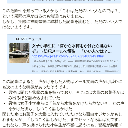
的にお届けしています。今号はVol.635 水筒を持ち歩くときの転倒事故に注意!です。
この危険性を知っている人から「これはただのいい人なのでは？」
という疑問の声が出るのも無理はありません。
しかし、実際に福岡県警に取材した記事を読むと、ただのいい人で
はないようです。
J-CAST ニュース
女子小学生に「首から水筒をかけたら危ない
ぞ」→防犯メールで警告 「いい人では？…
https://www.j-cast.com/2024/07/23488949.html
「首から水筒をかけたら危ないぞ」――。福岡県糸田町内で小学生女子が男性からこ
う声をかけられる事案が2024年7月16日に発生し、田川警察署が防犯メールで注意喚
起した。地元紙の西日本新聞がこの事案を報じると、SNSで拡散され、男性の発言だ
けを見るともっともだとして「注意してくれたいい人なのでは」といった声も上がっ
この記事によると、声かけをした人物はメール文面の声かけ以外に
た。子どもが首から水筒をかける行為は、消費者庁もウェブサイトで注意を呼びかけ
も次のような特徴があったそうです。
ている。なぜ
男性は閉じた状態の傘を持っており、そこには大量のお菓子がは
み出るほど詰め込まれていた
男性は女子小学生らに「首から水筒をかけたら危ないぞ」との声
をかけた後も、しつこく話しかけた
閉じた傘にお菓子を大量に入れていただけなら面白オジサンかもし
れませんが、「しつこく話しかけた」までセットなら話は別です。
これなら、声を掛けられた小学生が不審に思うのも、警察が防犯メ