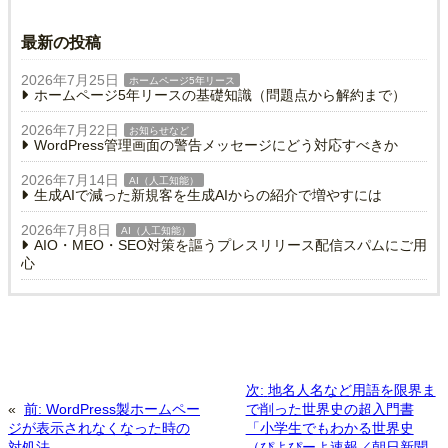
最新の投稿
2026年7月25日
ホームページ5年リース
ホームページ5年リースの基礎知識（問題点から解約まで）
2026年7月22日
お知らせなど
WordPress管理画面の警告メッセージにどう対応すべきか
2026年7月14日
AI（人工知能）
生成AIで減った新規客を生成AIからの紹介で増やすには
2026年7月8日
AI（人工知能）
AIO・MEO・SEO対策を謳うプレスリリース配信スパムにご用
心
次:
地名人名など用語を限界ま
«
前:
WordPress製ホームペー
で削った世界史の超入門書
ジが表示されなくなった時の
「小学生でもわかる世界史
対処法
（ぴよぴーよ速報／朝日新聞