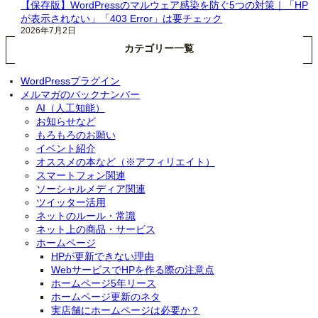
【保存版】WordPressのマルウェア感染を防ぐ5つの対策｜「HP
が表示されない」「403 Error」は要チェック
2026年7月2日
カテゴリー一覧
WordPressプラグイン
メルマガのバックナンバー
AI（人工知能）
お知らせなど
もろもろのお願い
イベント紹介
オススメの本など（※アフィリエイト）
スマートフォン関連
ソーシャルメディア関連
ツイッター活用
ネットのルール・常識
ネット上の商品・サービス
ホームページ
HPが更新できない理由
WebサービスでHPを作る際の注意点
ホームページ5年リース
ホームページ更新のネタ
実店舗にホームページは必要か？