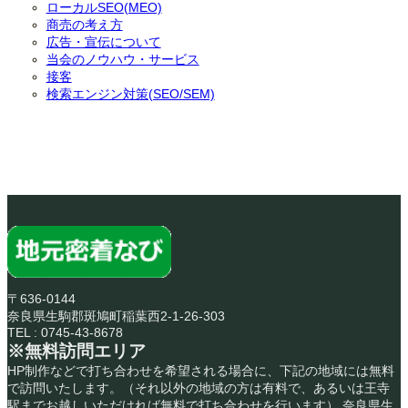
ローカルSEO(MEO)
商売の考え方
広告・宣伝について
当会のノウハウ・サービス
接客
検索エンジン対策(SEO/SEM)
〒636-0144
奈良県生駒郡斑鳩町稲葉西2-1-26-303
TEL : 0745-43-8678
※無料訪問エリア
HP制作などで打ち合わせを希望される場合に、下記の地域には無料
で訪問いたします。（それ以外の地域の方は有料で、あるいは王寺
駅までお越しいただければ無料で打ち合わせを行います） 奈良県生