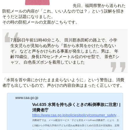
先日、福岡県警から送られた
防犯メールの内容が「これ、いい人なのでは？」という誤解を招き
そうだと話題になりました。
その時の防犯メールの文面がこちらです。
7月16日午前11時40分ころ、 田川郡糸田町の路上で、小学
生女児らが見知らぬ男から『首から水筒をかけたら危ない
ぞ』 などと声をかけられる事案が発生しました。男は、 年
齢70歳位、身長170センチメートル位のやせ型で、 茶色Tシ
ャツ、 白色長ズボンを着用していました
「水筒を首や肩にかけたまま走らないように」という警告は、消費
者庁も出しているので、声かけの内容自体はまったく正しいです。
www.caa.go.jp
Vol.635 水筒を持ち歩くときの転倒事故に注意! |
消費者庁
https://www.caa.go.jp/policies/policy/consumer_safety/child/project_001/mail/20230825/
消費者庁では、メール配信サービス「子ども安全メールFrom消費者庁」により、主
に0歳から小学校入学前の子どもの思わぬ事故を防ぐための注意点や豆知識を、定期