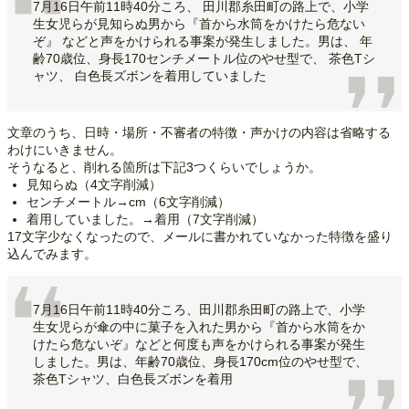
7月16日午前11時40分ころ、 田川郡糸田町の路上で、小学
生女児らが見知らぬ男から『首から水筒をかけたら危ない
ぞ』 などと声をかけられる事案が発生しました。男は、 年
齢70歳位、身長170センチメートル位のやせ型で、 茶色Tシ
ャツ、 白色長ズボンを着用していました
文章のうち、日時・場所・不審者の特徴・声かけの内容は省略する
わけにいきません。
そうなると、削れる箇所は下記3つくらいでしょうか。
見知らぬ（4文字削減）
センチメートル→cm（6文字削減）
着用していました。→着用（7文字削減）
17文字少なくなったので、メールに書かれていなかった特徴を盛り
込んでみます。
7月16日午前11時40分ころ、田川郡糸田町の路上で、小学
生女児らが傘の中に菓子を入れた男から『首から水筒をか
けたら危ないぞ』などと何度も声をかけられる事案が発生
しました。男は、年齢70歳位、身長170cm位のやせ型で、
茶色Tシャツ、白色長ズボンを着用