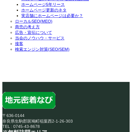
ホームページ5年リース
ホームページ更新のネタ
実店舗にホームページは必要か？
ローカルSEO(MEO)
商売の考え方
広告・宣伝について
当会のノウハウ・サービス
接客
検索エンジン対策(SEO/SEM)
〒636-0144
奈良県生駒郡斑鳩町稲葉西2-1-26-303
TEL : 0745-43-8678