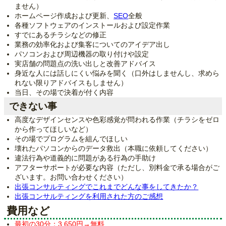
ません）
ホームページ作成および更新、
SEO
全般
各種ソフトウェアのインストールおよび設定作業
すでにあるチラシなどの修正
業務の効率化および集客についてのアイデア出し
パソコンおよび周辺機器の取り付けや設定
実店舗の問題点の洗い出しと改善アドバイス
身近な人には話しにくい悩みを聞く（口外はしませんし、求めら
れない限りアドバイスもしません）
当日、その場で決着が付く内容
できない事
高度なデザインセンスや色彩感覚が問われる作業（チラシをゼロ
から作ってほしいなど）
その場でプログラムを組んでほしい
壊れたパソコンからのデータ救出（本職に依頼してください）
違法行為や道義的に問題がある行為の手助け
アフターサポートが必要な内容（ただし、別料金で承る場合がご
ざいます。お問い合わせください）
出張コンサルティングでこれまでどんな事をしてきたか？
出張コンサルティングを利用された方のご感想
費用など
最初の30分：3,650円→無料