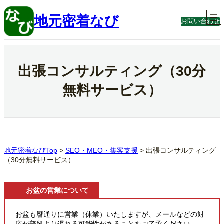
内
容
地元密着なび
お問い合わせ
を
ス
キ
ッ
プ
出張コンサルティング（30分
無料サービス）
地元密着なびTop
>
SEO・MEO・集客支援
>
出張コンサルティング
（30分無料サービス）
お盆の営業について
お盆も暦通りに営業（休業）いたしますが、メールなどの対
応が普段より遅れる可能性があることをご了承ください。