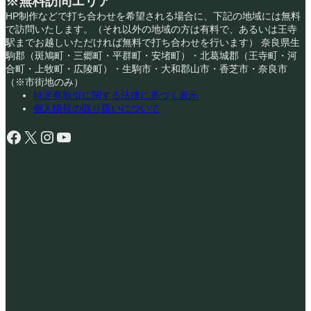
※無料訪問エリア
HP制作などで打ち合わせを希望される場合に、下記の地域には無料
で訪問いたします。（それ以外の地域の方は有料で、あるいは王寺
駅までお越しいただければ無料で打ち合わせを行います） 奈良県生
駒郡（斑鳩町・三郷町・平群町・安堵町）・北葛城郡（王寺町・河
合町・上牧町・広陵町）・生駒市・大和郡山市・香芝市・奈良市
（※市街地のみ）
特定商取引に関する法律に基づく表示
個人情報の取り扱いについて
Facebook
X
Instagram
YouTube