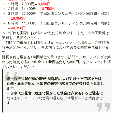
１時間：7,300円→
3,650円
２時間：14,400円→
10,750円
３時間：22,000円（半日出張コンサルティングと同時間・同額）
→
18,350円
８時間：44,000円（１日出張コンサルティングと同時間・同額）
→
40,350円
※いずれも実際にお支払いいただく料金です。また、入金手数料は
実費をご負担ください。
「何時間で依頼すれば良いかわからない」という場合は、ご依頼内
容をお聞かせください。その内容によって必要な時間を見積もりま
す。
延長される場合も1時間単位で承ります。訪問コンサルティングが終
わった時点で追加の料金（
１時間あたり7,300円
）をクレジット決済
でお支払いください。
※交通費は
我が家の最寄り駅(JRおよび近鉄・王寺駅または
近鉄・新王寺駅)から出先の最寄り駅までの往復料金
を算出し
ます。
※食事代は
昼食（晩まで掛かった場合は夕食も）をご馳走に
なります。ラーメンなど肩の凝らないＢ級グルメが大好きで
す。