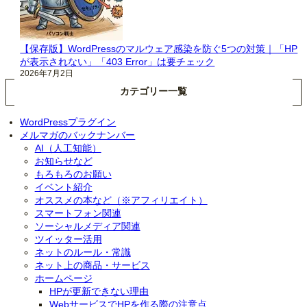
【保存版】WordPressのマルウェア感染を防ぐ5つの対策｜「HP
が表示されない」「403 Error」は要チェック
2026年7月2日
カテゴリー一覧
WordPressプラグイン
メルマガのバックナンバー
AI（人工知能）
お知らせなど
もろもろのお願い
イベント紹介
オススメの本など（※アフィリエイト）
スマートフォン関連
ソーシャルメディア関連
ツイッター活用
ネットのルール・常識
ネット上の商品・サービス
ホームページ
HPが更新できない理由
WebサービスでHPを作る際の注意点