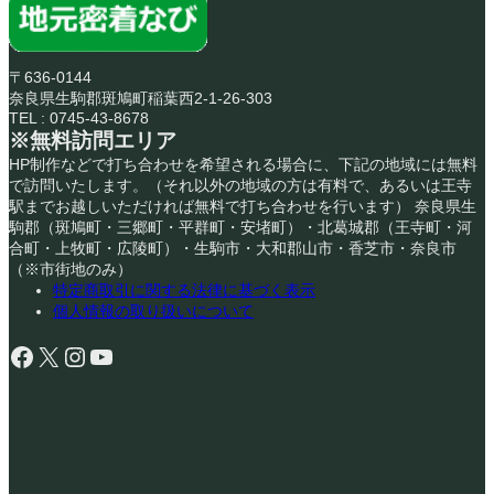
〒636-0144
奈良県生駒郡斑鳩町稲葉西2-1-26-303
TEL : 0745-43-8678
※無料訪問エリア
HP制作などで打ち合わせを希望される場合に、下記の地域には無料
で訪問いたします。（それ以外の地域の方は有料で、あるいは王寺
駅までお越しいただければ無料で打ち合わせを行います） 奈良県生
駒郡（斑鳩町・三郷町・平群町・安堵町）・北葛城郡（王寺町・河
合町・上牧町・広陵町）・生駒市・大和郡山市・香芝市・奈良市
（※市街地のみ）
特定商取引に関する法律に基づく表示
個人情報の取り扱いについて
Facebook
X
Instagram
YouTube