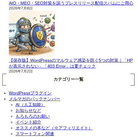
AIO・MEO・SEO対策を謳うプレスリリース配信スパムにご用心
2026年7月8日
【保存版】WordPressのマルウェア感染を防ぐ5つの対策｜「HP
が表示されない」「403 Error」は要チェック
2026年7月2日
カテゴリー一覧
WordPressプラグイン
メルマガのバックナンバー
AI（人工知能）
お知らせなど
もろもろのお願い
イベント紹介
オススメの本など（※アフィリエイト）
スマートフォン関連