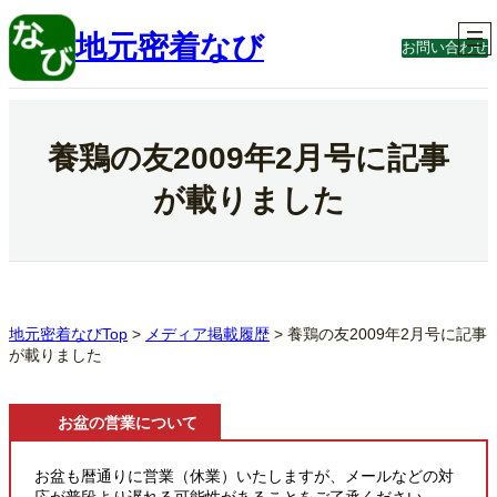
内
容
地元密着なび
お問い合わせ
を
ス
キ
ッ
プ
養鶏の友2009年2月号に記事
が載りました
地元密着なびTop
>
メディア掲載履歴
>
養鶏の友2009年2月号に記事
が載りました
お盆の営業について
お盆も暦通りに営業（休業）いたしますが、メールなどの対
応が普段より遅れる可能性があることをご了承ください。