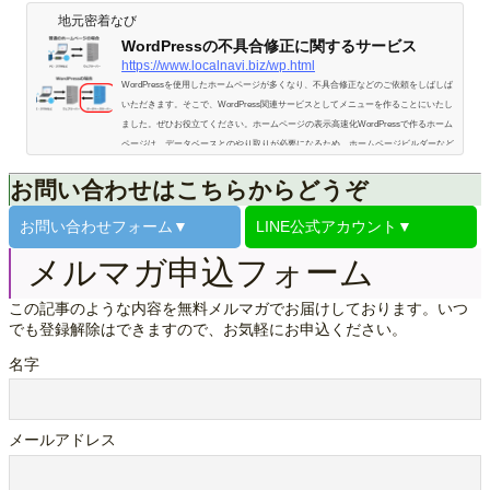
地元密着なび
WordPressの不具合修正に関するサービス
https://www.localnavi.biz/wp.html
WordPressを使用したホームページが多くなり、不具合修正などのご依頼をしばしば
いただきます。そこで、WordPress関連サービスとしてメニューを作ることにいたし
ました。ぜひお役立てください。ホームページの表示高速化WordPressで作るホーム
ページは、データベースとのやり取りが必要になるため、ホームページビルダーなど
で作るホームページよりも、どうしても表示速度が遅くなりがちです。一方、表示が
お問い合わせはこちらからどうぞ
遅いページだと、特にスマホユーザーは開くのを待たずに別のページに移ってしまい
やすくなります。そこで、見込み客にホームペー…
お問い合わせ
フォーム▼
LINE公式
アカウント▼
メルマガ申込フォーム
この記事のような内容を無料メルマガでお届けしております。いつ
でも登録解除はできますので、お気軽にお申込ください。
名字
メールアドレス