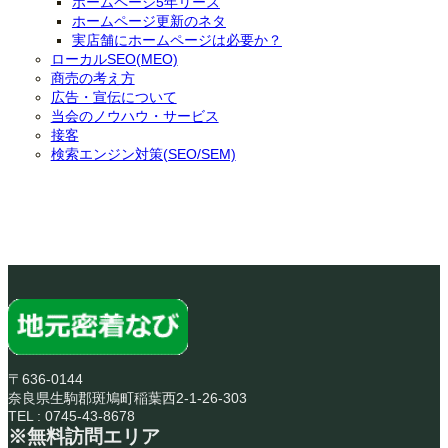
ホームページ5年リース
ホームページ更新のネタ
実店舗にホームページは必要か？
ローカルSEO(MEO)
商売の考え方
広告・宣伝について
当会のノウハウ・サービス
接客
検索エンジン対策(SEO/SEM)
〒636-0144
奈良県生駒郡斑鳩町稲葉西2-1-26-303
TEL : 0745-43-8678
※無料訪問エリア