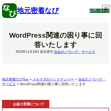
内
容
地元密着なび
お問い合わせ
を
ス
キ
ッ
プ
WordPress関連の困り事に回
答いたします
当会のノウハウ・サービス
2023年11月19日
新谷貴司
地元密着なびTop
>
メルマガのバックナンバー
>
当会のノウハウ・
サービス
>
WordPress関連の困り事に回答いたします
お盆の営業について