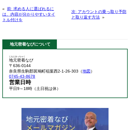
«
前:
求める人に選ばれるに
次:
アカウントの乗っ取り予防
は、内容が分かりやすいタイ
と取り返す方法
»
トル付けを
地元密着なびについて
じもとみっちゃく
地元密着
なび
〒636-0144
奈良県生駒郡斑鳩町稲葉西2-1-26-303（
地図
）
0745-43-8678
営業日時
平日9～18時（土日祝は休）