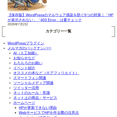
【保存版】WordPressのマルウェア感染を防ぐ5つの対策｜「HP
が表示されない」「403 Error」は要チェック
2026年7月2日
カテゴリー一覧
WordPressプラグイン
メルマガのバックナンバー
AI（人工知能）
お知らせなど
もろもろのお願い
イベント紹介
オススメの本など（※アフィリエイト）
スマートフォン関連
ソーシャルメディア関連
ツイッター活用
ネットのルール・常識
ネット上の商品・サービス
ホームページ
HPが更新できない理由
WebサービスでHPを作る際の注意点