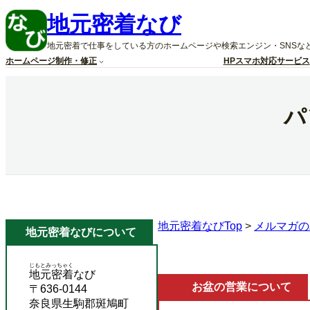
内
地元密着なび
容
を
地元密着で仕事をしている方のホームページや検索エンジン・SNSな
ス
ホームページ制作・修正
HPスマホ対応サービス
キ
ッ
プ
パ
地元密着なびTop
>
メルマガの
地元密着なびについて
じもとみっちゃく
地元密着
なび
お盆の営業について
〒636-0144
奈良県生駒郡斑鳩町