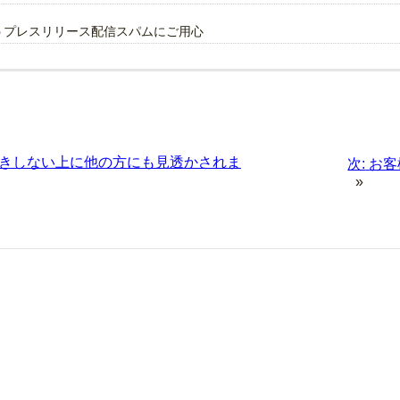
謳うプレスリリース配信スパムにご用心
きしない上に他の方にも見透かされま
次:
お客
»