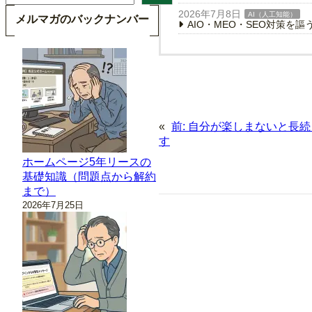
索
2026年7月8日
AI（人工知能）
メルマガのバックナンバー
AIO・MEO・SEO対策を
«
前:
自分が楽しまないと長続
す
ホームページ5年リースの
基礎知識（問題点から解約
まで）
2026年7月25日