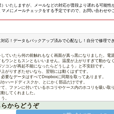
業）いたしますが、メールなどの対応が普段より遅れる可能性
くマメにメールチェックをする予定ですので、お問い合わせや
に対応！データもバックアップ済みで心配なし！自分で修理でき
をしていたら何の前触れもなく画面が真っ黒になりました。電
てもウンともスンともいいません。温度が上がりすぎて動かな
パソコンが再起不能になったらどうしよう」と不安顔です。
が上がりすぎたせいなら、翌朝には動くはずです。
必要なデータはすべてDropboxに同期を取ってあります。
Uかハードディスクか、とにかく部品だけです。
けて、ファンに付いているホコリやケース内のホコリを吸い取
起動してくれました。
ょう。
ちらからどうぞ