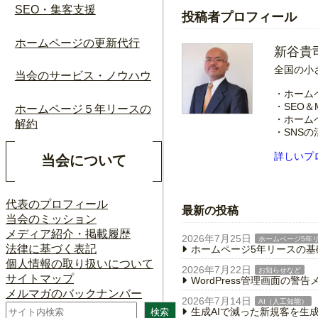
SEO・集客支援
投稿者プロフィール
ホームページの更新代行
新谷貴
全国の小
当会のサービス・ノウハウ
・ホーム
・SEO＆
ホームページ５年リースの
・ホーム
解約
・SNS
詳しいプ
当会について
代表のプロフィール
最新の投稿
当会のミッション
メディア紹介・掲載履歴
2026年7月25日
ホームページ5年
法律に基づく表記
ホームページ5年リースの
個人情報の取り扱いについて
2026年7月22日
お知らせなど
サイトマップ
WordPress管理画面の
メルマガのバックナンバー
2026年7月14日
AI（人工知能）
検
生成AIで減った新規客を生
検索