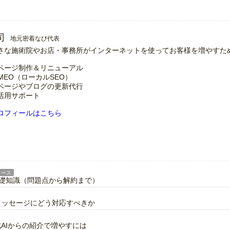
司
地元密着なび代表
さな施術院やお店・事務所がインターネットを使ってお客様を増やすた
ページ制作＆リニューアル
MEO（ローカルSEO）
ページやブログの更新代行
の活用サポート
ロフィールはこちら
リース
基礎知識（問題点から解約まで）
警告メッセージにどう対応すべきか
成AIからの紹介で増やすには