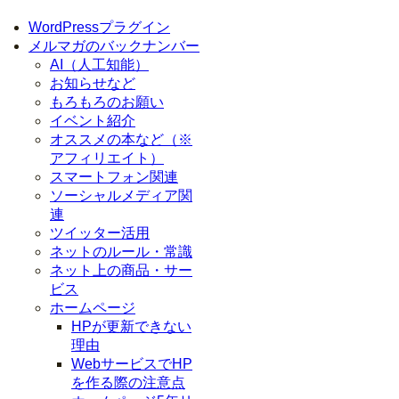
WordPressプラグイン
メルマガのバックナンバー
AI（人工知能）
お知らせなど
もろもろのお願い
イベント紹介
オススメの本など（※
アフィリエイト）
スマートフォン関連
ソーシャルメディア関
連
ツイッター活用
ネットのルール・常識
ネット上の商品・サー
ビス
ホームページ
HPが更新できない
理由
WebサービスでHP
を作る際の注意点