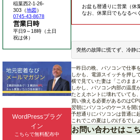
稲葉西2-1-26-
お盆も暦通りに営業（休
303（
地図
）
なお、休業日でもなるべ
0745-43-8678
営業日時
平日9～18時（土日
祝は休）
突然の故障に慌てず、冷静
一昨日の晩、パソコンで仕事
しかも、電源スイッチを押し
横で見ていた妻は「このまま
しかし、パソコン内部の温度
たとえホントに壊れていても、
買い換える必要があるのはCP
翌朝にパソコンのケースを開
予想通りにパソコンは普通に
WordPressプラグ
これでこの夏はしのげるでし
イン
お問い合わせはこ
こちらで無料配布中