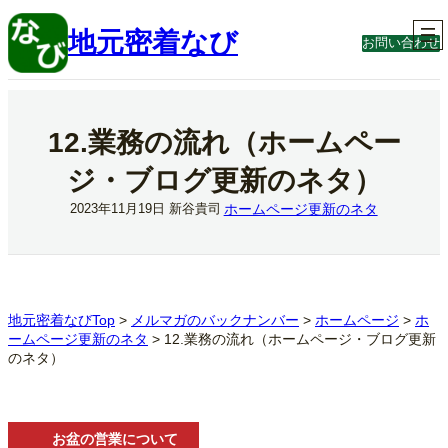
内
容
地元密着なび
お問い合わせ
を
ス
キ
ッ
プ
12.業務の流れ（ホームペー
ジ・ブログ更新のネタ）
ホームページ更新のネタ
2023年11月19日
新谷貴司
地元密着なびTop
>
メルマガのバックナンバー
>
ホームページ
>
ホ
ームページ更新のネタ
>
12.業務の流れ（ホームページ・ブログ更新
のネタ）
お盆の営業について