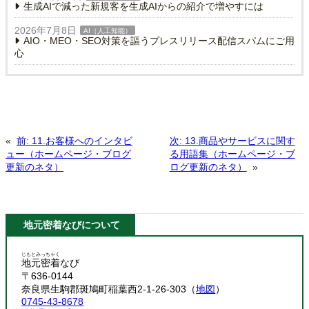
生成AIで減った新規客を生成AIからの紹介で増やすには
2026年7月8日
AI（人工知能）
AIO・MEO・SEO対策を謳うプレスリリース配信スパムにご用
心
«
前:
11.お客様へのインタビ
次:
13.商品やサービスに関す
ュー（ホームページ・ブログ
る用語集（ホームページ・ブ
更新のネタ）
ログ更新のネタ）
»
地元密着なびについて
じもとみっちゃく
地元密着
なび
〒636-0144
奈良県生駒郡斑鳩町稲葉西2-1-26-303（
地図
）
0745-43-8678