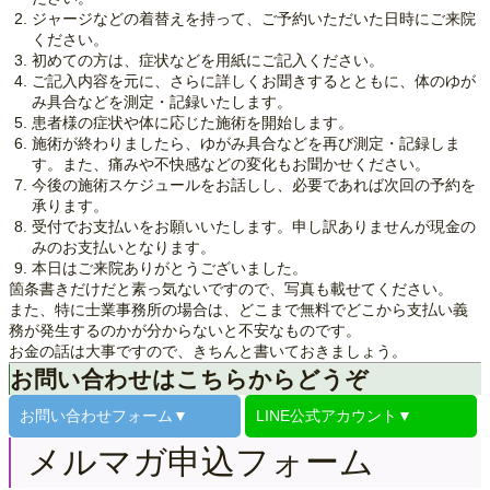
ジャージなどの着替えを持って、ご予約いただいた日時にご来院
ください。
初めての方は、症状などを用紙にご記入ください。
ご記入内容を元に、さらに詳しくお聞きするとともに、体のゆが
み具合などを測定・記録いたします。
患者様の症状や体に応じた施術を開始します。
施術が終わりましたら、ゆがみ具合などを再び測定・記録しま
す。また、痛みや不快感などの変化もお聞かせください。
今後の施術スケジュールをお話しし、必要であれば次回の予約を
承ります。
受付でお支払いをお願いいたします。申し訳ありませんが現金の
みのお支払いとなります。
本日はご来院ありがとうございました。
箇条書きだけだと素っ気ないですので、写真も載せてください。
また、特に士業事務所の場合は、どこまで無料でどこから支払い義
務が発生するのかが分からないと不安なものです。
お金の話は大事ですので、きちんと書いておきましょう。
お問い合わせはこちらからどうぞ
お問い合わせ
フォーム▼
LINE公式
アカウント▼
メルマガ申込フォーム