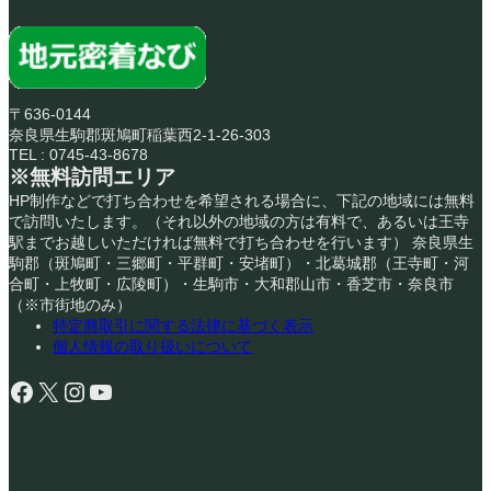
〒636-0144
奈良県生駒郡斑鳩町稲葉西2-1-26-303
TEL : 0745-43-8678
※無料訪問エリア
HP制作などで打ち合わせを希望される場合に、下記の地域には無料
で訪問いたします。（それ以外の地域の方は有料で、あるいは王寺
駅までお越しいただければ無料で打ち合わせを行います） 奈良県生
駒郡（斑鳩町・三郷町・平群町・安堵町）・北葛城郡（王寺町・河
合町・上牧町・広陵町）・生駒市・大和郡山市・香芝市・奈良市
（※市街地のみ）
特定商取引に関する法律に基づく表示
個人情報の取り扱いについて
Facebook
X
Instagram
YouTube