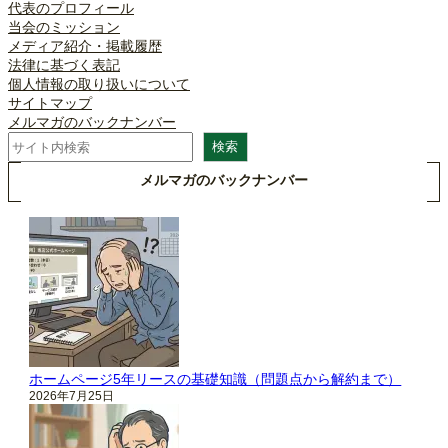
代表のプロフィール
当会のミッション
メディア紹介・掲載履歴
法律に基づく表記
個人情報の取り扱いについて
サイトマップ
メルマガのバックナンバー
検
検索
索
メルマガのバックナンバー
ホームページ5年リースの基礎知識（問題点から解約まで）
2026年7月25日