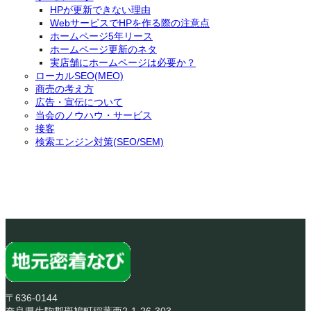
HPが更新できない理由
WebサービスでHPを作る際の注意点
ホームページ5年リース
ホームページ更新のネタ
実店舗にホームページは必要か？
ローカルSEO(MEO)
商売の考え方
広告・宣伝について
当会のノウハウ・サービス
接客
検索エンジン対策(SEO/SEM)
〒636-0144
奈良県生駒郡斑鳩町稲葉西2-1-26-303