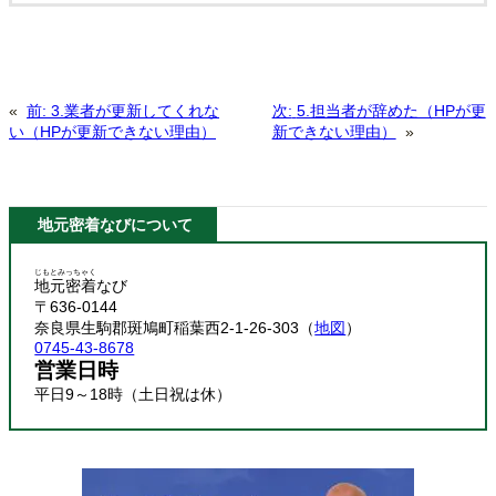
«
前:
3.業者が更新してくれな
次:
5.担当者が辞めた（HPが更
い（HPが更新できない理由）
新できない理由）
»
地元密着なびについて
じもとみっちゃく
地元密着
なび
〒636-0144
奈良県生駒郡斑鳩町稲葉西2-1-26-303（
地図
）
0745-43-8678
営業日時
平日9～18時（土日祝は休）