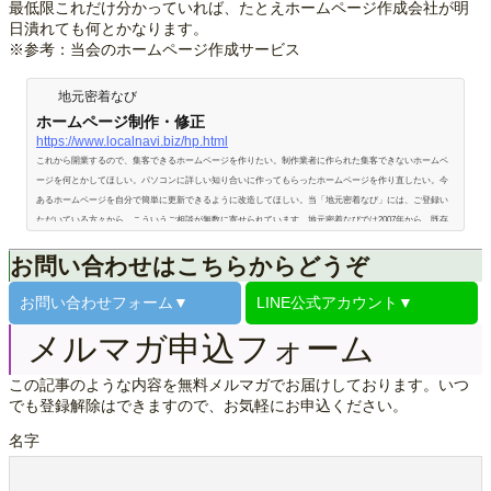
最低限これだけ分かっていれば、たとえホームページ作成会社が明
日潰れても何とかなります。
※参考：当会のホームページ作成サービス
地元密着なび
ホームページ制作・修正
https://www.localnavi.biz/hp.html
これから開業するので、集客できるホームページを作りたい。制作業者に作られた集客できないホームペ
ージを何とかしてほしい。パソコンに詳しい知り合いに作ってもらったホームページを作り直したい。今
あるホームページを自分で簡単に更新できるように改造してほしい。当「地元密着なび」には、ご登録い
ただいている方々から、こういうご相談が無数に寄せられています。地元密着なびでは2007年から、既存
のホームページを集客できるように指導する「ホームページてこ入れメールセミナー」を行なってきまし
お問い合わせはこちらからどうぞ
た（2020年からは後継講座の…
お問い合わせ
フォーム▼
LINE公式
アカウント▼
メルマガ申込フォーム
この記事のような内容を無料メルマガでお届けしております。いつ
でも登録解除はできますので、お気軽にお申込ください。
名字