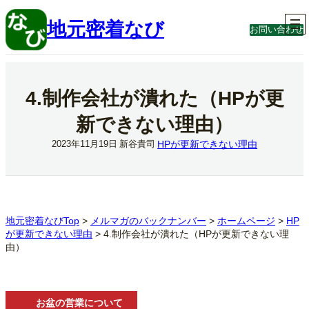
内
容
地元密着なび
お問い合わせ
を
ス
キ
ッ
プ
4.制作会社が潰れた（HPが更
新できない理由）
HPが更新できない理由
2023年11月19日
新谷貴司
地元密着なびTop
>
メルマガのバックナンバー
>
ホームページ
>
HP
が更新できない理由
>
4.制作会社が潰れた（HPが更新できない理
由）
お盆の営業について