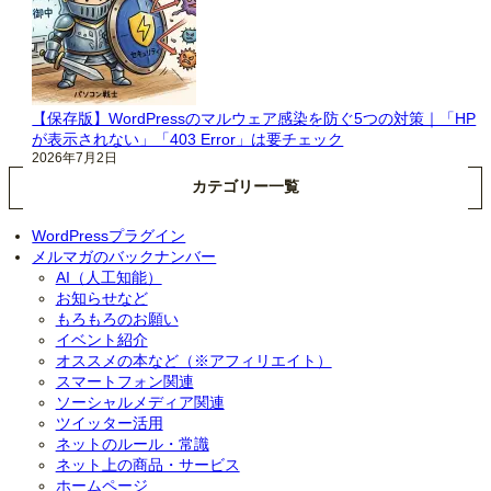
【保存版】WordPressのマルウェア感染を防ぐ5つの対策｜「HP
が表示されない」「403 Error」は要チェック
2026年7月2日
カテゴリー一覧
WordPressプラグイン
メルマガのバックナンバー
AI（人工知能）
お知らせなど
もろもろのお願い
イベント紹介
オススメの本など（※アフィリエイト）
スマートフォン関連
ソーシャルメディア関連
ツイッター活用
ネットのルール・常識
ネット上の商品・サービス
ホームページ