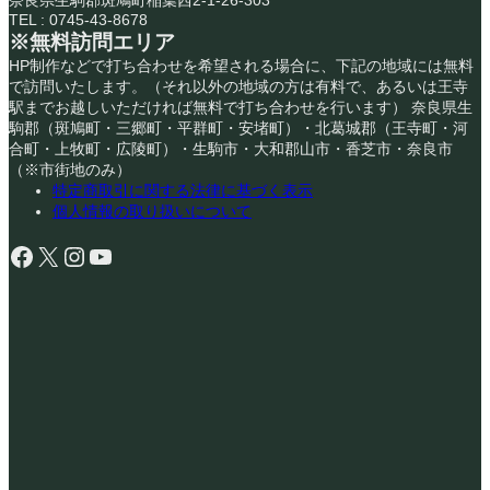
TEL : 0745-43-8678
※無料訪問エリア
HP制作などで打ち合わせを希望される場合に、下記の地域には無料
で訪問いたします。（それ以外の地域の方は有料で、あるいは王寺
駅までお越しいただければ無料で打ち合わせを行います） 奈良県生
駒郡（斑鳩町・三郷町・平群町・安堵町）・北葛城郡（王寺町・河
合町・上牧町・広陵町）・生駒市・大和郡山市・香芝市・奈良市
（※市街地のみ）
特定商取引に関する法律に基づく表示
個人情報の取り扱いについて
Facebook
X
Instagram
YouTube