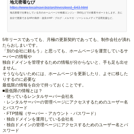
地元密着なび
https://www.localnavi.biz/archives/post_643.html
地元密着で仕事をしている方のホームページや検索エンジン・SNSなどでの集客サポートをします。主に
自分で更新できるHPの制作・改良やHP・ブログ・メルマガ・ソーシャルメディア活用支援など。
5年リースであっても、月極の更新契約であっても、制作会社が潰れ
たらおしまいです。
「別の会社に頼もう」と思っても、ホームページを運営しているサ
ーバーの情報や
独自ドメインを管理するための情報が分からないと、手も足も出せ
ません。
そうならないためには、ホームページを更新したり、よそに移した
りするのに必要な
最低限の情報を自分で持っておくことです。
■最低限の情報とは？
・使っているレンタルサーバー会社名
・レンタルサーバーの管理ページにアクセスするためのユーザー名
とパスワード
・FTP情報（サーバー・アカウント・パスワード）
・独自ドメインを運用している会社名
・独自ドメインの管理ページにアクセスするためのユーザー名とパ
スワード