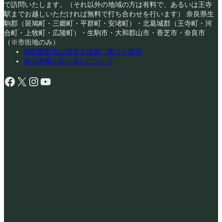
で訪問いたします。（それ以外の地域の方は有料で、あるいは王寺
駅までお越しいただければ無料で打ち合わせを行います） 奈良県生
駒郡（斑鳩町・三郷町・平群町・安堵町）・北葛城郡（王寺町・河
合町・上牧町・広陵町）・生駒市・大和郡山市・香芝市・奈良市
（※市街地のみ）
特定商取引に関する法律に基づく表示
個人情報の取り扱いについて
Facebook
X
Instagram
YouTube