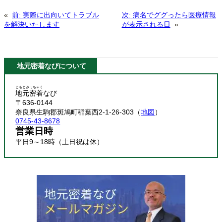
«
前:
実際に出向いてトラブル
次:
病名でググったら医療情報
を解決いたします
が表示される日
»
地元密着なびについて
じもとみっちゃく
地元密着
なび
〒636-0144
奈良県生駒郡斑鳩町稲葉西2-1-26-303（
地図
）
0745-43-8678
営業日時
平日9～18時（土日祝は休）