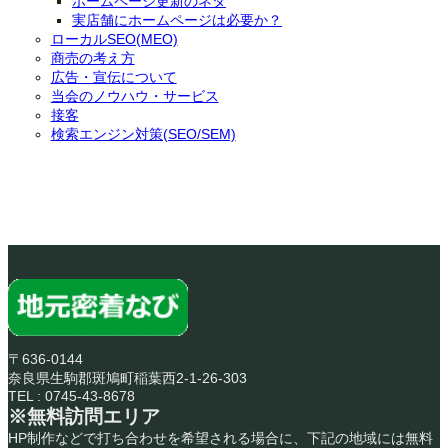
ホームページ更新のネタ
実店舗にホームページは必要か？
ローカルSEO(MEO)
商売の考え方
広告・宣伝について
当会のノウハウ・サービス
接客
検索エンジン対策(SEO/SEM)
〒636-0144
奈良県生駒郡斑鳩町稲葉西2-1-26-303
TEL : 0745-43-8678
※無料訪問エリア
HP制作などで打ち合わせを希望される場合に、下記の地域には無料