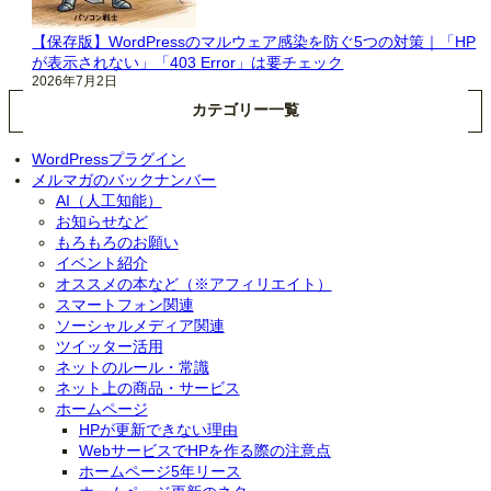
【保存版】WordPressのマルウェア感染を防ぐ5つの対策｜「HP
が表示されない」「403 Error」は要チェック
2026年7月2日
カテゴリー一覧
WordPressプラグイン
メルマガのバックナンバー
AI（人工知能）
お知らせなど
もろもろのお願い
イベント紹介
オススメの本など（※アフィリエイト）
スマートフォン関連
ソーシャルメディア関連
ツイッター活用
ネットのルール・常識
ネット上の商品・サービス
ホームページ
HPが更新できない理由
WebサービスでHPを作る際の注意点
ホームページ5年リース