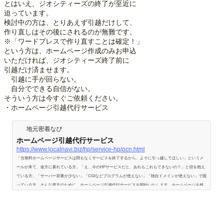
とはいえ、ジオシティーズの終了が至近に
迫っています。
検討中の方は、とりあえず引越だけして、
作り直しはその後にされるのが無難です。
※「ワードプレスで作り直すことは確定！」
という方は、ホームページ作成のみお申込
いただければ、ジオシティーズ終了前に
引越だけ済ませます。
引越に手が回らない。
自分でできる自信がない。
そういう方は今すぐご依頼ください。
・ホームページ引越代行サービス
地元密着なび
ホームページ引越代行サービス
https://www.localnavi.biz/hp/service-hp/ocn.html
「当無料ホームページサービスは間もなくサービスを終了するから、よそに引っ越してほしい」というメ
ールが来て、途方に暮れている方。「え、今のHPサービスだと、あれもこれもできないの？」と頭を抱え
ている方。「サーバー容量が少ない」「CGIなどプログラムが使えない」「独自ドメインが使えない」で困
っている方。そんな貴方のために、ホームページ引越代行サービスを開始いたします。ホームページを移
転させる前に、まずいくつかアドバイスを。無料スペースへの移行はオススメしませんプロバイダ最大手
のOCNでさえ無料ホームペー…