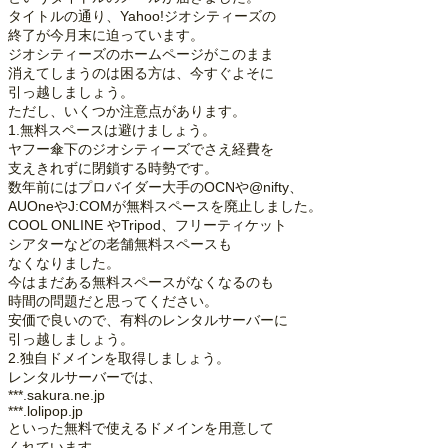
タイトルの通り、Yahoo!ジオシティーズの
終了が今月末に迫っています。
ジオシティーズのホームページがこのまま
消えてしまうのは困る方は、今すぐよそに
引っ越しましょう。
ただし、いくつか注意点があります。
1.無料スペースは避けましょう。
ヤフー傘下のジオシティーズでさえ経費を
支えきれずに閉鎖する時勢です。
数年前にはプロバイダー大手のOCNや@nifty、
AUOneやJ:COMが無料スペースを廃止しました。
COOL ONLINE やTripod、フリーティケット
シアターなどの老舗無料スペースも
なくなりました。
今はまだある無料スペースがなくなるのも
時間の問題だと思ってください。
安価で良いので、有料のレンタルサーバーに
引っ越しましょう。
2.独自ドメインを取得しましょう。
レンタルサーバーでは、
***.sakura.ne.jp
***.lolipop.jp
といった無料で使えるドメインを用意して
くれています。