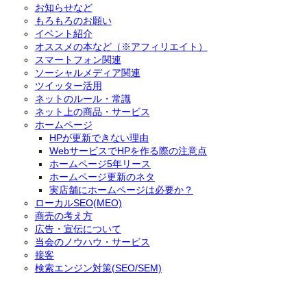
お知らせなど
もろもろのお願い
イベント紹介
オススメの本など（※アフィリエイト）
スマートフォン関連
ソーシャルメディア関連
ツイッター活用
ネットのルール・常識
ネット上の商品・サービス
ホームページ
HPが更新できない理由
WebサービスでHPを作る際の注意点
ホームページ5年リース
ホームページ更新のネタ
実店舗にホームページは必要か？
ローカルSEO(MEO)
商売の考え方
広告・宣伝について
当会のノウハウ・サービス
接客
検索エンジン対策(SEO/SEM)