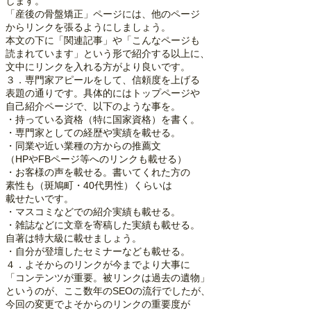
します。
「産後の骨盤矯正」ページには、他のページ
からリンクを張るようにしましょう。
本文の下に「関連記事」や「こんなページも
読まれています」という形で紹介する以上に、
文中にリンクを入れる方がより良いです。
３．専門家アピールをして、信頼度を上げる
表題の通りです。具体的にはトップページや
自己紹介ページで、以下のような事を。
・持っている資格（特に国家資格）を書く。
・専門家としての経歴や実績を載せる。
・同業や近い業種の方からの推薦文
（HPやFBページ等へのリンクも載せる）
・お客様の声を載せる。書いてくれた方の
素性も（斑鳩町・40代男性）くらいは
載せたいです。
・マスコミなどでの紹介実績も載せる。
・雑誌などに文章を寄稿した実績も載せる。
自著は特大級に載せましょう。
・自分が登壇したセミナーなども載せる。
４．よそからのリンクが今までより大事に
「コンテンツが重要。被リンクは過去の遺物」
というのが、ここ数年のSEOの流行でしたが、
今回の変更でよそからのリンクの重要度が