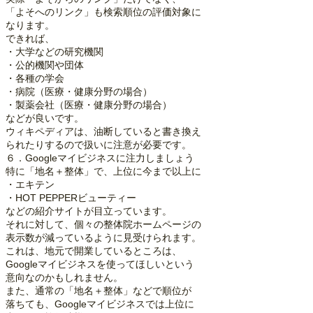
「よそへのリンク」も検索順位の評価対象に
なります。
できれば、
・大学などの研究機関
・公的機関や団体
・各種の学会
・病院（医療・健康分野の場合）
・製薬会社（医療・健康分野の場合）
などが良いです。
ウィキペディアは、油断していると書き換え
られたりするので扱いに注意が必要です。
６．Googleマイビジネスに注力しましょう
特に「地名＋整体」で、上位に今まで以上に
・エキテン
・HOT PEPPERビューティー
などの紹介サイトが目立っています。
それに対して、個々の整体院ホームページの
表示数が減っているように見受けられます。
これは、地元で開業しているところは、
Googleマイビジネスを使ってほしいという
意向なのかもしれません。
また、通常の「地名＋整体」などで順位が
落ちても、Googleマイビジネスでは上位に