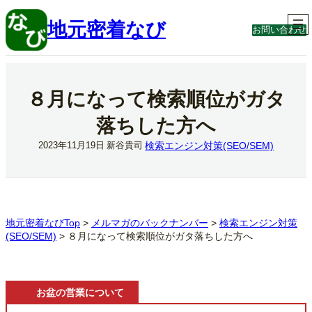
内
容
地元密着なび
お問い合わせ
を
ス
キ
ッ
プ
８月になって検索順位がガタ
落ちした方へ
検索エンジン対策(SEO/SEM)
2023年11月19日
新谷貴司
地元密着なびTop
>
メルマガのバックナンバー
>
検索エンジン対策
(SEO/SEM)
>
８月になって検索順位がガタ落ちした方へ
お盆の営業について