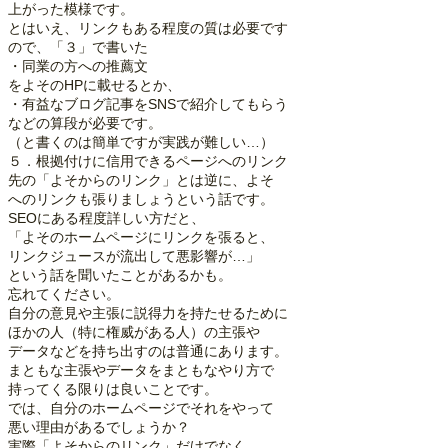
上がった模様です。
とはいえ、リンクもある程度の質は必要です
ので、「３」で書いた
・同業の方への推薦文
をよそのHPに載せるとか、
・有益なブログ記事をSNSで紹介してもらう
などの算段が必要です。
（と書くのは簡単ですが実践が難しい…）
５．根拠付けに信用できるページへのリンク
先の「よそからのリンク」とは逆に、よそ
へのリンクも張りましょうという話です。
SEOにある程度詳しい方だと、
「よそのホームページにリンクを張ると、
リンクジュースが流出して悪影響が…」
という話を聞いたことがあるかも。
忘れてください。
自分の意見や主張に説得力を持たせるために
ほかの人（特に権威がある人）の主張や
データなどを持ち出すのは普通にあります。
まともな主張やデータをまともなやり方で
持ってくる限りは良いことです。
では、自分のホームページでそれをやって
悪い理由があるでしょうか？
実際「よそからのリンク」だけでなく、