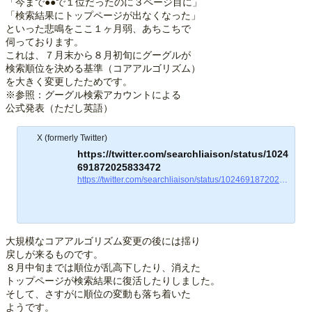
「今まで●●で１位だったのに３ページ目に」
「検索結果にトップページが出なくなった」
といった悲鳴をここ１ヶ月弱、あちこちで
伺っております。
これは、７月末から８月初旬にグーグルが
検索順位を決める基準（コアアルゴリズム）
を大きく変更したためです。
※参照：グーグル検索アカウントによる
公式発表（ただし英語）
X (formerly Twitter)
https://twitter.com/searchliaison/status/1024
691872025833472
https://twitter.com/searchliaison/status/1024691872025833472
大規模なコアアルゴリズム変更の後には揺り
戻しが来るものです。
８月中旬までは順位が乱高下したり、消えた
トップページが検索結果に復活したりしました。
そして、さすがに順位の変動も落ち着いた
ようです。