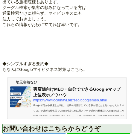
出ている施術院様もあります。
グーグル検索が集客の頼みになっている方は
通常検索だけに頼らず、マイビジネスにも
注力しておきましょう。
これらの情報がお役に立てれば幸いです。
◆シンプルすぎる要約◆
ちなみにGoogleマイビジネス対策はこちら。
地元密着なび
実店舗向けMEO・自分でできるGoogleマップ
上位表示ノウハウ
https://www.localnavi.biz/seo/googlemeo.html
Googleで何かを検索した時に、近所の地図が出てくる事が増えたと思いませんか？パ
ソコンで近所の整体院をGoogle検索した結果スマホで近所の整体院をGoogle検索した
結果「近所にいい整体院はないかなー」と思って検索して、近所の整体院の地図が出
てきたら、ちょっと見てみようかと思う人は多いでしょう。もちろん、情報量により
お問い合わせはこちらからどうぞ
ますが、それなりに情報が充実していれば、個々のページを見ずに決めてしまうでし
ょう。いくらホームページが充実していても、そもそもホームページを見てもらえな