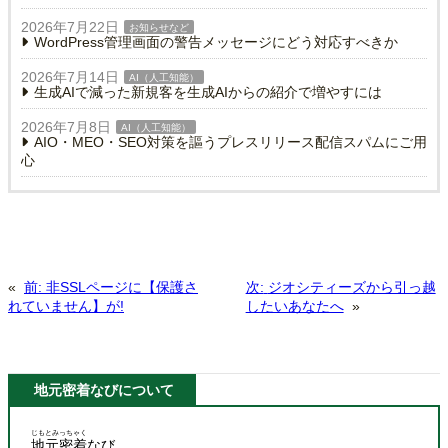
2026年7月22日
お知らせなど
WordPress管理画面の警告メッセージにどう対応すべきか
2026年7月14日
AI（人工知能）
生成AIで減った新規客を生成AIからの紹介で増やすには
2026年7月8日
AI（人工知能）
AIO・MEO・SEO対策を謳うプレスリリース配信スパムにご用
心
«
前:
非SSLページに【保護さ
次:
ジオシティーズから引っ越
れていません】が!
したいあなたへ
»
地元密着なびについて
じもとみっちゃく
地元密着
なび