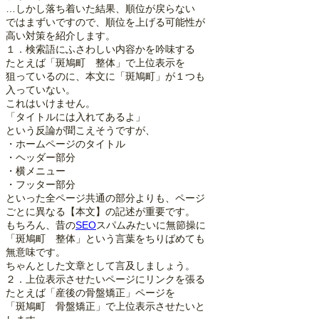
…しかし落ち着いた結果、順位が戻らない
ではまずいですので、順位を上げる可能性が
高い対策を紹介します。
１．検索語にふさわしい内容かを吟味する
たとえば「斑鳩町 整体」で上位表示を
狙っているのに、本文に「斑鳩町」が１つも
入っていない。
これはいけません。
「タイトルには入れてあるよ」
という反論が聞こえそうですが、
・ホームページのタイトル
・ヘッダー部分
・横メニュー
・フッター部分
といった全ページ共通の部分よりも、ページ
ごとに異なる【本文】の記述が重要です。
もちろん、昔の
SEO
スパムみたいに無節操に
「斑鳩町 整体」という言葉をちりばめても
無意味です。
ちゃんとした文章として言及しましょう。
２．上位表示させたいページにリンクを張る
たとえば「産後の骨盤矯正」ページを
「斑鳩町 骨盤矯正」で上位表示させたいと