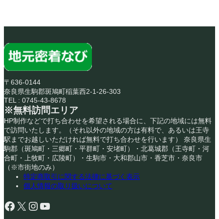
〒636-0144
奈良県生駒郡斑鳩町稲葉西2-1-26-303
TEL : 0745-43-8678
※無料訪問エリア
HP制作などで打ち合わせを希望される場合に、下記の地域には無料
で訪問いたします。（それ以外の地域の方は有料で、あるいは王寺
駅までお越しいただければ無料で打ち合わせを行います） 奈良県生
駒郡（斑鳩町・三郷町・平群町・安堵町）・北葛城郡（王寺町・河
合町・上牧町・広陵町）・生駒市・大和郡山市・香芝市・奈良市
（※市街地のみ）
特定商取引に関する法律に基づく表示
個人情報の取り扱いについて
Facebook
X
Instagram
YouTube