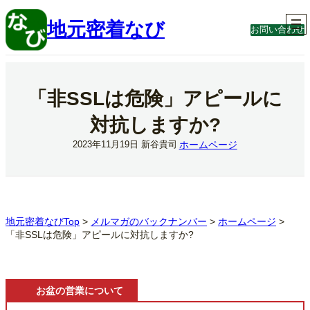
内
容
地元密着なび
お問い合わせ
を
ス
キ
ッ
プ
「非SSLは危険」アピールに
対抗しますか?
ホームページ
2023年11月19日
新谷貴司
地元密着なびTop
>
メルマガのバックナンバー
>
ホームページ
>
「非SSLは危険」アピールに対抗しますか?
お盆の営業について