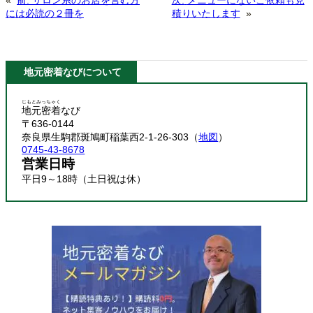
には必読の２冊を
積りいたします
»
地元密着なびについて
じもとみっちゃく
地元密着
なび
〒636-0144
奈良県生駒郡斑鳩町稲葉西2-1-26-303（
地図
）
0745-43-8678
営業日時
平日9～18時（土日祝は休）