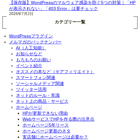
【保存版】WordPressのマルウェア感染を防ぐ5つの対策｜「HP
が表示されない」「403 Error」は要チェック
2026年7月2日
カテゴリー一覧
WordPressプラグイン
メルマガのバックナンバー
AI（人工知能）
お知らせなど
もろもろのお願い
イベント紹介
オススメの本など（※アフィリエイト）
スマートフォン関連
ソーシャルメディア関連
ツイッター活用
ネットのルール・常識
ネット上の商品・サービス
ホームページ
HPが更新できない理由
WebサービスでHPを作る際の注意点
ホームページ5年リース
ホームページ更新のネタ
実店舗にホームページは必要か？