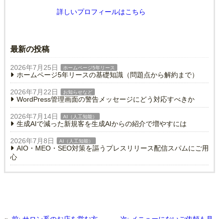
詳しいプロフィールはこちら
最新の投稿
2026年7月25日
ホームページ5年リース
ホームページ5年リースの基礎知識（問題点から解約まで）
2026年7月22日
お知らせなど
WordPress管理画面の警告メッセージにどう対応すべきか
2026年7月14日
AI（人工知能）
生成AIで減った新規客を生成AIからの紹介で増やすには
2026年7月8日
AI（人工知能）
AIO・MEO・SEO対策を謳うプレスリリース配信スパムにご用
心
«
前:
サロン系のお店を営む方
次:
メニューにないご依頼も見