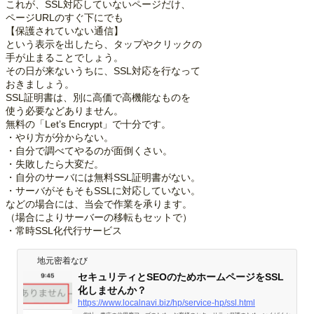
これが、SSL対応していないページだけ、
ページURLのすぐ下にでも
【保護されていない通信】
という表示を出したら、タップやクリックの
手が止まることでしょう。
その日が来ないうちに、SSL対応を行なって
おきましょう。
SSL証明書は、別に高価で高機能なものを
使う必要などありません。
無料の「Let’s Encrypt」で十分です。
・やり方が分からない。
・自分で調べてやるのが面倒くさい。
・失敗したら大変だ。
・自分のサーバには無料SSL証明書がない。
・サーバがそもそもSSLに対応していない。
などの場合には、当会で作業を承ります。
（場合によりサーバーの移転もセットで）
・常時SSL化代行サービス
地元密着なび
セキュリティとSEOのためホームページをSSL
化しませんか？
https://www.localnavi.biz/hp/service-hp/ssl.html