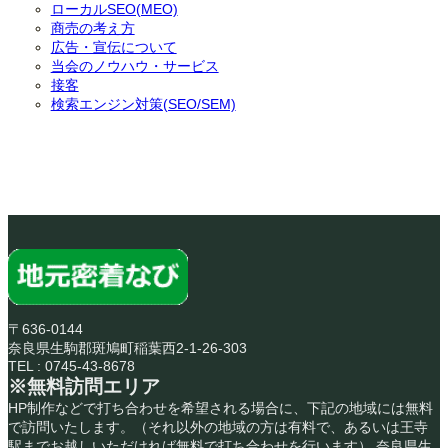
ローカルSEO(MEO)
商売の考え方
広告・宣伝について
当会のノウハウ・サービス
接客
検索エンジン対策(SEO/SEM)
〒636-0144
奈良県生駒郡斑鳩町稲葉西2-1-26-303
TEL : 0745-43-8678
※無料訪問エリア
HP制作などで打ち合わせを希望される場合に、下記の地域には無料
で訪問いたします。（それ以外の地域の方は有料で、あるいは王寺
駅までお越しいただければ無料で打ち合わせを行います） 奈良県生