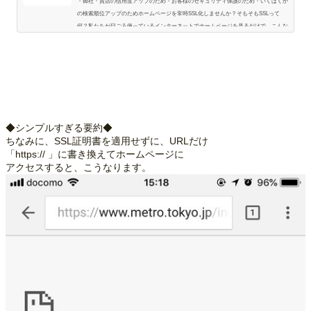
・御社・貴店の信用度アップのため・お客様のセキュリティ保護のため・いくばくか
の検索順位アップのためホームページを常時SSL化しませんか？そもそもSSLって
何？私たちが日ごろ使っているインターネットでホームページを見るだけで、こんな
感じに情報のやり取りをしています。パソコン・スマホ↓↑どこかのサーバ↓↑どこかの
サーバ↓↑どこかのサーバ↓↑どこかのサーバ↓↑ホームページを設置しているサーバそし
て、パソコンやスマホとホームページを設置しているサーバの間でのやり取りは、暗
号化されません。途中のサーバを運営している人…
◆シンプルすぎる要約◆
ちなみに、SSL証明書を適用せずに、URLだけ
「https:// 」に書き換えてホームページに
アクセスすると、こうなります。