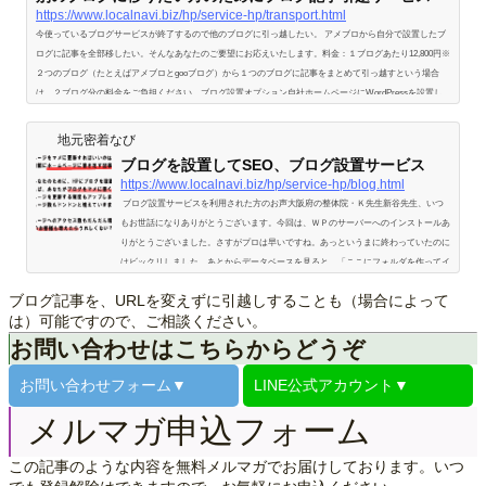
https://www.localnavi.biz/hp/service-hp/transport.html
今使っているブログサービスが終了するので他のブログに引っ越したい。 アメブロから自分で設置したブ
ログに記事を全部移したい。そんなあなたのご要望にお応えいたします。料金：１ブログあたり12,800円※
２つのブログ（たとえばアメブロとgooブログ）から１つのブログに記事をまとめて引っ越すという場合
は、２ブログ分の料金をご負担ください。ブログ設置オプション自社ホームページにWordPressを設置し
て、そちらに記事を引っ越したいという場合は、こちらをご指定ください。1ブログあたり＋16,500円とな
ります。URLそのままオプ…
地元密着なび
ブログを設置してSEO、ブログ設置サービス
https://www.localnavi.biz/hp/service-hp/blog.html
ブログ設置サービスを利用された方のお声大阪府の整体院・Ｋ先生新谷先生、いつ
もお世話になりありがとうございます。今回は、ＷＰのサーバーへのインストールあ
りがとうございました。さすがプロは早いですね。あっというまに終わっていたのに
はビックリしました。あとからデータベースを見ると、「ここにフォルダを作ってイ
ンストールすればいいのか！自分でもできそう！」って感じでしたが、「ここにフォ
ブログ記事を、URLを変えずに引越しすることも（場合によって
ルダを・・・」というのが素人にはわかりません。やはり、プロにお任せするに限り
は）可能ですので、ご相談ください。
ます。それに、自分でやればこんなに短…
お問い合わせはこちらからどうぞ
お問い合わせ
フォーム▼
LINE公式
アカウント▼
メルマガ申込フォーム
この記事のような内容を無料メルマガでお届けしております。いつ