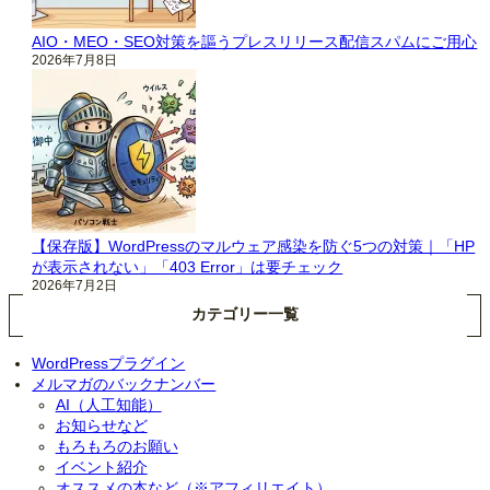
AIO・MEO・SEO対策を謳うプレスリリース配信スパムにご用心
2026年7月8日
【保存版】WordPressのマルウェア感染を防ぐ5つの対策｜「HP
が表示されない」「403 Error」は要チェック
2026年7月2日
カテゴリー一覧
WordPressプラグイン
メルマガのバックナンバー
AI（人工知能）
お知らせなど
もろもろのお願い
イベント紹介
オススメの本など（※アフィリエイト）