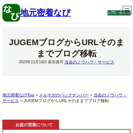
内
容
地元密着なび
お問い合わせ
を
ス
キ
ッ
プ
JUGEMブログからURLそのま
までブログ移転
当会のノウハウ・サービス
2023年11月19日
新谷貴司
地元密着なびTop
>
メルマガのバックナンバー
>
当会のノウハウ・
サービス
>
JUGEMブログからURLそのままでブログ移転
お盆の営業について