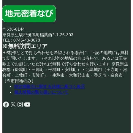
〒636-0144
奈良県生駒郡斑鳩町稲葉西2-1-26-303
TEL : 0745-43-8678
※無料訪問エリア
HP制作などで打ち合わせを希望される場合に、下記の地域には無料
で訪問いたします。（それ以外の地域の方は有料で、あるいは王寺
駅までお越しいただければ無料で打ち合わせを行います） 奈良県生
駒郡（斑鳩町・三郷町・平群町・安堵町）・北葛城郡（王寺町・河
合町・上牧町・広陵町）・生駒市・大和郡山市・香芝市・奈良市
（※市街地のみ）
特定商取引に関する法律に基づく表示
個人情報の取り扱いについて
Facebook
X
Instagram
YouTube