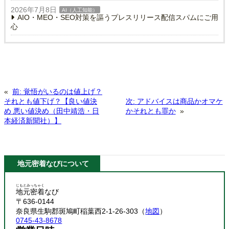
2026年7月8日
AI（人工知能）
AIO・MEO・SEO対策を謳うプレスリリース配信スパムにご用
心
«
前:
覚悟がいるのは値上げ？
それとも値下げ？【良い値決
次:
アドバイスは商品かオマケ
め 悪い値決め（田中靖浩・日
かそれとも罪か
»
本経済新聞社）】
地元密着なびについて
じもとみっちゃく
地元密着
なび
〒636-0144
奈良県生駒郡斑鳩町稲葉西2-1-26-303（
地図
）
0745-43-8678