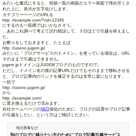
みたいな書式にすると、投稿一覧の画面がエラー画面で埋め尽くさ
れた上に、表示が文字化けします。
カテゴリーページのURLを
http ://example.com/?cid=12345
にするのも一筋縄ではいかなさそう。
…あれこれ調べて考えて試行錯誤して、３日ほどで引越を終えまし
た。
お断りをしておきますと、たとえば
http ://usono.jugem.jp/
みたいに「ブログサービスのドメイン」を使っている場合は、URL
そのままで引越はできません。
jugem.jpドメインはJUGEMブログのものですので。
ただし、ドメイン名の後の記事URLだけでもそのままで移転させる
と、ブログ記事内のリンクを修正するのは非常に楽になります。
一括で
http ://usono.jugem.jp/
から
http ://example.com/
に置き換えるだけで済みます。
自社ホームページの
SEO
強化のために、ブログの設置やブログ記事
の引越をしたい、という方はご検討ください。
地元密着なび
別のブログに移りたい方のためにブログ記事引越サービス