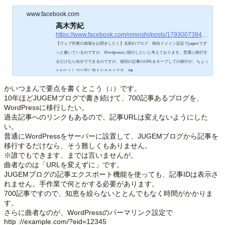
www.facebook.com
高木芳紀
https://www.facebook.com/omeishi/posts/1793007384059074
【ウェブ作業の相場をお聞きしたく】名刺のブログ、独自ドメイン設定でjugemでず
っと書いているのですが、Wordpressに移行したいと考えております。普通に移行す
るだけなら自分でできるのですが、個別の記事のURLをキープしての移行が、ちょっ
とわたくしでは手に負えなさそうです。&#…
かいつまんで要点を書くとこう（↓）です。
10年ほどJUGEMブログで書き続けて、700記事あるブログを、
WordPressに移行したい。
過去記事へのリンクもあるので、記事URLは変えないようにした
い。
普通にWordPressをサーバーに設置して、JUGEMブログから記事を
移行するだけなら、そう難しくもありません。
※誰でもできます、までは言いませんが。
曲者なのは「URLを変えずに」です。
JUGEMブログの記事エクスポート機能を使っても、記事IDは表示さ
れません。手作業で何とかする必要があります。
700記事ですので、知恵を絞らないととんでもなく時間がかかりま
す。
さらに曲者なのが、WordPressのパーマリンク設定で
http ://example.com/?eid=12345