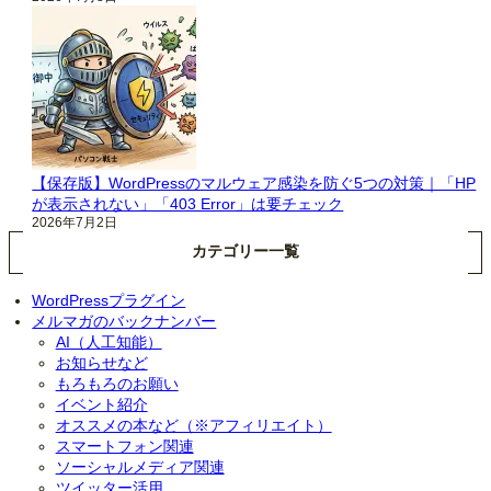
【保存版】WordPressのマルウェア感染を防ぐ5つの対策｜「HP
が表示されない」「403 Error」は要チェック
2026年7月2日
カテゴリー一覧
WordPressプラグイン
メルマガのバックナンバー
AI（人工知能）
お知らせなど
もろもろのお願い
イベント紹介
オススメの本など（※アフィリエイト）
スマートフォン関連
ソーシャルメディア関連
ツイッター活用