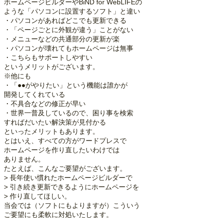
ホームページビルダーやBiND for WebLIFEの
ような「パソコンに設置するソフト」と違い
・パソコンがあればどこでも更新できる
・「ページごとに外観が違う」ことがない
・メニューなどの共通部分の更新が楽
・パソコンが壊れてもホームページは無事
・こちらもサポートしやすい
というメリットがございます。
※他にも
・「●●がやりたい」という機能は誰かが
開発してくれている
・不具合などの修正が早い
・世界一普及しているので、困り事を検索
すればだいたい解決策が見付かる
といったメリットもあります。
とはいえ、すべての方がワードプレスで
ホームページを作り直したいわけでは
ありません。
たとえば、こんなご要望がございます。
> 長年使い慣れたホームページビルダーで
> 引き続き更新できるようにホームページを
> 作り直してほしい。
当会では（ソフトにもよりますが）こういう
ご要望にも柔軟に対処いたします。