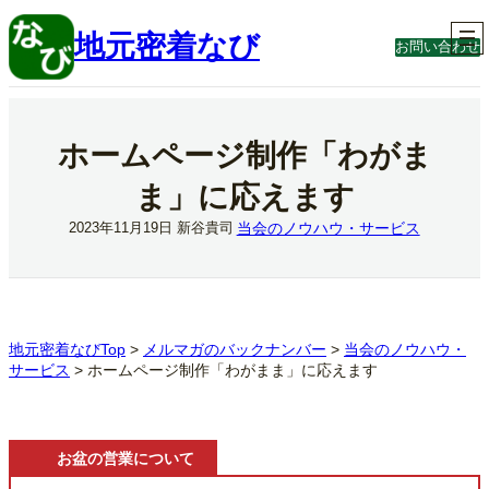
内
容
地元密着なび
お問い合わせ
を
ス
キ
ッ
プ
ホームページ制作「わがま
ま」に応えます
当会のノウハウ・サービス
2023年11月19日
新谷貴司
地元密着なびTop
>
メルマガのバックナンバー
>
当会のノウハウ・
サービス
>
ホームページ制作「わがまま」に応えます
お盆の営業について