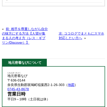
«
前:
相手を尊重しながら自分
の味方にする方法【人望が集
次:
ココログでまともにスマホ
まる人の考え方（レス・ギブ
対応したい方へ
»
リン/Discover）】
地元密着なびについて
じもとみっちゃく
地元密着
なび
〒636-0144
奈良県生駒郡斑鳩町稲葉西2-1-26-303（
地図
）
0745-43-8678
営業日時
平日9～18時（土日祝は休）