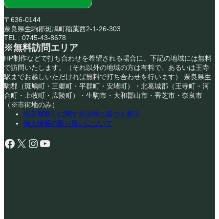
〒636-0144
奈良県生駒郡斑鳩町稲葉西2-1-26-303
TEL : 0745-43-8678
※無料訪問エリア
HP制作などで打ち合わせを希望される場合に、下記の地域には無料
で訪問いたします。（それ以外の地域の方は有料で、あるいは王寺
駅までお越しいただければ無料で打ち合わせを行います） 奈良県生
駒郡（斑鳩町・三郷町・平群町・安堵町）・北葛城郡（王寺町・河
合町・上牧町・広陵町）・生駒市・大和郡山市・香芝市・奈良市
（※市街地のみ）
特定商取引に関する法律に基づく表示
個人情報の取り扱いについて
Facebook
X
Instagram
YouTube