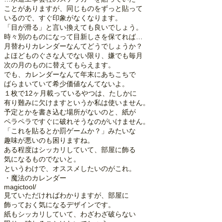
ことがありますが、同じものをずっと貼って
いるので、すぐ印象がなくなります。
「目が滑る」と言い換えても良いでしょう。
時々別のものになって目新しさを保てれば…
月替わりカレンダーなんてどうでしょうか？
よほどものぐさな人でない限り、嫌でも毎月
次の月のものに替えてもらえます。
でも、カレンダーなんて年末にあちこちで
ばらまいていて希少価値なんてないよ。
１枚で12ヶ月載っているやつは、たしかに
有り難みに欠けますというか私は使いません。
予定とかを書き込む場所がないのと、紙が
ペラペラですぐに破れそうなのがいけません。
「これを貼るとか罰ゲームか？」みたいな
趣味が悪いのも困りますね。
ある程度はシッカリしていて、部屋に飾る
気になるものでないと。
というわけで、オススメしたいのがこれ。
・魔法のカレンダー
magictool/
見ていただければわかりますが、部屋に
飾っておく気になるデザインです。
紙もシッカリしていて、わざわざ破らない