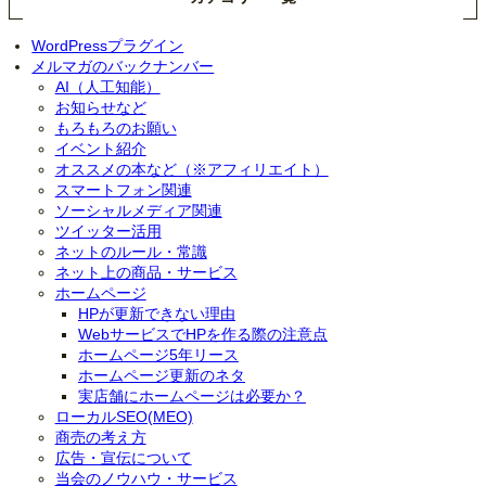
WordPressプラグイン
メルマガのバックナンバー
AI（人工知能）
お知らせなど
もろもろのお願い
イベント紹介
オススメの本など（※アフィリエイト）
スマートフォン関連
ソーシャルメディア関連
ツイッター活用
ネットのルール・常識
ネット上の商品・サービス
ホームページ
HPが更新できない理由
WebサービスでHPを作る際の注意点
ホームページ5年リース
ホームページ更新のネタ
実店舗にホームページは必要か？
ローカルSEO(MEO)
商売の考え方
広告・宣伝について
当会のノウハウ・サービス