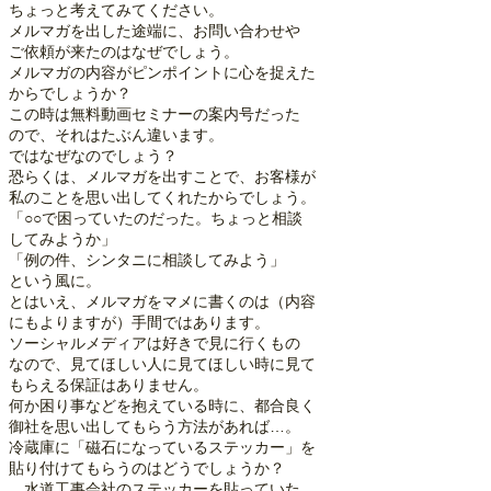
ちょっと考えてみてください。
メルマガを出した途端に、お問い合わせや
ご依頼が来たのはなぜでしょう。
メルマガの内容がピンポイントに心を捉えた
からでしょうか？
この時は無料動画セミナーの案内号だった
ので、それはたぶん違います。
ではなぜなのでしょう？
恐らくは、メルマガを出すことで、お客様が
私のことを思い出してくれたからでしょう。
「○○で困っていたのだった。ちょっと相談
してみようか」
「例の件、シンタニに相談してみよう」
という風に。
とはいえ、メルマガをマメに書くのは（内容
にもよりますが）手間ではあります。
ソーシャルメディアは好きで見に行くもの
なので、見てほしい人に見てほしい時に見て
もらえる保証はありません。
何か困り事などを抱えている時に、都合良く
御社を思い出してもらう方法があれば…。
冷蔵庫に「磁石になっているステッカー」を
貼り付けてもらうのはどうでしょうか？
…水道工事会社のステッカーを貼っていた