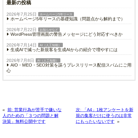
最新の投稿
2026年7月25日
ホームページ5年リース
ホームページ5年リースの基礎知識（問題点から解約まで）
2026年7月22日
お知らせなど
WordPress管理画面の警告メッセージにどう対応すべきか
2026年7月14日
AI（人工知能）
生成AIで減った新規客を生成AIからの紹介で増やすには
2026年7月8日
AI（人工知能）
AIO・MEO・SEO対策を謳うプレスリリース配信スパムにご用
心
«
前:
営業行為が苦手で嫌いな
次:
「A4」1枚アンケートを新
人のための「３つの問題と解
規の集客だけに使うのは非常
決策」無料公開中です
にもったいないです
»