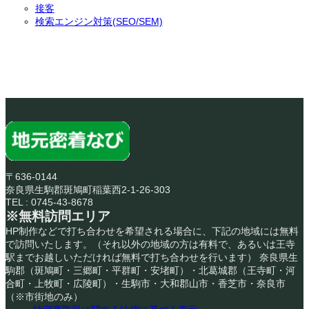
接客
検索エンジン対策(SEO/SEM)
〒636-0144
奈良県生駒郡斑鳩町稲葉西2-1-26-303
TEL : 0745-43-8678
※無料訪問エリア
HP制作などで打ち合わせを希望される場合に、下記の地域には無料
で訪問いたします。（それ以外の地域の方は有料で、あるいは王寺
駅までお越しいただければ無料で打ち合わせを行います） 奈良県生
駒郡（斑鳩町・三郷町・平群町・安堵町）・北葛城郡（王寺町・河
合町・上牧町・広陵町）・生駒市・大和郡山市・香芝市・奈良市
（※市街地のみ）