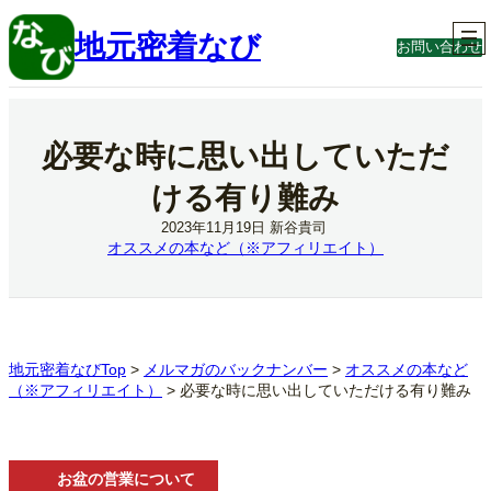
内
容
地元密着なび
お問い合わせ
を
ス
キ
ッ
プ
必要な時に思い出していただ
ける有り難み
2023年11月19日
新谷貴司
オススメの本など（※アフィリエイト）
地元密着なびTop
>
メルマガのバックナンバー
>
オススメの本など
（※アフィリエイト）
>
必要な時に思い出していただける有り難み
お盆の営業について