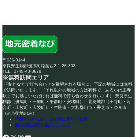
〒636-0144
奈良県生駒郡斑鳩町稲葉西2-1-26-303
TEL : 0745-43-8678
※無料訪問エリア
HP制作などで打ち合わせを希望される場合に、下記の地域には無料
で訪問いたします。（それ以外の地域の方は有料で、あるいは王寺
駅までお越しいただければ無料で打ち合わせを行います） 奈良県生
駒郡（斑鳩町・三郷町・平群町・安堵町）・北葛城郡（王寺町・河
合町・上牧町・広陵町）・生駒市・大和郡山市・香芝市・奈良市
（※市街地のみ）
特定商取引に関する法律に基づく表示
個人情報の取り扱いについて