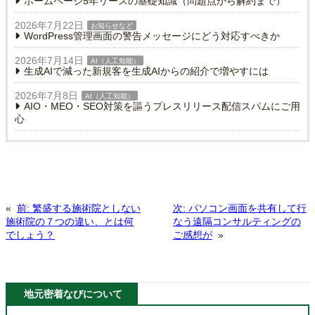
ホームページ5年リースの基礎知識（問題点から解約まで）
2026年7月22日
お知らせなど
WordPress管理画面の警告メッセージにどう対応すべきか
2026年7月14日
AI（人工知能）
生成AIで減った新規客を生成AIからの紹介で増やすには
2026年7月8日
AI（人工知能）
AIO・MEO・SEO対策を謳うプレスリリース配信スパムにご用
心
«
前:
繁盛する施術院としない
次:
パソコン画面を共有して行
施術院の７つの違い、とは何
なう遠隔コンサルティングの
でしょう？
ご感想が
»
地元密着なびについて