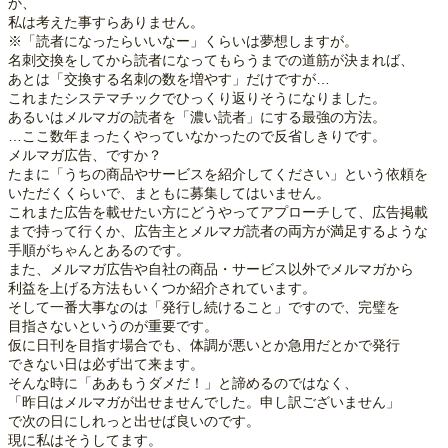
か、
私は考えた事すらありません。
※「読者になったらいいなー」くらいは夢想しますが。
名刺交換をしてから読者になってもらうまでの道筋が決まれば、
あとは「交換する名刺の数を増やす」だけですが…
これまたシステマチックでひっくり返りそうになりました。
あるいはメルマガの読者を「濃い読者」にする最強の方法。
…ここ数年まったくやっていなかったので反省しきりです。
メルマガ広告、ですか？
たまに「うちの商品やサービスを紹介してください」という依頼を
いただくくらいで、まともに募集してはいません。
これまた広告を載せたい方にどうやってアプローチして、広告掲載
まで持って行くか、広告主とメルマガ読者の両方が満足するような
手順がちゃんとあるのです。
また、メルマガ広告や自社の商品・サービス以外でメルマガから
利益を上げる方法もいくつか紹介されています。
そして一番大事なのは「発行し続けること」ですので、完璧を
目指さないというのが重要です。
仮に日刊を目指す場合でも、体調が悪いとか急用だとかで発行
できない日は必ず出て来ます。
そんな時に「ああもうダメだ！」と諦めるのではなく、
「昨日はメルマガが出せませんでした。申し訳ございません」
で次の日にしれっと出せば良いのです。
現に私はそうしてます。