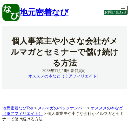
内
容
地元密着なび
お問い合わせ
を
ス
キ
ッ
プ
個人事業主や小さな会社がメ
ルマガとセミナーで儲け続け
る方法
2023年11月19日
新谷貴司
オススメの本など（※アフィリエイト）
地元密着なびTop
>
メルマガのバックナンバー
>
オススメの本など
（※アフィリエイト）
>
個人事業主や小さな会社がメルマガとセミ
ナーで儲け続ける方法