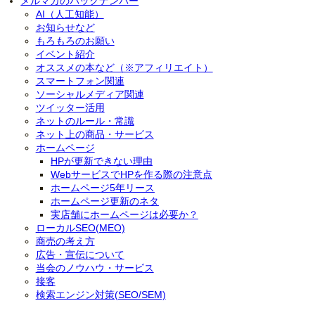
メルマガのバックナンバー
AI（人工知能）
お知らせなど
もろもろのお願い
イベント紹介
オススメの本など（※アフィリエイト）
スマートフォン関連
ソーシャルメディア関連
ツイッター活用
ネットのルール・常識
ネット上の商品・サービス
ホームページ
HPが更新できない理由
WebサービスでHPを作る際の注意点
ホームページ5年リース
ホームページ更新のネタ
実店舗にホームページは必要か？
ローカルSEO(MEO)
商売の考え方
広告・宣伝について
当会のノウハウ・サービス
接客
検索エンジン対策(SEO/SEM)