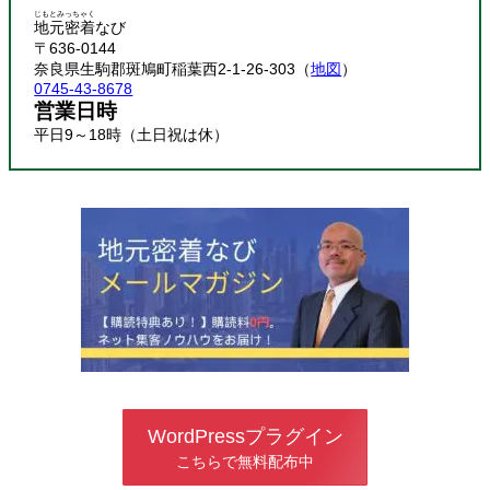
じもとみっちゃく
地元密着
なび
〒636-0144
奈良県生駒郡斑鳩町稲葉西2-1-26-303（
地図
）
0745-43-8678
営業日時
平日9～18時（土日祝は休）
WordPressプラグイン
こちらで無料配布中