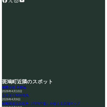
Facebook
X
Instagram
YouTube
斑鳩町近隣のスポット
御菓子処 田鶴屋
2026年4月10日
カラオケBOX雪丸
2026年4月9日
斑鳩町生活応援券（2026年版）が使える店舗マップ