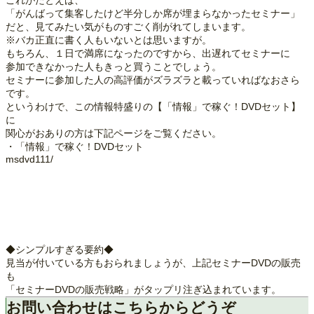
これがたとえば、
「がんばって集客したけど半分しか席が埋まらなかったセミナー」
だと、見てみたい気がものすごく削がれてしまいます。
※バカ正直に書く人もいないとは思いますが。
もちろん、１日で満席になったのですから、出遅れてセミナーに
参加できなかった人もきっと買うことでしょう。
セミナーに参加した人の高評価がズラズラと載っていればなおさら
です。
というわけで、この情報特盛りの【「情報」で稼ぐ！DVDセット】
に
関心がおありの方は下記ページをご覧ください。
・「情報」で稼ぐ！DVDセット
msdvd111/
◆シンプルすぎる要約◆
見当が付いている方もおられましょうが、上記セミナーDVDの販売
も
「セミナーDVDの販売戦略」がタップリ注ぎ込まれています。
お問い合わせはこちらからどうぞ