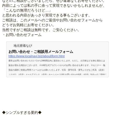
などのご相談がございましたら、ぜひ遠慮なくお寄せください。
内容によっては私の手に余って実現できないかもしれませんが、
「こんなの無理だろうけど…」
と思われる内容があっさり実現できる事もございます。
ご相談は、このメールへのご返信やお問い合わせフォームから
どうぞお気軽にお寄せください。
当然ですがご相談は無料です。ご安心ください。
・お問い合わせフォーム
地元密着なび
お問い合わせ・ご相談用メールフォーム
https://www.localnavi.biz/about/form.html
通常はお問い合わせいただいてから24時間以内に返信をいたします。ただし、土日祝などを挟む場合には
返信が遅れる場合がございます。※LINE公式アカウントからのお問い合わせも承ります。※セミナー・勉
強会の講師ご依頼は専用フォームからお願いいたします。社名・屋号社名・屋号ふりがなご氏名 （必須）
ふりがな （必須）メールアドレス （必須）ホームページURLお問い合わせ内容 （必須）当会へのご登録に
ついて当会のご登録内容の変更・削除取材・原稿執筆のご依頼取扱ノウハウ・サービスについてそれ以外
についてお問い合わせ詳細 …
◆シンプルすぎる要約◆