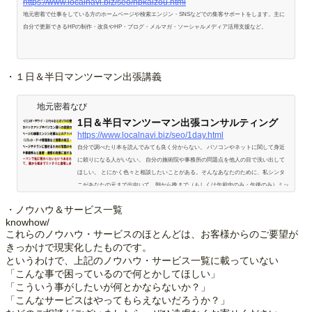
https://www.localnavi.biz/seo/hpkaizou.html
地元密着で仕事をしている方のホームページや検索エンジン・SNSなどでの集客サポートをします。主に
自分で更新できるHPの制作・改良やHP・ブログ・メルマガ・ソーシャルメディア活用支援など。
・１日＆半日マンツーマン出張講義
地元密着なび
1日＆半日マンツーマン出張コンサルティング
https://www.localnavi.biz/seo/1day.html
自分で調べたり本を読んでみても良く分からない。 パソコンやネットに関して身近
に頼りになる人がいない。 自分の施術院や事務所の問題点を他人の目で洗い出して
ほしい。 とにかく色々と相談したいことがある。そんなあなたのために、私シンタ
ニがあなたの元まで出向いて、朝から晩まで（もしくは午前中のみ・午後のみ）ミッ
チリとサポート＆アドバイス（内容によっては作業代行）いたします。マンツーマン
・ノウハウ＆サービス一覧
１日＆半日出張コンサルティングで、できる事とできない事できる事 オフィスソフ
knowhow/
トの操作および操作方法の説明（注：ＶＢ…
これらのノウハウ・サービスのほとんどは、お客様からのご要望が
きっかけで現実化したものです。
というわけで、上記のノウハウ・サービス一覧に載っていない
「こんな事で困っているので何とかしてほしい」
「こういう事がしたいが何とかならないか？」
「こんなサービスはやってもらえないだろうか？」