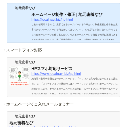
地元密着なび
ホームページ制作・修正 | 地元密着なび
https://localnavi.biz/hp.html
これから開業するので、集客できるホームページを作りたい。制作業者に作られた集
客できないホームページを何とかしてほしい。パソコンに詳しい知り合いに作っても
らったホームページを作り直したい。今あるホームページを自分で簡単に更新できる
ように改造してほしい。当「地元密着なび」には、ご登録いただいている方々から、
こういうご相談が無数に寄せられています。地元密着なびでは2007年から、既存のホ
・スマートフォン対応
ームページを集客できるように指導する「ホームペ
地元密着なび
HPスマホ対応サービス
https://www.localnavi.biz/sp.html
施術院・士業事務所などのホームページを、「パソコンで見た時には今のままの見た
目」で、「スマートフォンで見た時にはスマートフォンで見やすいホームページ」に
改造いたします。★今あるホームページとは別に、スマートフォン専用ホームページ
を作る必要はありません。たとえば、今ご覧になっている地元密着なびのホームペー
ジの場合、こうなります。スマホ対応前スマホ対応後スマートフォンに対応しなくち
・ホームページてこ入れメールセミナー
ゃいけないの？スマホの販売台数が何千万台、などという数字だけでは「スマホでど
れくらいホームページが見られているか」など…
地元密着なび
地元密着なび