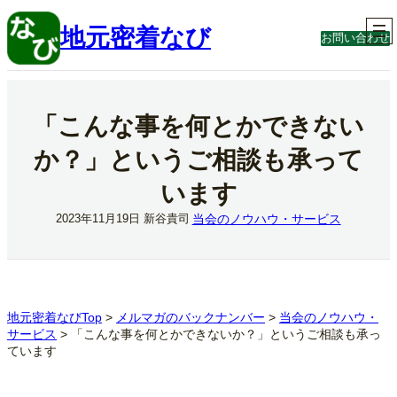
内
容
地元密着なび
お問い合わせ
を
ス
キ
ッ
プ
「こんな事を何とかできない
か？」というご相談も承って
います
当会のノウハウ・サービス
2023年11月19日
新谷貴司
地元密着なびTop
>
メルマガのバックナンバー
>
当会のノウハウ・
サービス
>
「こんな事を何とかできないか？」というご相談も承っ
ています