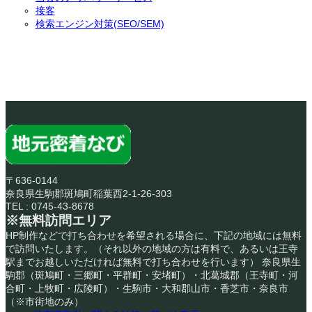
接客
検索エンジン対策(SEO/SEM)
〒636-0144
奈良県生駒郡斑鳩町稲葉西2-1-26-303
TEL : 0745-43-8678
※無料訪問エリア
HP制作などで打ち合わせを希望される場合に、下記の地域には無料
で訪問いたします。（それ以外の地域の方は有料で、あるいは王寺
駅までお越しいただければ無料で打ち合わせを行います） 奈良県生
駒郡（斑鳩町・三郷町・平群町・安堵町）・北葛城郡（王寺町・河
合町・上牧町・広陵町）・生駒市・大和郡山市・香芝市・奈良市
（※市街地のみ）