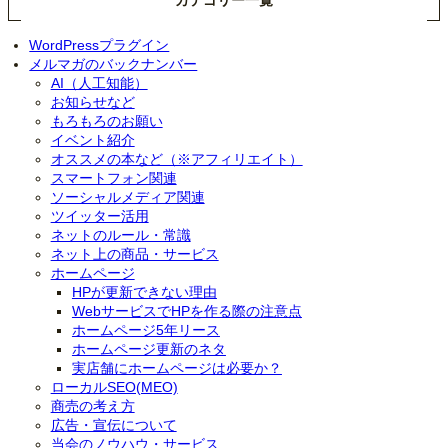
WordPressプラグイン
メルマガのバックナンバー
AI（人工知能）
お知らせなど
もろもろのお願い
イベント紹介
オススメの本など（※アフィリエイト）
スマートフォン関連
ソーシャルメディア関連
ツイッター活用
ネットのルール・常識
ネット上の商品・サービス
ホームページ
HPが更新できない理由
WebサービスでHPを作る際の注意点
ホームページ5年リース
ホームページ更新のネタ
実店舗にホームページは必要か？
ローカルSEO(MEO)
商売の考え方
広告・宣伝について
当会のノウハウ・サービス