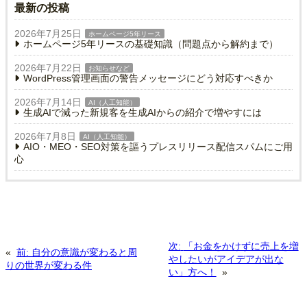
最新の投稿
2026年7月25日
ホームページ5年リース
ホームページ5年リースの基礎知識（問題点から解約まで）
2026年7月22日
お知らせなど
WordPress管理画面の警告メッセージにどう対応すべきか
2026年7月14日
AI（人工知能）
生成AIで減った新規客を生成AIからの紹介で増やすには
2026年7月8日
AI（人工知能）
AIO・MEO・SEO対策を謳うプレスリリース配信スパムにご用
心
次:
「お金をかけずに売上を増
«
前:
自分の意識が変わると周
やしたいがアイデアが出な
りの世界が変わる件
い」方へ！
»