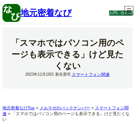
内
容
地元密着なび
お問い合わせ
を
ス
キ
ッ
プ
「スマホではパソコン用のペ
ージも表示できる」けど見た
くない
スマートフォン関連
2023年11月19日
新谷貴司
地元密着なびTop
>
メルマガのバックナンバー
>
スマートフォン関
連
>
「スマホではパソコン用のページも表示できる」けど見たくな
い