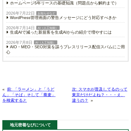
ホームページ5年リースの基礎知識（問題点から解約まで）
2026年7月22日
お知らせなど
WordPress管理画面の警告メッセージにどう対応すべきか
2026年7月14日
AI（人工知能）
生成AIで減った新規客を生成AIからの紹介で増やすには
2026年7月8日
AI（人工知能）
AIO・MEO・SEO対策を謳うプレスリリース配信スパムにご用
心
«
前:
「ラーメン」と「うど
次:
スマホが普及してるのって
ん」「そば」そして「蕎麦」
東京だけだよね？・・・え、
を検索すると
違うの？
»
地元密着なびについて