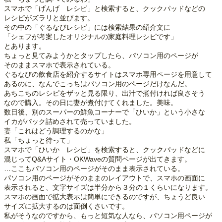
スマホで「げんげ レシピ」と検索すると、クックパッドなどの
レシピがズラリと並びます。
その中の「ぐるなびレシピ」には検索結果の紹介文に
「シェフが考案したオリジナルの家庭料理レシピです」
とあります。
ちょっと見てみようかとタップしたら、パソコン用のページが
そのままスマホで表示されている。
ぐるなびの飲食店を紹介するサイトはスマホ専用ページを用意して
あるのに、なんでこっちはパソコン用のページだけなんだ。
あちこちのレシピをザッと見る限り、出汁で煮付ければ良さそう
なので購入。その日に妻が煮付けてくれました。美味。
数日後、別のスーパーの鮮魚コーナーで「ひいか」という小さな
イカがパック詰めされて売っていました。
妻「これはどう調理するのかな」
私「ちょっと待って」
スマホで「ひいか レシピ」を検索すると、クックパッドなどに
混じってQ&Aサイト・OKWaveの質問ページが出てきます。
…ここもパソコン用のページがそのまま表示されている。
パソコン用のページがそのままのレイアウトで、スマホの画面に
表示されると、文字サイズは半分から３分の１くらいになります。
スマホの画面で拡大表示は簡単にできるのですが、ちょうど良い
サイズに拡大するのは面倒くさいです。
私がそうなのですから、もっと短気な人なら、パソコン用ページが