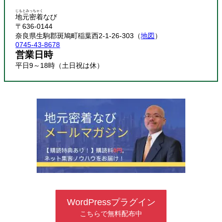
じもとみっちゃく
地元密着
なび
〒636-0144
奈良県生駒郡斑鳩町稲葉西2-1-26-303（
地図
）
0745-43-8678
営業日時
平日9～18時（土日祝は休）
WordPressプラグイン
こちらで無料配布中