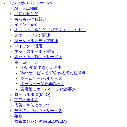
メルマガのバックナンバー
AI（人工知能）
お知らせなど
もろもろのお願い
イベント紹介
オススメの本など（※アフィリエイト）
スマートフォン関連
ソーシャルメディア関連
ツイッター活用
ネットのルール・常識
ネット上の商品・サービス
ホームページ
HPが更新できない理由
WebサービスでHPを作る際の注意点
ホームページ5年リース
ホームページ更新のネタ
実店舗にホームページは必要か？
ローカルSEO(MEO)
商売の考え方
広告・宣伝について
当会のノウハウ・サービス
接客
検索エンジン対策(SEO/SEM)