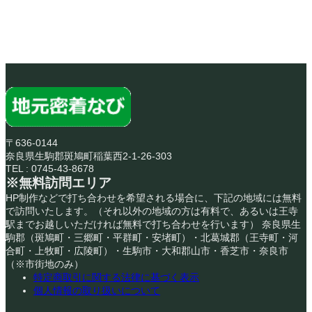
〒636-0144
奈良県生駒郡斑鳩町稲葉西2-1-26-303
TEL : 0745-43-8678
※無料訪問エリア
HP制作などで打ち合わせを希望される場合に、下記の地域には無料
で訪問いたします。（それ以外の地域の方は有料で、あるいは王寺
駅までお越しいただければ無料で打ち合わせを行います） 奈良県生
駒郡（斑鳩町・三郷町・平群町・安堵町）・北葛城郡（王寺町・河
合町・上牧町・広陵町）・生駒市・大和郡山市・香芝市・奈良市
（※市街地のみ）
特定商取引に関する法律に基づく表示
個人情報の取り扱いについて