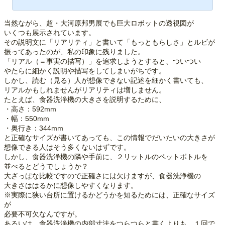
当然ながら、超・大河原邦男展でも巨大ロボットの透視図が
いくつも展示されています。
その説明文に「リアリティ」と書いて「もっともらしさ」とルビが
振ってあったのが、私の印象に残りました。
「リアル（＝事実の描写）」を追求しようとすると、ついつい
やたらに細かく説明や描写をしてしまいがちです。
しかし、読む（見る）人が想像できない記述を細かく書いても、
リアルかもしれませんがリアリティは増しません。
たとえば、食器洗浄機の大きさを説明するために、
・高さ：592mm
・幅：550mm
・奥行き：344mm
と正確なサイズが書いてあっても、この情報でだいたいの大きさが
想像できる人はそう多くないはずです。
しかし、食器洗浄機の隣や手前に、２リットルのペットボトルを
並べるとどうでしょうか？
大ざっぱな比較ですので正確さには欠けますが、食器洗浄機の
大きさははるかに想像しやすくなります。
※実際に狭い台所に置けるかどうかを知るためには、正確なサイズ
が
必要不可欠なんですが。
あるいは、食器洗浄機の内部寸法をつらつらと書くよりも、１回で