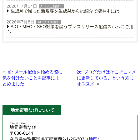
2026年7月14日
AI（人工知能）
生成AIで減った新規客を生成AIからの紹介で増やすには
2026年7月8日
AI（人工知能）
AIO・MEO・SEO対策を謳うプレスリリース配信スパムにご用
心
«
前:
メール配信を始める際に
次:
ブログだけはそこそこマメ
気を付けたいことを記事にま
に更新している、という方に
とめました
オススメ
»
地元密着なびについて
じもとみっちゃく
地元密着
なび
〒636-0144
奈良県生駒郡斑鳩町稲葉西2-1-26-303（
地図
）