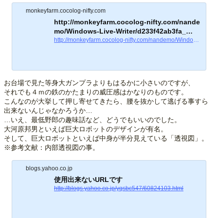
monkeyfarm.cocolog-nifty.com
http://monkeyfarm.cocolog-nifty.com/nande
mo/Windows-Live-Writer/d233f42ab3fa_…
http://monkeyfarm.cocolog-nifty.com/nandemo/Windows-Live-Writer/d233f42ab3fa_9F6D/20130329183608-51784_2.jpg
お台場で見た等身大ガンプラよりもはるかに小さいのですが、
それでも４ｍの鉄のかたまりの威圧感はかなりのものです。
こんなのが大挙して押し寄せてきたら、腰を抜かして逃げる事すら
出来ないんじゃなかろうか…
…いえ、最低野郎の趣味話など、どうでもいいのでした。
大河原邦男といえば巨大ロボットのデザインが有名。
そして、巨大ロボットといえば中身が半分見えている「透視図」。
※参考文献：内部透視図の事。
blogs.yahoo.co.jp
使用出来ないURLです
http://blogs.yahoo.co.jp/yqsbc547/60824103.html