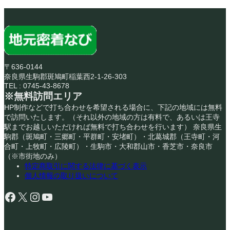
〒636-0144
奈良県生駒郡斑鳩町稲葉西2-1-26-303
TEL : 0745-43-8678
※無料訪問エリア
HP制作などで打ち合わせを希望される場合に、下記の地域には無料
で訪問いたします。（それ以外の地域の方は有料で、あるいは王寺
駅までお越しいただければ無料で打ち合わせを行います） 奈良県生
駒郡（斑鳩町・三郷町・平群町・安堵町）・北葛城郡（王寺町・河
合町・上牧町・広陵町）・生駒市・大和郡山市・香芝市・奈良市
（※市街地のみ）
特定商取引に関する法律に基づく表示
個人情報の取り扱いについて
Facebook
X
Instagram
YouTube