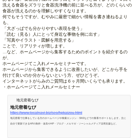
洗える食器をズラリと食器洗浄機の前に並べる方が、どのくらいの
食器が洗えるのかを理解しやすくなります。
何でもそうですが、むやみに厳密で細かい情報を書き連ねるより
も、
「大ざっぱでも分かりやすい表現を使う」
「読む（見る）人にとって身近な事物を例に出す」
「写真やイラスト・図解を用意する」
ことで、リアリティが増します。
…など、ホームページから集客するためのポイントを紹介するの
が、
ホームページてこ入れメールセミナーです。
ホームページから集客できるように改善したいが、どこから手を
付けて良いのか分からないという方、ぜひどうぞ。
インターネットがらみのご質問は６ヶ月間いくらでも承ります。
・ホームページてこ入れメールセミナー
地元密着なび
地元密着なび
https://www.localnavi.biz/seo/hpkaizou.html
地元密着で仕事をしている方のホームページや検索エンジン・SNSなどでの集客サポートをします。主に
自分で更新できるHPの制作・改良やHP・ブログ・メルマガ・ソーシャルメディア活用支援など。