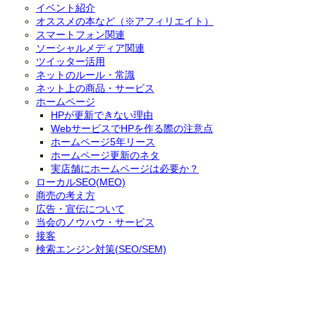
イベント紹介
オススメの本など（※アフィリエイト）
スマートフォン関連
ソーシャルメディア関連
ツイッター活用
ネットのルール・常識
ネット上の商品・サービス
ホームページ
HPが更新できない理由
WebサービスでHPを作る際の注意点
ホームページ5年リース
ホームページ更新のネタ
実店舗にホームページは必要か？
ローカルSEO(MEO)
商売の考え方
広告・宣伝について
当会のノウハウ・サービス
接客
検索エンジン対策(SEO/SEM)