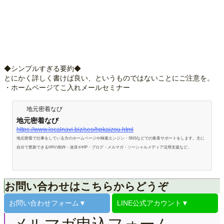
◆シンプルすぎる要約◆
とにかく詳しく書けば良い、というものではないことにご注意を。
・ホームページてこ入れメールセミナー
地元密着なび
地元密着なび
https://www.localnavi.biz/seo/hpkaizou.html
地元密着で仕事をしている方のホームページや検索エンジン・SNSなどでの集客サポートをします。主に
自分で更新できるHPの制作・改良やHP・ブログ・メルマガ・ソーシャルメディア活用支援など。
お問い合わせはこちらからどうぞ
お問い合わせ
フォーム▼
LINE公式
アカウント▼