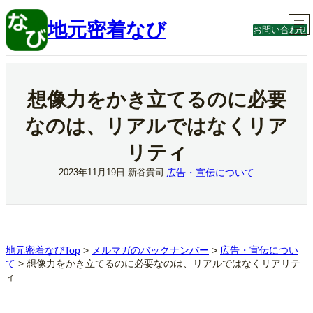
内
容
地元密着なび
お問い合わせ
を
ス
キ
ッ
プ
想像力をかき立てるのに必要
なのは、リアルではなくリア
リティ
広告・宣伝について
2023年11月19日
新谷貴司
地元密着なびTop
>
メルマガのバックナンバー
>
広告・宣伝につい
て
>
想像力をかき立てるのに必要なのは、リアルではなくリアリテ
ィ