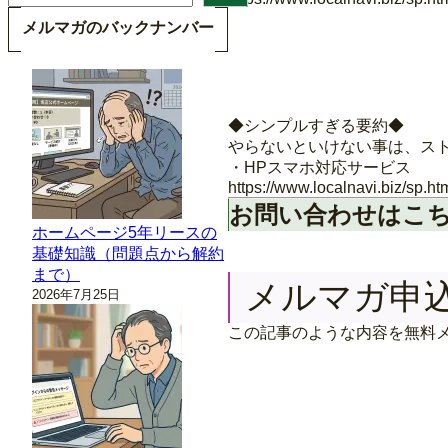
索
メルマガのバックナンバー
◆シンプルすぎる要約◆
やらないといけない事は、ス
・HPスマホ対応サービス
https://www.localnavi.biz/sp.ht
お問い合わせはこ
ホームページ5年リースの
基礎知識（問題点から解約
まで）
メルマガ申
2026年7月25日
この記事のような内容を無料