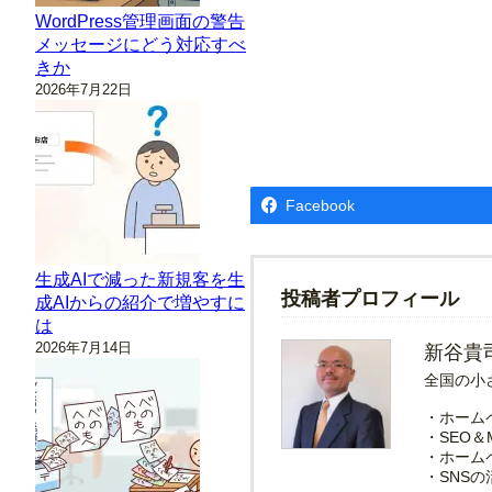
WordPress管理画面の警告
メッセージにどう対応すべ
きか
2026年7月22日
Facebook
生成AIで減った新規客を生
投稿者プロフィール
成AIからの紹介で増やすに
は
2026年7月14日
新谷貴
全国の小
・ホーム
・SEO＆
・ホーム
・SNS