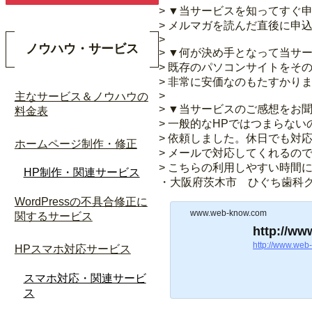
> ▼当サービスを知ってすぐ
> メルマガを読んだ直後に申
>
ノウハウ・サービス
> ▼何が決め手となって当サ
> 既存のパソコンサイトをそ
> 非常に安価なのもたすかり
>
主なサービス＆ノウハウの
> ▼当サービスのご感想をお
料金表
> 一般的なHPではつまらな
> 依頼しました。休日でも対
ホームページ制作・修正
> メールで対応してくれるの
> こちらの利用しやすい時間
HP制作・関連サービス
・大阪府茨木市 ひぐち歯科
WordPressの不具合修正に
www.web-know.com
関するサービス
http://ww
http://www.web
HPスマホ対応サービス
スマホ対応・関連サービ
ス