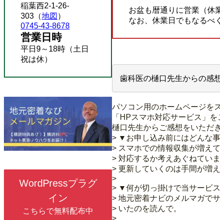
稲葉西2-1-26-
お盆も暦通りに営業（休
303（
地図
）
なお、休業日でもなるべ
0745-43-8678
営業日時
平日9～18時（土日
祝は休）
歯科医の樋口先生からの感
パソコン用のホームページを
「HPスマホ対応サービス」を
樋口先生からご感想をいただ
> ▼お申し込み前にはどんな
> スマホでの情報収集が増え
> 対応するか考えあぐねてい
> 更新していくのは手間が増
>
WordPressプラグ
> ▼何が切っ掛けで当サービ
イン
> 地元密着ナビのメルマガで
> いたのを読んで。
こちらで無料配布中
>