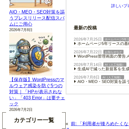
詳しいプ
AIO・MEO・SEO対策を謳
うプレスリリース配信スパ
ムにご用心
最新の投稿
2026年7月8日
2026年7月25日
ホームページ5年
ホームページ5年リースの
2026年7月22日
お知らせなど
WordPress管理画面の
2026年7月14日
AI（人工知能）
生成AIで減った新規客を生
2026年7月8日
AI（人工知能）
【保存版】WordPressのマ
AIO・MEO・SEO対策を
ルウェア感染を防ぐ5つの
対策｜「HPが表示されな
い」「403 Error」は要チェ
ック
2026年7月2日
カテゴリー一覧
«
前:
「利用者が後ろめたくな