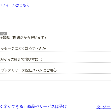
ロフィールはこちら
リース
基礎知識（問題点から解約まで）
警告メッセージにどう対応すべきか
成AIからの紹介で増やすには
謳うプレスリリース配信スパムにご用心
く楽ができる」商品やサービスは受け
次:
ソー