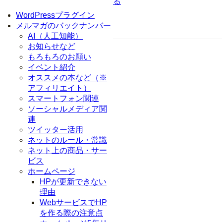
る
WordPressプラグイン
メルマガのバックナンバー
AI（人工知能）
お知らせなど
もろもろのお願い
イベント紹介
オススメの本など（※
アフィリエイト）
スマートフォン関連
ソーシャルメディア関
連
ツイッター活用
ネットのルール・常識
ネット上の商品・サー
ビス
ホームページ
HPが更新できない
理由
WebサービスでHP
を作る際の注意点