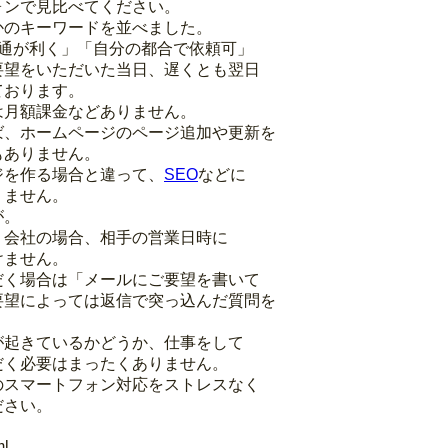
ォンで見比べてください。
かのキーワードを並べました。
融通が利く」「自分の都合で依頼可」
要望をいただいた当日、遅くとも翌日
ております。
は月額課金などありません。
ば、ホームページのページ追加や更新を
もありません。
ジを作る場合と違って、
SEO
などに
りません。
が。
く会社の場合、相手の営業日時に
けません。
だく場合は「メールにご要望を書いて
要望によっては返信で突っ込んだ質問を
が起きているかどうか、仕事をして
だく必要はまったくありません。
のスマートフォン対応をストレスなく
ださい。
html