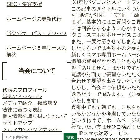
※ぜひパソコンとスマートフ
SEO・集客支援
この記事のタイトルにいくつ
>「迅速な対応」「安価」「
ホームページの更新代行
まず、基本的にはご質問やご
には回答をするように心がけ
当会のサービス・ノウハウ
次に、スマホ対応サービスに
また、一度対応させてしまえ
したくらいでは再対応の必要
ホームページ５年リースの
新しくスマホ専用ホームペー
解約
追加の費用がかかることもあ
※「ありません」ばかりです
当会について
電話や対面でご要望をいただ
合わせて要望を出さないとい
しかし、当会にご依頼をいた
代表のプロフィール
送るだけ」で済みます。（ご
当会のミッション
いたします）
メディア紹介・掲載履歴
真夜中でも早朝でも、こちら
法律に基づく表記
いるかどうかを考慮していた
個人情報の取り扱いについて
というわけで、ホームページ
サイトマップ
行ないたい方はぜひご検討く
メルマガのバックナンバー
・HPスマホ対応サービス
検
検索
https://www.localnavi.biz/sp.