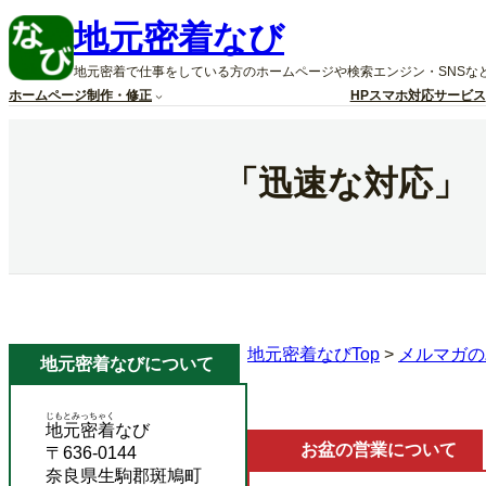
内
地元密着なび
容
を
地元密着で仕事をしている方のホームページや検索エンジン・SNSな
ス
ホームページ制作・修正
HPスマホ対応サービス
キ
ッ
プ
「迅速な対応」
地元密着なびTop
>
メルマガの
地元密着なびについて
じもとみっちゃく
地元密着
なび
お盆の営業について
〒636-0144
奈良県生駒郡斑鳩町