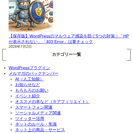
【保存版】WordPressのマルウェア感染を防ぐ5つの対策｜「HP
が表示されない」「403 Error」は要チェック
2026年7月2日
カテゴリー一覧
WordPressプラグイン
メルマガのバックナンバー
AI（人工知能）
お知らせなど
もろもろのお願い
イベント紹介
オススメの本など（※アフィリエイト）
スマートフォン関連
ソーシャルメディア関連
ツイッター活用
ネットのルール・常識
ネット上の商品・サービス