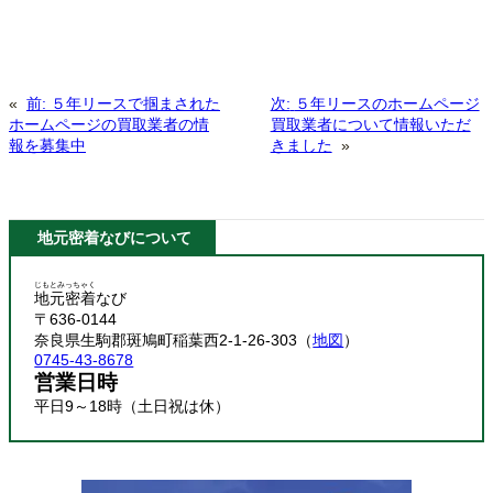
«
前:
５年リースで掴まされた
次:
５年リースのホームページ
ホームページの買取業者の情
買取業者について情報いただ
報を募集中
きました
»
地元密着なびについて
じもとみっちゃく
地元密着
なび
〒636-0144
奈良県生駒郡斑鳩町稲葉西2-1-26-303（
地図
）
0745-43-8678
営業日時
平日9～18時（土日祝は休）