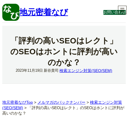
内
容
地元密着なび
お問い合わせ
を
ス
キ
ッ
プ
「評判の高いSEOはレクト」
のSEOはホントに評判が高い
のかな？
検索エンジン対策(SEO/SEM)
2023年11月19日
新谷貴司
地元密着なびTop
>
メルマガのバックナンバー
>
検索エンジン対策
(SEO/SEM)
>
「評判の高いSEOはレクト」のSEOはホントに評判が
高いのかな？