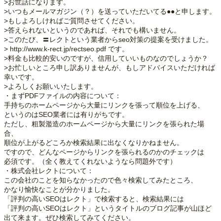
>お世話になります。
>いつもメールマガジン（？）を送っていただいてる●●と申します。
>もしよろしければご質問させてください。
>答えられないというのであれば、それでも構いません。
>このたび、〓レクトという業者からseo対策の提案を受けました。
> http://www.k-rect.jp/rectseo.pdf です。
>料金も比較的安いのですが、信用していいものなのでしょうか？
>お忙しいところ申し訳ありませんが、もしアドバイスいただければ
幸いです。
>よろしくお願いいたします。
・まずPDFファイルの内容について：
手持ちのホームページから大量にリンクを張って順位を上げる、
というのはSEO業者には有りがちです。
ただし、粗製濫造のホームページから大量にリンクを張られた場
合、
順位が上がるどころか検索結果に出なくなりかねません。
ですので、どんなページからリンクを張られるのかのチェックは
必須です。（全く教えてくれないようなら問題外です）
・株式会社レクトについて：
この会社のことを知らなかったので色々検索してみたところ、
かなり愉快なことが分かりました。
「評判の高いSEOはレクト」で検索すると、検索結果には
「評判の高いSEOはレクト」というタイトルのブログ記事が山ほど
出て来ます。ぜひ検索してみてください。