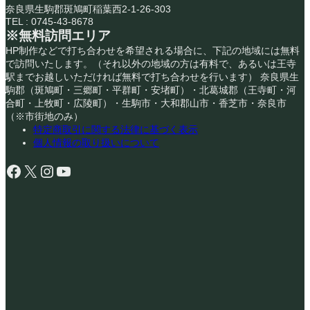
奈良県生駒郡斑鳩町稲葉西2-1-26-303
TEL : 0745-43-8678
※無料訪問エリア
HP制作などで打ち合わせを希望される場合に、下記の地域には無料
で訪問いたします。（それ以外の地域の方は有料で、あるいは王寺
駅までお越しいただければ無料で打ち合わせを行います） 奈良県生
駒郡（斑鳩町・三郷町・平群町・安堵町）・北葛城郡（王寺町・河
合町・上牧町・広陵町）・生駒市・大和郡山市・香芝市・奈良市
（※市街地のみ）
特定商取引に関する法律に基づく表示
個人情報の取り扱いについて
Facebook
X
Instagram
YouTube