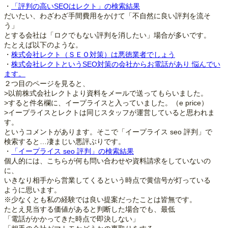
・
「評判の高いSEOはレクト」の検索結果
だいたい、わざわざ手間費用をかけて「不自然に良い評判を流そ
う」
とする会社は「ロクでもない評判を消したい」場合が多いです。
たとえば以下のような。
・
株式会社レクト（ＳＥＯ対策）は悪徳業者でしょう
・
株式会社レクトというSEO対策の会社からお電話があり 悩んでい
ます。
２つ目のページを見ると、
>以前株式会社レクトより資料をメールで送ってもらいました。
>すると件名欄に、イープライスと入っていました。（e price）
>イープライスとレクトは同じスタッフが運営していると思われま
す。
というコメントがあります。そこで「イープライス seo 評判」で
検索すると…凄まじい悪評ぶりです。
・
「イープライス seo 評判」の検索結果
個人的には、こちらが何も問い合わせや資料請求をしていないの
に、
いきなり相手から営業してくるという時点で黄信号が灯っている
ように思います。
※少なくとも私の経験では良い提案だったことは皆無です。
たとえ見当する価値があると判断した場合でも、最低
「電話がかかってきた時点で即決しない」