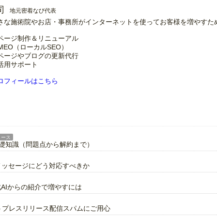
司
地元密着なび代表
さな施術院やお店・事務所がインターネットを使ってお客様を増やすた
ページ制作＆リニューアル
MEO（ローカルSEO）
ページやブログの更新代行
の活用サポート
ロフィールはこちら
リース
基礎知識（問題点から解約まで）
警告メッセージにどう対応すべきか
成AIからの紹介で増やすには
謳うプレスリリース配信スパムにご用心