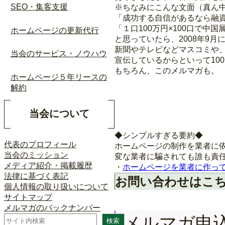
SEO・集客支援
※ちなみにこんな文面（真ん
「成功する自信があるなら融
「１口100万円×100口で中
ホームページの更新代行
と思っていたら、2008年9
新聞やテレビなどマスコミや
当会のサービス・ノウハウ
宣伝しているからといって10
もちろん、このメルマガも。
ホームページ５年リースの
解約
当会について
◆シンプルすぎる要約◆
代表のプロフィール
ホームページの制作を業者に
当会のミッション
変な業者に騙されても誰も責
メディア紹介・掲載履歴
・
ホームページを業者に作っ
法律に基づく表記
お問い合わせはこ
個人情報の取り扱いについて
サイトマップ
メルマガのバックナンバー
メルマガ申
検
検索