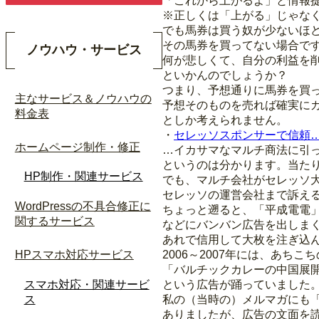
「これから上がるよ」と情報
※正しくは「上がる」じゃな
でも馬券は買う奴が少ないほ
その馬券を買ってない場合で
ノウハウ・サービス
何が悲しくて、自分の利益を
といかんのでしょうか？
つまり、予想通りに馬券を買
主なサービス＆ノウハウの
予想そのものを売れば確実に
料金表
としか考えられません。
・
セレッソスポンサーで信頼
ホームページ制作・修正
…イカサマなマルチ商法に引
というのは分かります。当た
HP制作・関連サービス
でも、マルチ会社がセレッソ
セレッソの運営会社まで訴え
WordPressの不具合修正に
ちょっと遡ると、「平成電電
関するサービス
などにバンバン広告を出しま
あれで信用して大枚を注ぎ込
2006～2007年には、あち
HPスマホ対応サービス
「バルチックカレーの中国展
スマホ対応・関連サービ
という広告が踊っていました
ス
私の（当時の）メルマガにも
ありましたが、広告の文面を