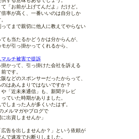
提供する意味もあるでしょう。
くて「お前が上げてんだよ」だけど。
ど倍率が高く、一番いいのは自分しか
す。
削ってまで親切に他人に教えてやらない
っても当たるかどうかは分からんが、
カモが引っ掛かってくれるから、
…マルチ被害で提訴
っ掛かって、引っ掛けた会社を訴える
り前です。
大阪などのスポンサーだったからって、
るのはあんまりではないですか？
」や「近未来通信」も、新聞テレビ
くっていた時期がありました。
んでしまった人が多くいたはず。
こちのメルマガやブログで
開に出資しませんか」
。
「広告を出しませんか？」という依頼が
読んで速攻でお断りしました。