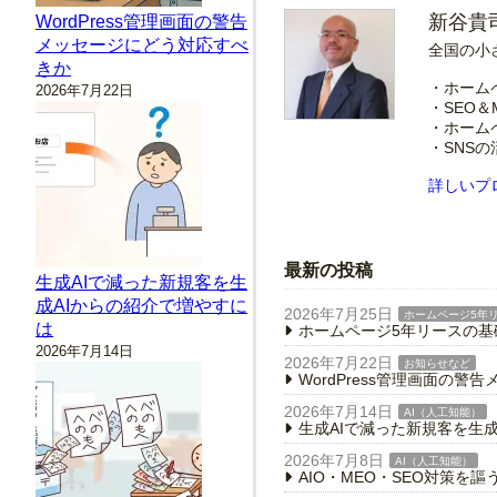
新谷貴
WordPress管理画面の警告
メッセージにどう対応すべ
全国の小
きか
・ホーム
2026年7月22日
・SEO＆
・ホーム
・SNS
詳しいプ
最新の投稿
生成AIで減った新規客を生
成AIからの紹介で増やすに
2026年7月25日
ホームページ5年
は
ホームページ5年リースの
2026年7月14日
2026年7月22日
お知らせなど
WordPress管理画面の
2026年7月14日
AI（人工知能）
生成AIで減った新規客を生
2026年7月8日
AI（人工知能）
AIO・MEO・SEO対策を