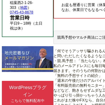
稲葉西2-1-26-
お盆も暦通りに営業（休
303（
地図
）
なお、休業日でもなるべ
0745-43-8678
営業日時
平日9～18時（土日
祝は休）
競馬予想やマルチ商法にご
「何でそうアッサリ騙される
と問いただしたくなるような
・競.馬予想：「当たらない」
私のメールアドレスにも毎日
届きます。そのうちの何割かは
「無料の予想サイトの紹介」
「週末の午後だけのアルバイ
「有料販売前の無料モニター
WordPressプラグ
などなど、飽きもせずムダな
イン
やっぱり引っ掛かっちゃう人
これがまだ株やFXなら、自分
こちらで無料配布中