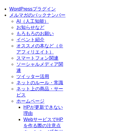
WordPressプラグイン
メルマガのバックナンバー
AI（人工知能）
お知らせなど
もろもろのお願い
イベント紹介
オススメの本など（※
アフィリエイト）
スマートフォン関連
ソーシャルメディア関
連
ツイッター活用
ネットのルール・常識
ネット上の商品・サー
ビス
ホームページ
HPが更新できない
理由
WebサービスでHP
を作る際の注意点