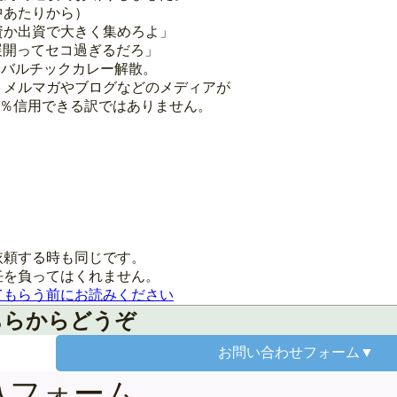
中あたりから）
資か出資で大きく集めろよ」
国展開ってセコ過ぎるだろ」
月にバルチックカレー解散。
、メルマガやブログなどのメディアが
0％信用できる訳ではありません。
依頼する時も同じです。
任を負ってはくれません。
てもらう前にお読みください
ちらからどうぞ
お問い合わせ
フォーム▼
込フォーム