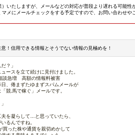
業）いたしますが、メールなどの対応が普段より遅れる可能性
くマメにメールチェックをする予定ですので、お問い合わせや
注意！信用できる情報とそうでない情報の見極めを！
んだ？」
ニュースを立て続けに見付けました。
相談急増 高額の情報料被害
毎日、倦まずたゆまずスパムメールが
「競.馬で稼ぐ」メールです。
ト」
」
工夫を凝らして…と思っていたら、
がいるんですね。
が買った株や通貨を親切めかして