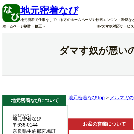
内
地元密着なび
容
を
地元密着で仕事をしている方のホームページや検索エンジン・SNSな
ス
ホームページ制作・修正
HPスマホ対応サービス
キ
ッ
プ
ダマす奴が悪い
地元密着なびTop
>
メルマガの
地元密着なびについて
じもとみっちゃく
地元密着
なび
お盆の営業について
〒636-0144
奈良県生駒郡斑鳩町