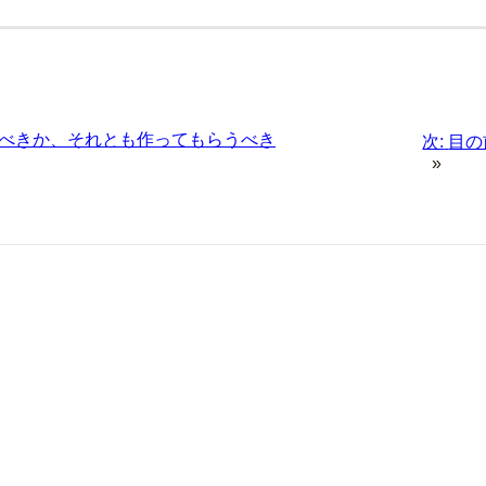
べきか、それとも作ってもらうべき
次:
目の
»