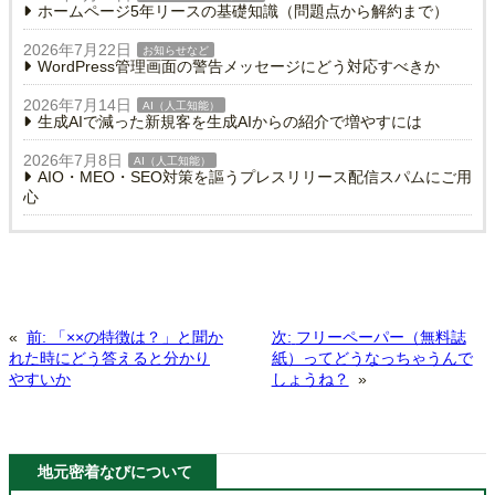
ホームページ5年リースの基礎知識（問題点から解約まで）
2026年7月22日
お知らせなど
WordPress管理画面の警告メッセージにどう対応すべきか
2026年7月14日
AI（人工知能）
生成AIで減った新規客を生成AIからの紹介で増やすには
2026年7月8日
AI（人工知能）
AIO・MEO・SEO対策を謳うプレスリリース配信スパムにご用
心
«
前:
「××の特徴は？」と聞か
次:
フリーペーパー（無料誌
れた時にどう答えると分かり
紙）ってどうなっちゃうんで
やすいか
しょうね？
»
地元密着なびについて