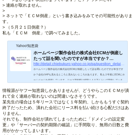
> 連絡が取れません。
>
> ネットで「ＥＣＭ倒産」という書き込みをみてその可能性がありま
す。
> （５月２１日倒産？）
私も「ＥＣＭ 倒産」で調べてみました。
Yahoo!知恵袋
ホームページ製作会社の株式会社ECMが倒産し
たって話を聞いたのですが本当ですか？…
http://detail.chiebukuro.yahoo.co.jp/qa/question_detail/q1140800566
ホームページ製作会社の株式会社ECMが倒産したって話を聞いたのですが本当です
か？会社のHPも見れるところと見れないところがあります。 私も２年前にECMにホ
ームページを依頼しています。リース契約料は総額１４０万くらいで契約していま
す。それ以外に月々２３００円をECMへサポート料として支払っていました。今
情報源がヤフー知恵袋しかありませんが、どうやらこのＥＣＭが潰
回、他社の同業者から「ECM倒産！このままだとあなたのホームページはなくな
れて全く連絡が取れないのは間違いなさそうです。
る！」などのFAXがありこのこと…
某先生の場合は５年リースではなく１年契約、しかももうすぐ契約
終了だったため、潰れた会社にリース料を払い続ける心配だけはあ
りません。
それでも、制作会社が潰れてしまったために「ドメインの設定変
更」や「サーバーの契約期限の確認」に手間取り、無用の日数と費
用がかかってしまいます。