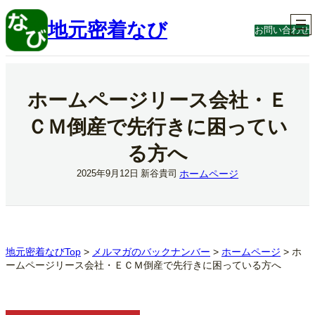
内
容
地元密着なび
お問い合わせ
を
ス
キ
ッ
プ
ホームページリース会社・Ｅ
ＣＭ倒産で先行きに困ってい
る方へ
ホームページ
2025年9月12日
新谷貴司
地元密着なびTop
>
メルマガのバックナンバー
>
ホームページ
>
ホ
ームページリース会社・ＥＣＭ倒産で先行きに困っている方へ