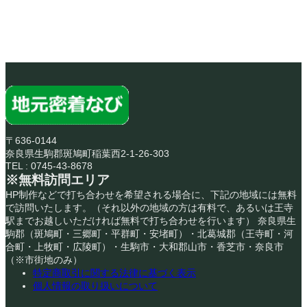
〒636-0144
奈良県生駒郡斑鳩町稲葉西2-1-26-303
TEL : 0745-43-8678
※無料訪問エリア
HP制作などで打ち合わせを希望される場合に、下記の地域には無料
で訪問いたします。（それ以外の地域の方は有料で、あるいは王寺
駅までお越しいただければ無料で打ち合わせを行います） 奈良県生
駒郡（斑鳩町・三郷町・平群町・安堵町）・北葛城郡（王寺町・河
合町・上牧町・広陵町）・生駒市・大和郡山市・香芝市・奈良市
（※市街地のみ）
特定商取引に関する法律に基づく表示
個人情報の取り扱いについて