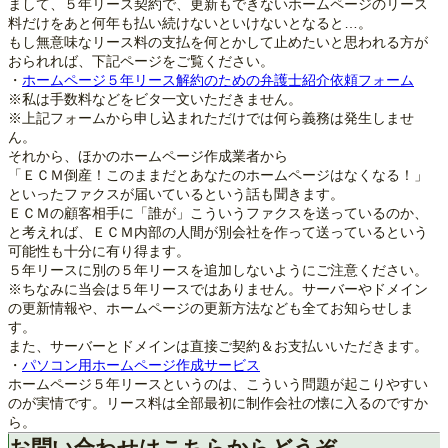
まして、５年リース契約で、更新もできないホームページのリース
料だけをあと何年も払い続けないといけないとなると…。
もし無意味なリース料の支払を何とかして止めたいと思われる方が
おられれば、下記ページをご覧ください。
・
ホームページ５年リース解約のための弁護士紹介依頼フォーム
※私は手数料などをビタ一文いただきません。
※上記フォームから申し込まれただけでは何ら義務は発生しませ
ん。
それから、ほかのホームページ作成業者から
「ＥＣＭ倒産！このままだとあなたのホームページはなくなる！」
といったファクスが届いているという話も聞きます。
ＥＣＭの顧客相手に「誰が」こういうファクスを送っているのか、
と考えれば、ＥＣＭ内部の人間が別会社を作って送っているという
可能性も十分に有り得ます。
５年リースに別の５年リースを追加しないようにご注意ください。
※ちなみに当会は５年リースではありません。サーバーやドメイン
の更新情報や、ホームページの更新方法なども全てお知らせしま
す。
また、サーバーとドメインは直接ご契約＆お支払いいただきます。
・
パソコン用ホームページ作成サービス
ホームページ５年リースというのは、こういう問題が起こりやすい
のが実情です。リース料は全部最初に制作会社の懐に入るのですか
ら。