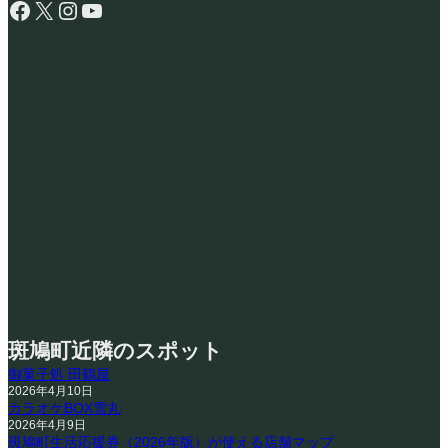
Facebook
X
Instagram
YouTube
斑鳩町近隣のスポット
御菓子処 田鶴屋
2026年4月10日
カラオケBOX雪丸
2026年4月9日
斑鳩町生活応援券（2026年版）が使える店舗マップ