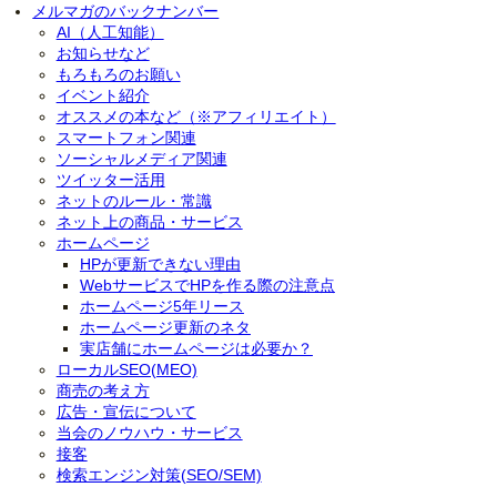
メルマガのバックナンバー
AI（人工知能）
お知らせなど
もろもろのお願い
イベント紹介
オススメの本など（※アフィリエイト）
スマートフォン関連
ソーシャルメディア関連
ツイッター活用
ネットのルール・常識
ネット上の商品・サービス
ホームページ
HPが更新できない理由
WebサービスでHPを作る際の注意点
ホームページ5年リース
ホームページ更新のネタ
実店舗にホームページは必要か？
ローカルSEO(MEO)
商売の考え方
広告・宣伝について
当会のノウハウ・サービス
接客
検索エンジン対策(SEO/SEM)