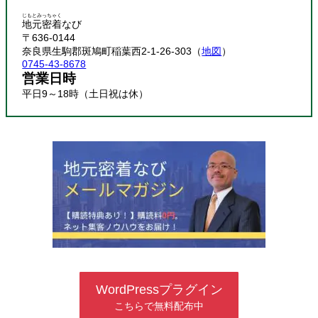
じもとみっちゃく
地元密着
なび
〒636-0144
奈良県生駒郡斑鳩町稲葉西2-1-26-303（
地図
）
0745-43-8678
営業日時
平日9～18時（土日祝は休）
WordPressプラグイン
こちらで無料配布中