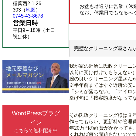
稲葉西2-1-26-
お盆も暦通りに営業（休
303（
地図
）
なお、休業日でもなるべ
0745-43-8678
営業日時
平日9～18時（土日
祝は休）
完璧なクリーニング屋さんが
我が家の近所に氏政クリーニ
以前に受け付けてもらえない
腕の良いクリーニング屋さん
※半年前まではすぐ近所の安
「シミが落ちない」「アイロ
挙げ句に「接客態度がなって
WordPressプラグ
その氏政クリーニング様は８
作ってもらい、更新料や管理費
イン
年20万円の経費がかかっても
こちらで無料配布中
くれれば何の問題もないので