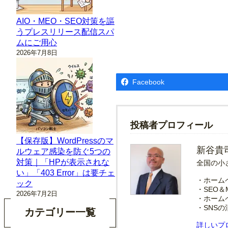
AIO・MEO・SEO対策を謳
うプレスリリース配信スパ
ムにご用心
2026年7月8日
Facebook
投稿者プロフィール
【保存版】WordPressのマ
新谷貴
ルウェア感染を防ぐ5つの
対策｜「HPが表示されな
全国の小
い」「403 Error」は要チェ
・ホーム
ック
・SEO＆
2026年7月2日
・ホーム
・SNS
カテゴリー一覧
詳しいプ