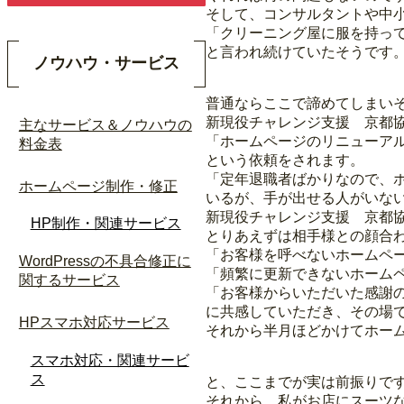
そして、コンサルタントや中
「クリーニング屋に服を持っ
と言われ続けていたそうです
ノウハウ・サービス
普通ならここで諦めてしまい
新現役チャレンジ支援 京都
主なサービス＆ノウハウの
「ホームページのリニューア
料金表
という依頼をされます。
「定年退職者ばかりなので、
ホームページ制作・修正
いるが、手が出せる人がいな
新現役チャレンジ支援 京都
HP制作・関連サービス
とりあえずは相手様との顔合
「お客様を呼べないホームペ
WordPressの不具合修正に
「頻繁に更新できないホーム
関するサービス
「お客様からいただいた感謝
に共感していただき、その場
HPスマホ対応サービス
それから半月ほどかけてホー
スマホ対応・関連サービ
ス
と、ここまでが実は前振りで
それから、私がお店にスーツ