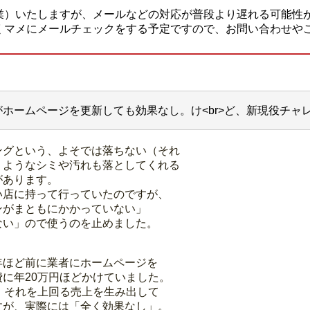
業）いたしますが、メールなどの対応が普段より遅れる可能性
くマメにメールチェックをする予定ですので、お問い合わせや
ホームページを更新しても効果なし。け<br>ど、新現役チャ
ングという、よそでは落ちない（それ
）ようなシミや汚れも落としてくれる
があります。
い店に持って行っていたのですが、
ンがまともにかかっていない」
ない」ので使うのを止めました。
年ほど前に業者にホームページを
に年20万円ほどかけていました。
、それを上回る売上を生み出して
すが、実際には「全く効果なし」。