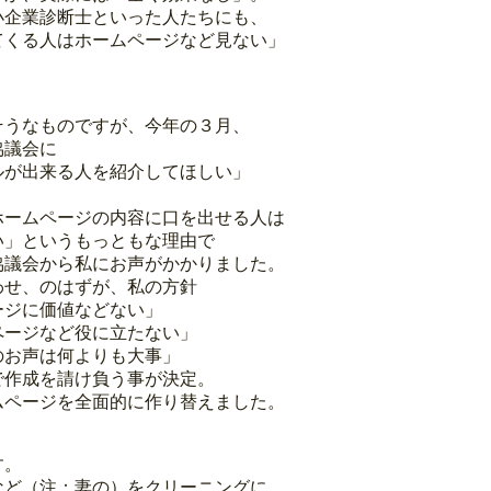
小企業診断士といった人たちにも、
てくる人はホームページなど見ない」
。
そうなものですが、今年の３月、
協議会に
ルが出来る人を紹介してほしい」
ホームページの内容に口を出せる人は
い」というもっともな理由で
協議会から私にお声がかかりました。
わせ、のはずが、私の方針
ージに価値などない」
ページなど役に立たない」
のお声は何よりも大事」
で作成を請け負う事が決定。
ムページを全面的に作り替えました。
す。
など（注：妻の）をクリーニングに