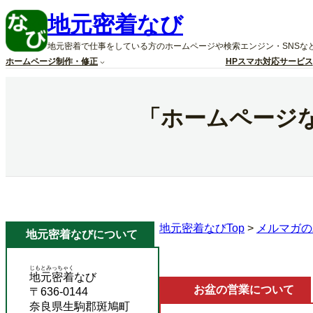
内
地元密着なび
容
を
地元密着で仕事をしている方のホームページや検索エンジン・SNSな
ス
ホームページ制作・修正
HPスマホ対応サービス
キ
ッ
プ
「ホームページ
地元密着なびTop
>
メルマガの
地元密着なびについて
じもとみっちゃく
地元密着
なび
お盆の営業について
〒636-0144
奈良県生駒郡斑鳩町