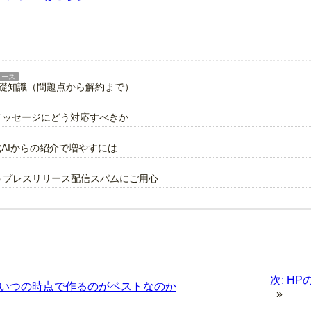
リース
基礎知識（問題点から解約まで）
警告メッセージにどう対応すべきか
成AIからの紹介で増やすには
謳うプレスリリース配信スパムにご用心
次:
HP
いつの時点で作るのがベストなのか
»