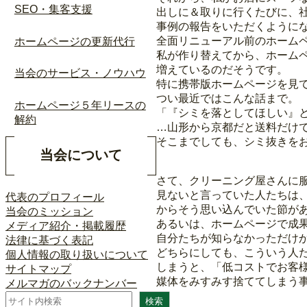
SEO・集客支援
出しに＆取りに行くたびに、
事例の報告をいただくように
全面リニューアル前のホーム
ホームページの更新代行
私が作り替えてから、ホーム
増えているのだそうです。
当会のサービス・ノウハウ
特に携帯版ホームページを見
つい最近ではこんな話まで。
ホームページ５年リースの
「『シミを落としてほしい』
解約
…山形から京都だと送料だけで
そこまでしても、シミ抜きを
当会について
さて、クリーニング屋さんに
見ないと言っていた人たちは
代表のプロフィール
からそう思い込んでいた節が
当会のミッション
あるいは、ホームページで成
メディア紹介・掲載履歴
自分たちが知らなかっただけ
法律に基づく表記
どちらにしても、こういう人
個人情報の取り扱いについて
しまうと、「低コストでお客
サイトマップ
媒体をみすみす捨ててしまう
メルマガのバックナンバー
検
検索