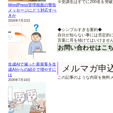
※受講生はすでに200名を突
WordPress管理画面の警告
メッセージにどう対応すべ
きか
2026年7月22日
◆シンプルすぎる要約◆
自分が知らない事には否定的
言葉に耳を傾けてはいけませ
お問い合わせはこ
生成AIで減った新規客を生
メルマガ申
成AIからの紹介で増やすに
は
この記事のような内容を無料
2026年7月14日