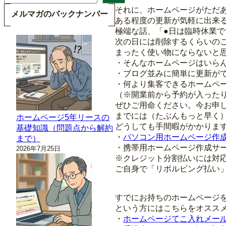
索
それに、ホームページがただ
メルマガのバックナンバー
ある程度の更新が気軽に出来
極端な話、「●日は臨時休業で
次の日には削除するくらいの
まったく使い物にならないと
・そんなホームページはいら
・ブログ並みに簡単に更新が
・何より集客できるホームペ
（※開業前から予約が入った
ぜひご用命ください。今お申
までには（たぶんもっと早く
ホームページ5年リースの
どうしても手間暇がかかりま
基礎知識（問題点から解約
・
パソコン用ホームページ作
まで）
・携帯用ホームページ作成サ
2026年7月25日
※クレジット分割払いには対
ご自身で「リボルビング払い
すでにお持ちのホームページ
という方にはこちらをオスス
・
ホームページてこ入れメー