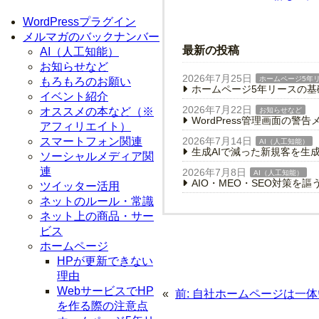
WordPressプラグイン
メルマガのバックナンバー
最新の投稿
AI（人工知能）
お知らせなど
2026年7月25日
ホームページ5年
もろもろのお願い
ホームページ5年リースの
イベント紹介
2026年7月22日
オススメの本など（※
お知らせなど
WordPress管理画面の
アフィリエイト）
2026年7月14日
スマートフォン関連
AI（人工知能）
生成AIで減った新規客を生
ソーシャルメディア関
連
2026年7月8日
AI（人工知能）
AIO・MEO・SEO対策を
ツイッター活用
ネットのルール・常識
ネット上の商品・サー
ビス
ホームページ
HPが更新できない
理由
WebサービスでHP
«
前:
自社ホームページは一体
を作る際の注意点