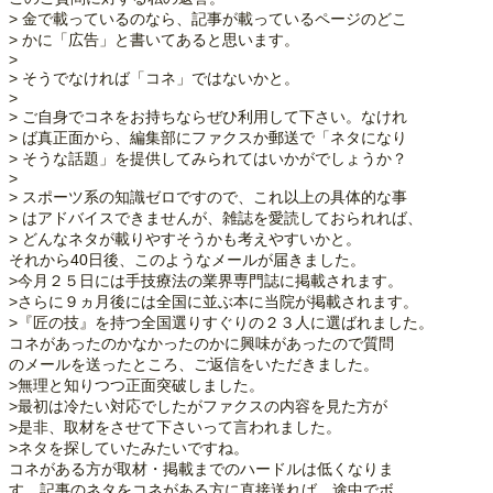
> 金で載っているのなら、記事が載っているページのどこ
> かに「広告」と書いてあると思います。
>
> そうでなければ「コネ」ではないかと。
>
> ご自身でコネをお持ちならぜひ利用して下さい。なけれ
> ば真正面から、編集部にファクスか郵送で「ネタになり
> そうな話題」を提供してみられてはいかがでしょうか？
>
> スポーツ系の知識ゼロですので、これ以上の具体的な事
> はアドバイスできませんが、雑誌を愛読しておられれば、
> どんなネタが載りやすそうかも考えやすいかと。
それから40日後、このようなメールが届きました。
>今月２５日には手技療法の業界専門誌に掲載されます。
>さらに９ヵ月後には全国に並ぶ本に当院が掲載されます。
>『匠の技』を持つ全国選りすぐりの２３人に選ばれました。
コネがあったのかなかったのかに興味があったので質問
のメールを送ったところ、ご返信をいただきました。
>無理と知りつつ正面突破しました。
>最初は冷たい対応でしたがファクスの内容を見た方が
>是非、取材をさせて下さいって言われました。
>ネタを探していたみたいですね。
コネがある方が取材・掲載までのハードルは低くなりま
す。記事のネタをコネがある方に直接送れば、途中でボ