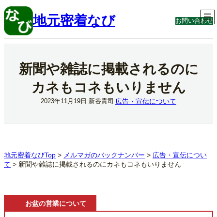
内
容
地元密着なび
お問い合わせ
を
ス
キ
ッ
プ
新聞や雑誌に掲載されるのに
カネもコネもいりません
広告・宣伝について
2023年11月19日
新谷貴司
地元密着なびTop
>
メルマガのバックナンバー
>
広告・宣伝につい
て
>
新聞や雑誌に掲載されるのにカネもコネもいりません
お盆の営業について