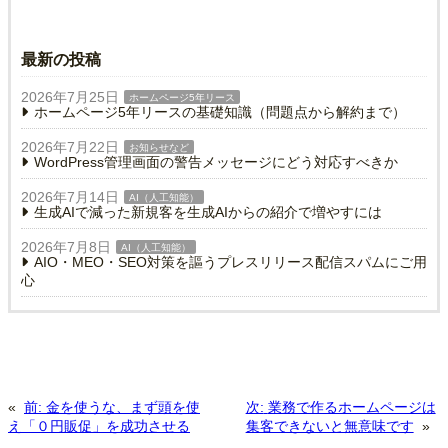
最新の投稿
2026年7月25日
ホームページ5年リース
ホームページ5年リースの基礎知識（問題点から解約まで）
2026年7月22日
お知らせなど
WordPress管理画面の警告メッセージにどう対応すべきか
2026年7月14日
AI（人工知能）
生成AIで減った新規客を生成AIからの紹介で増やすには
2026年7月8日
AI（人工知能）
AIO・MEO・SEO対策を謳うプレスリリース配信スパムにご用
心
«
前:
金を使うな、まず頭を使
次:
業務で作るホームページは
え「０円販促」を成功させる
集客できないと無意味です
»