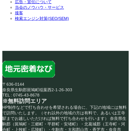
広告・宣伝について
当会のノウハウ・サービス
接客
検索エンジン対策(SEO/SEM)
〒636-0144
奈良県生駒郡斑鳩町稲葉西2-1-26-303
TEL : 0745-43-8678
※無料訪問エリア
HP制作などで打ち合わせを希望される場合に、下記の地域には無料
で訪問いたします。（それ以外の地域の方は有料で、あるいは王寺
駅までお越しいただければ無料で打ち合わせを行います） 奈良県生
駒郡（斑鳩町・三郷町・平群町・安堵町）・北葛城郡（王寺町・河
合町・上牧町・広陵町）・生駒市・大和郡山市・香芝市・奈良市