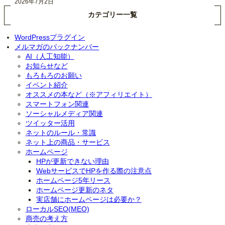
2026年7月2日
カテゴリー一覧
WordPressプラグイン
メルマガのバックナンバー
AI（人工知能）
お知らせなど
もろもろのお願い
イベント紹介
オススメの本など（※アフィリエイト）
スマートフォン関連
ソーシャルメディア関連
ツイッター活用
ネットのルール・常識
ネット上の商品・サービス
ホームページ
HPが更新できない理由
WebサービスでHPを作る際の注意点
ホームページ5年リース
ホームページ更新のネタ
実店舗にホームページは必要か？
ローカルSEO(MEO)
商売の考え方