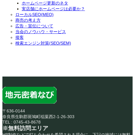
ホームページ更新のネタ
実店舗にホームページは必要か？
ローカルSEO(MEO)
商売の考え方
広告・宣伝について
当会のノウハウ・サービス
接客
検索エンジン対策(SEO/SEM)
〒636-0144
奈良県生駒郡斑鳩町稲葉西2-1-26-303
TEL : 0745-43-8678
※無料訪問エリア
HP制作などで打ち合わせを希望される場合に、下記の地域には無料