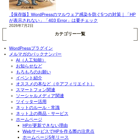
【保存版】WordPressのマルウェア感染を防ぐ5つの対策｜「HP
が表示されない」「403 Error」は要チェック
2026年7月2日
カテゴリー一覧
WordPressプラグイン
メルマガのバックナンバー
AI（人工知能）
お知らせなど
もろもろのお願い
イベント紹介
オススメの本など（※アフィリエイト）
スマートフォン関連
ソーシャルメディア関連
ツイッター活用
ネットのルール・常識
ネット上の商品・サービス
ホームページ
HPが更新できない理由
WebサービスでHPを作る際の注意点
ホームページ5年リース