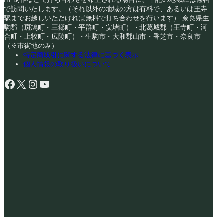
で訪問いたします。（それ以外の地域の方は有料で、あるいは王寺
駅までお越しいただければ無料で打ち合わせを行います） 奈良県生
駒郡（斑鳩町・三郷町・平群町・安堵町）・北葛城郡（王寺町・河
合町・上牧町・広陵町）・生駒市・大和郡山市・香芝市・奈良市
（※市街地のみ）
特定商取引に関する法律に基づく表示
個人情報の取り扱いについて
Facebook
X
Instagram
YouTube