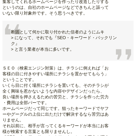
集客してくれるホームページを作ったり改造したりする
というのは、自社のホームページなどできちんと謳って
いない限り対象外です。そう思うべきです。
断固として何かに取り付かれた信者のようにムキ
> になって、それでも『SEO・キーワード・バックリン
ク』
> と言う業者が本当に多いです。
ＳＥＯ（検索エンジン対策）は、チラシに例えれば「お
客様の目に付きやすい場所にチラシを置かせてもらう」
ということです。
いくら目に付く場所にチラシを置いても、そのチラシが
全く興味を惹かないような内容やデザインだったら、
良い場所を押さえるための苦労と、チラシを作った労力
・費用は全部パーです。
ホームページだって同じです。狙ったキーワードでヤフ
ーやグーグルの上位に出ただけで解決するなら苦労はあ
りません。
それ以前に、相手が言ってくるキーワードが本当にお客
様が検索する言葉とも限りませんし。