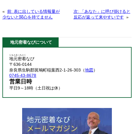
«
前:
表に出している情報量が
次:
「あなた」に呼び掛けると
少ないと関心を持てません
反応が返って来やすいです
»
地元密着なびについて
じもとみっちゃく
地元密着
なび
〒636-0144
奈良県生駒郡斑鳩町稲葉西2-1-26-303（
地図
）
0745-43-8678
営業日時
平日9～18時（土日祝は休）