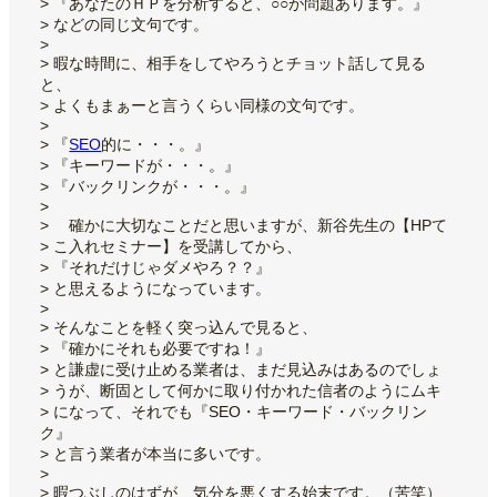
> 『あなたのＨＰを分析すると、○○が問題あります。』
> などの同じ文句です。
>
> 暇な時間に、相手をしてやろうとチョット話して見る
と、
> よくもまぁーと言うくらい同様の文句です。
>
> 『
SEO
的に・・・。』
> 『キーワードが・・・。』
> 『バックリンクが・・・。』
>
> 確かに大切なことだと思いますが、新谷先生の【HPて
> こ入れセミナー】を受講してから、
> 『それだけじゃダメやろ？？』
> と思えるようになっています。
>
> そんなことを軽く突っ込んで見ると、
> 『確かにそれも必要ですね！』
> と謙虚に受け止める業者は、まだ見込みはあるのでしょ
> うが、断固として何かに取り付かれた信者のようにムキ
> になって、それでも『SEO・キーワード・バックリン
ク』
> と言う業者が本当に多いです。
>
> 暇つぶしのはずが、気分を悪くする始末です。（苦笑）