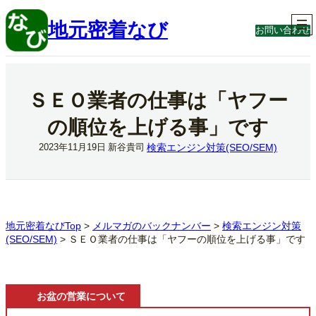
内
容
地元密着なび
お問い合わせ
を
ス
キ
ッ
プ
ＳＥＯ業者の仕事は「ヤフー
の順位を上げる事」です
検索エンジン対策(SEO/SEM)
2023年11月19日
新谷貴司
地元密着なびTop
>
メルマガのバックナンバー
>
検索エンジン対策
(SEO/SEM)
>
ＳＥＯ業者の仕事は「ヤフーの順位を上げる事」です
お盆の営業について