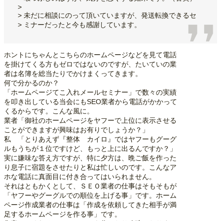
>
> 未だに相談にのって頂いていますが、発送転換できるセ
> ミナーだったと今も感謝しています。
ホントにちゃんとこちらのホームページなどを見て電話
を掛けてくる方もゼロではないのですが、たいていの業
者は名簿を総当たりでかけまくってきます。
何で分かるのか？
「ホームページてこ入れメールセミナー」で数々の実績
を叩き出している当会にもSEO業者から電話がかかって
くるからです。こんな風に。
業者「御社のホームページをヤフーで上位に表示させる
ことができますが興味はお有りでしょうか？」
私 「とりあえず『整体 カイロ』ではヤフーもグーグ
ルもうちが１位ですけど、もっと上に出るんですか？」
実に嫌味な答え方ですが、特に夕方は、晩ご飯を作った
り息子に宿題をさせたりと私は忙しいのです。こんなア
ホな電話に真面目に付き合ってはいられません。
それはともかくとして、ＳＥＯ業者の仕事はそもそもが
「ヤフーやグーグルでの順位を上げる事」です。ホーム
ページ作成業者の仕事は「作成を依頼してきた相手が満
足するホームページを作る事」です。