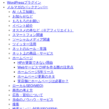
WordPressプラグイン
メルマガのバックナンバー
AI（人工知能）
お知らせなど
もろもろのお願い
イベント紹介
オススメの本など（※アフィリエイト）
スマートフォン関連
ソーシャルメディア関連
ツイッター活用
ネットのルール・常識
ネット上の商品・サービス
ホームページ
HPが更新できない理由
WebサービスでHPを作る際の注意点
ホームページ5年リース
ホームページ更新のネタ
実店舗にホームページは必要か？
ローカルSEO(MEO)
商売の考え方
広告・宣伝について
当会のノウハウ・サービス
接客
検索エンジン対策(SEO/SEM)