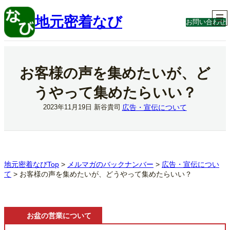
内
容
地元密着なび
お問い合わせ
を
ス
キ
ッ
プ
お客様の声を集めたいが、ど
うやって集めたらいい？
広告・宣伝について
2023年11月19日
新谷貴司
地元密着なびTop
>
メルマガのバックナンバー
>
広告・宣伝につい
て
>
お客様の声を集めたいが、どうやって集めたらいい？
お盆の営業について