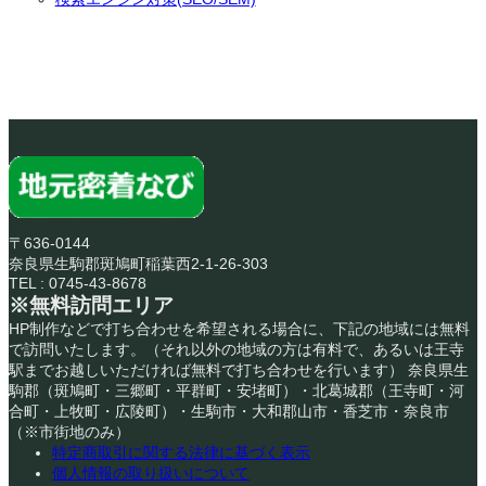
〒636-0144
奈良県生駒郡斑鳩町稲葉西2-1-26-303
TEL : 0745-43-8678
※無料訪問エリア
HP制作などで打ち合わせを希望される場合に、下記の地域には無料
で訪問いたします。（それ以外の地域の方は有料で、あるいは王寺
駅までお越しいただければ無料で打ち合わせを行います） 奈良県生
駒郡（斑鳩町・三郷町・平群町・安堵町）・北葛城郡（王寺町・河
合町・上牧町・広陵町）・生駒市・大和郡山市・香芝市・奈良市
（※市街地のみ）
特定商取引に関する法律に基づく表示
個人情報の取り扱いについて