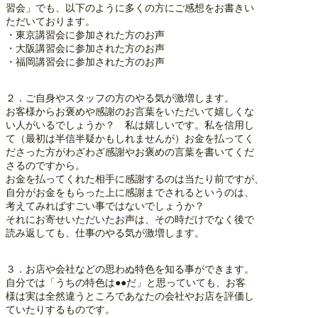
習会」でも、以下のように多くの方にご感想をお書きい
ただいております。
・東京講習会に参加された方のお声
・大阪講習会に参加された方のお声
・福岡講習会に参加された方のお声
２．ご自身やスタッフの方のやる気が激増します。
お客様からお褒めや感謝のお言葉をいただいて嬉しくな
い人がいるでしょうか？ 私は嬉しいです。私を信用し
て（最初は半信半疑かもしれませんが）お金を払ってく
ださった方がわざわざ感謝やお褒めの言葉を書いてくだ
さるのですから。
お金を払ってくれた相手に感謝するのは当たり前ですが、
自分がお金をもらった上に感謝までされるというのは、
考えてみればすごい事ではないでしょうか？
それにお寄せいただいたお声は、その時だけでなく後で
読み返しても、仕事のやる気が激増します。
３．お店や会社などの思わぬ特色を知る事ができます。
自分では「うちの特色は●●だ」と思っていても、お客
様は実は全然違うところであなたの会社やお店を評価し
ていたりするものです。