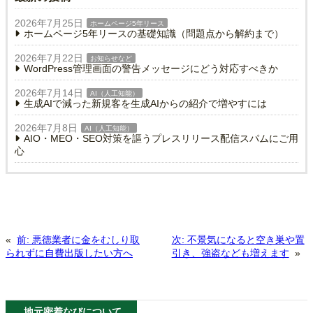
2026年7月25日
ホームページ5年リース
ホームページ5年リースの基礎知識（問題点から解約まで）
2026年7月22日
お知らせなど
WordPress管理画面の警告メッセージにどう対応すべきか
2026年7月14日
AI（人工知能）
生成AIで減った新規客を生成AIからの紹介で増やすには
2026年7月8日
AI（人工知能）
AIO・MEO・SEO対策を謳うプレスリリース配信スパムにご用
心
«
前:
悪徳業者に金をむしり取
次:
不景気になると空き巣や置
られずに自費出版したい方へ
引き、強盗なども増えます
»
地元密着なびについて