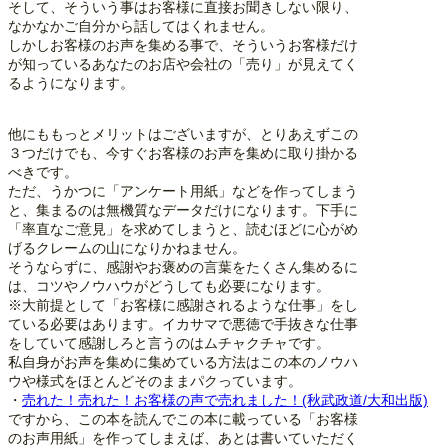
そして、そういう事はお客様に直接お聞きしない限り、
なかなかご自分から話してはくれません。
しかしお客様のお声を集める事で、そういうお客様だけ
が知っているあなたのお店や会社の「売り」が見えてく
るようになります。
他にももっとメリットはございますが、とりあえずこの
３つだけでも、今すぐお客様のお声を集めに取り掛かる
べきです。
ただ、うかつに「アンケート用紙」などを作ってしまう
と、集まるのは無機質なデータだけになります。下手に
「率直なご意見」を求めてしまうと、読むほどに心がめ
げるクレームの山になりかねません。
そうならずに、感謝やお褒めの言葉をたくさん集めるに
は、コツやノウハウがどうしても必要になります。
※大前提として「お客様に感謝されるような仕事」をし
ている必要はあります。イカサマで悪徳で手抜きな仕事
をしていて感謝しろと言うのはムチャクチャです。
私自身がお声を集めに集めている方法はこの本のノウハ
ウや様式をほとんどそのままパクっています。
・
売れた！売れた！お客様の声で売れました！(秋武政道/大和出版)
ですから、この本を読んでこの本に載っている「お客様
のお声用紙」を作ってしまえば、あとは書いていただく