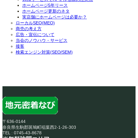
ホームページ5年リース
ホームページ更新のネタ
実店舗にホームページは必要か？
ローカルSEO(MEO)
商売の考え方
広告・宣伝について
当会のノウハウ・サービス
接客
検索エンジン対策(SEO/SEM)
〒636-0144
奈良県生駒郡斑鳩町稲葉西2-1-26-303
TEL : 0745-43-8678