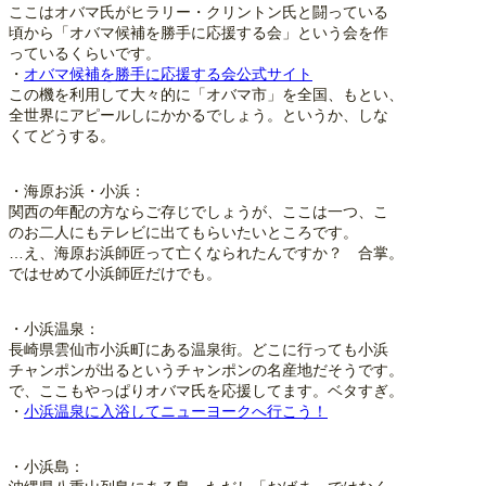
ここはオバマ氏がヒラリー・クリントン氏と闘っている
頃から「オバマ候補を勝手に応援する会」という会を作
っているくらいです。
・
オバマ候補を勝手に応援する会公式サイト
この機を利用して大々的に「オバマ市」を全国、もとい、
全世界にアピールしにかかるでしょう。というか、しな
くてどうする。
・海原お浜・小浜：
関西の年配の方ならご存じでしょうが、ここは一つ、こ
のお二人にもテレビに出てもらいたいところです。
…え、海原お浜師匠って亡くなられたんですか？ 合掌。
ではせめて小浜師匠だけでも。
・小浜温泉：
長崎県雲仙市小浜町にある温泉街。どこに行っても小浜
チャンポンが出るというチャンポンの名産地だそうです。
で、ここもやっぱりオバマ氏を応援してます。ベタすぎ。
・
小浜温泉に入浴してニューヨークへ行こう！
・小浜島：