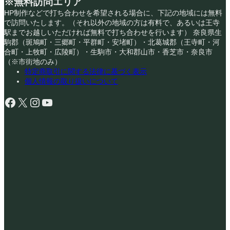
※無料訪問エリア
HP制作などで打ち合わせを希望される場合に、下記の地域には無料
で訪問いたします。（それ以外の地域の方は有料で、あるいは王寺
駅までお越しいただければ無料で打ち合わせを行います） 奈良県生
駒郡（斑鳩町・三郷町・平群町・安堵町）・北葛城郡（王寺町・河
合町・上牧町・広陵町）・生駒市・大和郡山市・香芝市・奈良市
（※市街地のみ）
特定商取引に関する法律に基づく表示
個人情報の取り扱いについて
Facebook
X
Instagram
YouTube