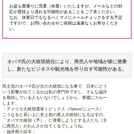
お盆も暦通りに営業（休業）いたしますが、メールなどの対
応が普段より遅れる可能性があることをご了承ください。
なお、休業日でもなるべくマメにメールチェックをする予定
ですので、お問い合わせやご依頼は遠慮なくお寄せくださ
い。
オバマ氏の大統領就任により、商売人や地域が彼に便乗
し、新たなビジネスや観光地を作り出す可能性がある。
民主党のオバマ氏が次の大統領になる事で、日本にどう
いう影響が出てくるかは私の専門外ですし、そんな論評
を期待している人もいないでしょうから、華麗にスルー
します。
・アメリカ大統領選挙トピックス（Yahoo!ニュース）
こうなると若い上に史上初の黒人大統領になるはずの、
「オバマ大統領（予）」に便乗しようとする人たち（主
に商売人）がわんさか出てくるでしょうね。
・福井県小浜市：