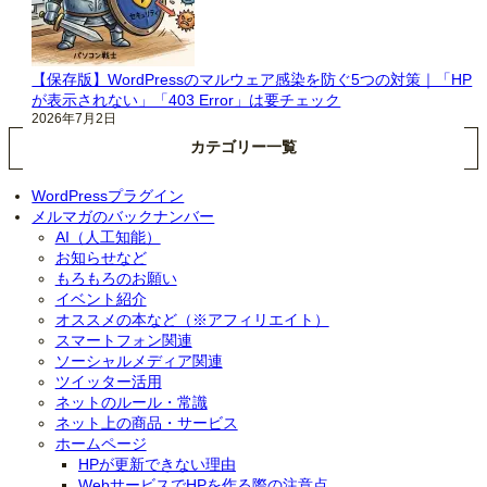
【保存版】WordPressのマルウェア感染を防ぐ5つの対策｜「HP
が表示されない」「403 Error」は要チェック
2026年7月2日
カテゴリー一覧
WordPressプラグイン
メルマガのバックナンバー
AI（人工知能）
お知らせなど
もろもろのお願い
イベント紹介
オススメの本など（※アフィリエイト）
スマートフォン関連
ソーシャルメディア関連
ツイッター活用
ネットのルール・常識
ネット上の商品・サービス
ホームページ
HPが更新できない理由
WebサービスでHPを作る際の注意点