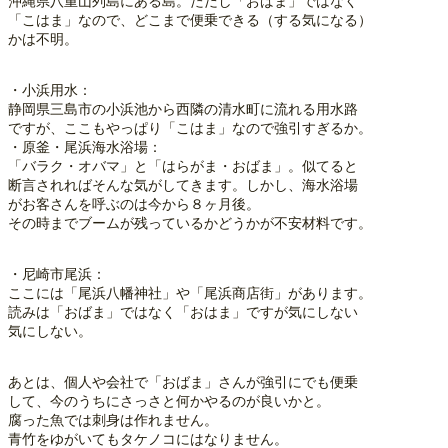
沖縄県八重山列島にある島。ただし「おばま」ではなく
「こはま」なので、どこまで便乗できる（する気になる）
かは不明。
・小浜用水：
静岡県三島市の小浜池から西隣の清水町に流れる用水路
ですが、ここもやっぱり「こはま」なので強引すぎるか。
・原釜・尾浜海水浴場：
「バラク・オバマ」と「はらがま・おばま」。似てると
断言されればそんな気がしてきます。しかし、海水浴場
がお客さんを呼ぶのは今から８ヶ月後。
その時までブームが残っているかどうかが不安材料です。
・尼崎市尾浜：
ここには「尾浜八幡神社」や「尾浜商店街」があります。
読みは「おばま」ではなく「おはま」ですが気にしない
気にしない。
あとは、個人や会社で「おばま」さんが強引にでも便乗
して、今のうちにさっさと何かやるのが良いかと。
腐った魚では刺身は作れません。
青竹をゆがいてもタケノコにはなりません。