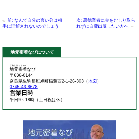
«
前:
なんで自分の言い分は相
次:
悪徳業者に金をむしり取ら
手に理解されないのでしょう
れずに自費出版したい方へ
»
地元密着なびについて
じもとみっちゃく
地元密着
なび
〒636-0144
奈良県生駒郡斑鳩町稲葉西2-1-26-303（
地図
）
0745-43-8678
営業日時
平日9～18時（土日祝は休）