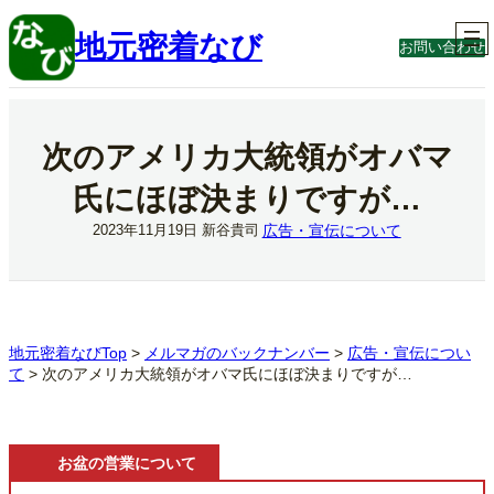
内
容
地元密着なび
お問い合わせ
を
ス
キ
ッ
プ
次のアメリカ大統領がオバマ
氏にほぼ決まりですが…
広告・宣伝について
2023年11月19日
新谷貴司
地元密着なびTop
>
メルマガのバックナンバー
>
広告・宣伝につい
て
>
次のアメリカ大統領がオバマ氏にほぼ決まりですが…
お盆の営業について