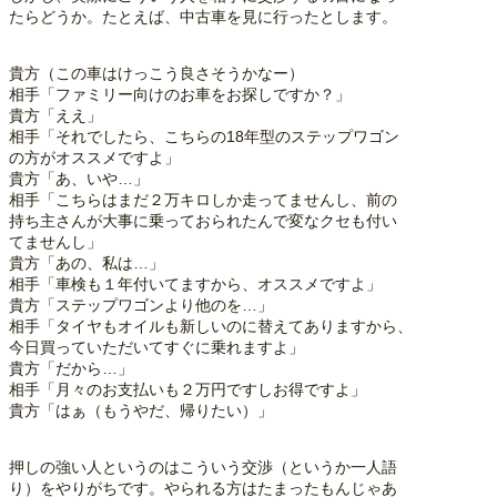
たらどうか。たとえば、中古車を見に行ったとします。
貴方（この車はけっこう良さそうかなー）
相手「ファミリー向けのお車をお探しですか？」
貴方「ええ」
相手「それでしたら、こちらの18年型のステップワゴン
の方がオススメですよ」
貴方「あ、いや…」
相手「こちらはまだ２万キロしか走ってませんし、前の
持ち主さんが大事に乗っておられたんで変なクセも付い
てませんし」
貴方「あの、私は…」
相手「車検も１年付いてますから、オススメですよ」
貴方「ステップワゴンより他のを…」
相手「タイヤもオイルも新しいのに替えてありますから、
今日買っていただいてすぐに乗れますよ」
貴方「だから…」
相手「月々のお支払いも２万円ですしお得ですよ」
貴方「はぁ（もうやだ、帰りたい）」
押しの強い人というのはこういう交渉（というか一人語
り）をやりがちです。やられる方はたまったもんじゃあ