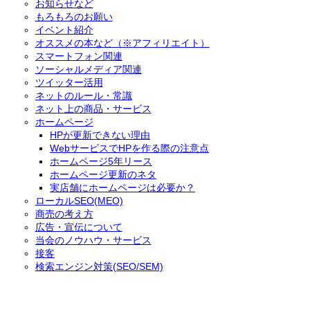
お知らせなど
もろもろのお願い
イベント紹介
オススメの本など（※アフィリエイト）
スマートフォン関連
ソーシャルメディア関連
ツイッター活用
ネットのルール・常識
ネット上の商品・サービス
ホームページ
HPが更新できない理由
WebサービスでHPを作る際の注意点
ホームページ5年リース
ホームページ更新のネタ
実店舗にホームページは必要か？
ローカルSEO(MEO)
商売の考え方
広告・宣伝について
当会のノウハウ・サービス
接客
検索エンジン対策(SEO/SEM)