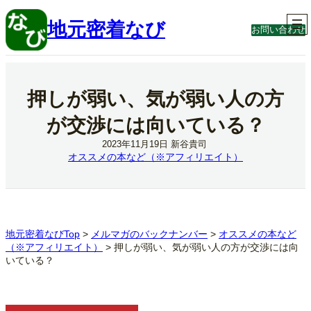
内
容
地元密着なび
お問い合わせ
を
ス
キ
ッ
プ
押しが弱い、気が弱い人の方
が交渉には向いている？
2023年11月19日
新谷貴司
オススメの本など（※アフィリエイト）
地元密着なびTop
>
メルマガのバックナンバー
>
オススメの本など
（※アフィリエイト）
>
押しが弱い、気が弱い人の方が交渉には向
いている？