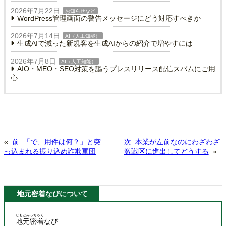
2026年7月22日
お知らせなど
WordPress管理画面の警告メッセージにどう対応すべきか
2026年7月14日
AI（人工知能）
生成AIで減った新規客を生成AIからの紹介で増やすには
2026年7月8日
AI（人工知能）
AIO・MEO・SEO対策を謳うプレスリリース配信スパムにご用
心
«
前:
「で、用件は何？」と突
次:
本業が左前なのにわざわざ
っ込まれる振り込め詐欺軍団
激戦区に進出してどうする
»
地元密着なびについて
じもとみっちゃく
地元密着
なび