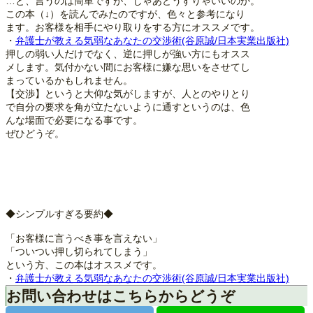
…と、言うのは簡単ですが、じゃあどうすりゃいいのか。
この本（↓）を読んでみたのですが、色々と参考になり
ます。お客様を相手にやり取りをする方にオススメです。
・
弁護士が教える気弱なあなたの交渉術(谷原誠/日本実業出版社)
押しの弱い人だけでなく、逆に押しが強い方にもオスス
メします。気付かない間にお客様に嫌な思いをさせてし
まっているかもしれません。
【交渉】というと大仰な気がしますが、人とのやりとり
で自分の要求を角が立たないように通すというのは、色
んな場面で必要になる事です。
ぜひどうぞ。
◆シンプルすぎる要約◆
「お客様に言うべき事を言えない」
「ついつい押し切られてしまう」
という方、この本はオススメです。
・
弁護士が教える気弱なあなたの交渉術(谷原誠/日本実業出版社)
お問い合わせはこちらからどうぞ