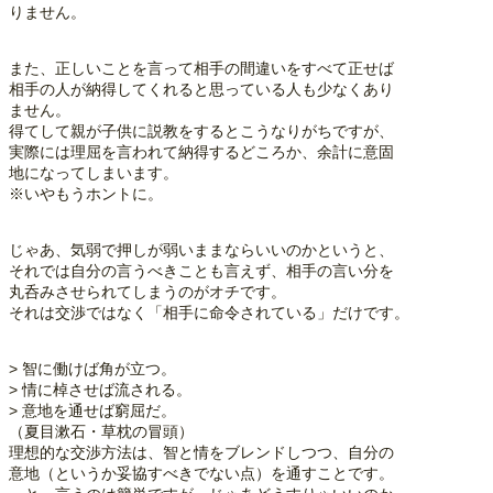
りません。
また、正しいことを言って相手の間違いをすべて正せば
相手の人が納得してくれると思っている人も少なくあり
ません。
得てして親が子供に説教をするとこうなりがちですが、
実際には理屈を言われて納得するどころか、余計に意固
地になってしまいます。
※いやもうホントに。
じゃあ、気弱で押しが弱いままならいいのかというと、
それでは自分の言うべきことも言えず、相手の言い分を
丸呑みさせられてしまうのがオチです。
それは交渉ではなく「相手に命令されている」だけです。
> 智に働けば角が立つ。
> 情に棹させば流される。
> 意地を通せば窮屈だ。
（夏目漱石・草枕の冒頭）
理想的な交渉方法は、智と情をブレンドしつつ、自分の
意地（というか妥協すべきでない点）を通すことです。