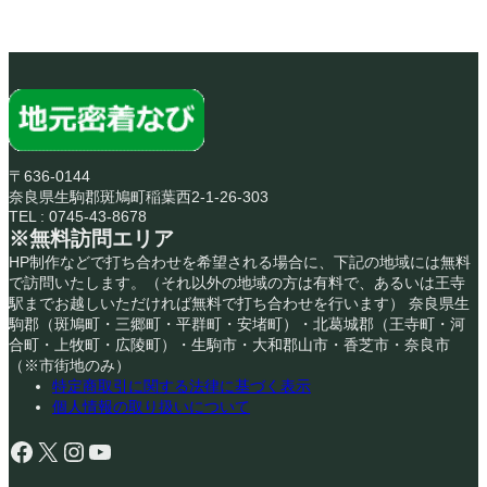
〒636-0144
奈良県生駒郡斑鳩町稲葉西2-1-26-303
TEL : 0745-43-8678
※無料訪問エリア
HP制作などで打ち合わせを希望される場合に、下記の地域には無料
で訪問いたします。（それ以外の地域の方は有料で、あるいは王寺
駅までお越しいただければ無料で打ち合わせを行います） 奈良県生
駒郡（斑鳩町・三郷町・平群町・安堵町）・北葛城郡（王寺町・河
合町・上牧町・広陵町）・生駒市・大和郡山市・香芝市・奈良市
（※市街地のみ）
特定商取引に関する法律に基づく表示
個人情報の取り扱いについて
Facebook
X
Instagram
YouTube