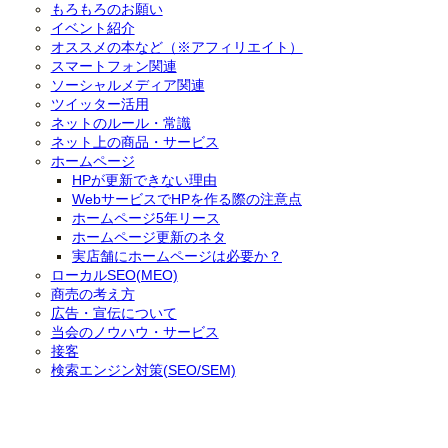
もろもろのお願い
イベント紹介
オススメの本など（※アフィリエイト）
スマートフォン関連
ソーシャルメディア関連
ツイッター活用
ネットのルール・常識
ネット上の商品・サービス
ホームページ
HPが更新できない理由
WebサービスでHPを作る際の注意点
ホームページ5年リース
ホームページ更新のネタ
実店舗にホームページは必要か？
ローカルSEO(MEO)
商売の考え方
広告・宣伝について
当会のノウハウ・サービス
接客
検索エンジン対策(SEO/SEM)