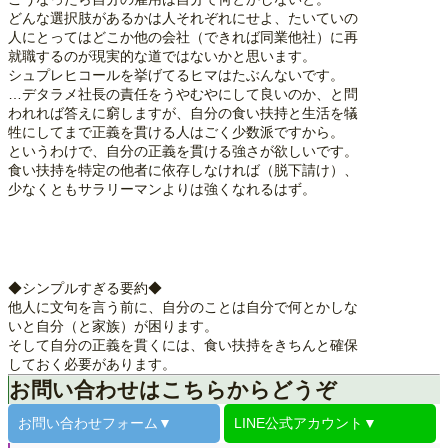
どんな選択肢があるかは人それぞれにせよ、たいていの
人にとってはどこか他の会社（できれば同業他社）に再
就職するのが現実的な道ではないかと思います。
シュプレヒコールを挙げてるヒマはたぶんないです。
…デタラメ社長の責任をうやむやにして良いのか、と問
われれば答えに窮しますが、自分の食い扶持と生活を犠
牲にしてまで正義を貫ける人はごく少数派ですから。
というわけで、自分の正義を貫ける強さが欲しいです。
食い扶持を特定の他者に依存しなければ（脱下請け）、
少なくともサラリーマンよりは強くなれるはず。
◆シンプルすぎる要約◆
他人に文句を言う前に、自分のことは自分で何とかしな
いと自分（と家族）が困ります。
そして自分の正義を貫くには、食い扶持をきちんと確保
しておく必要があります。
お問い合わせはこちらからどうぞ
お問い合わせ
フォーム▼
LINE公式
アカウント▼