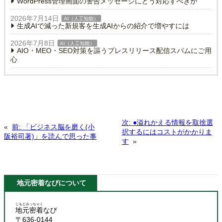
WordPress管理画面の警告メッセージにどう対応すべきか
2026年7月14日
AI（人工知能）
生成AIで減った新規客を生成AIからの紹介で増やすには
2026年7月8日
AI（人工知能）
AIO・MEO・SEO対策を謳うプレスリリース配信スパムにご用
心
次:
●溢れかえる情報を取捨選
«
前:
「ビジネス脳を磨く(小
択するにはコストがかかりま
阪裕司著)」を読んで思った事
す
»
地元密着なびについて
じもとみっちゃく
地元密着
なび
〒636-0144