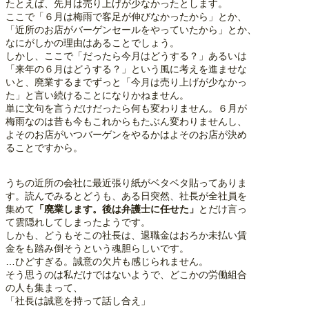
たとえば、先月は売り上げが少なかったとします。
ここで「６月は梅雨で客足が伸びなかったから」とか、
「近所のお店がバーゲンセールをやっていたから」とか、
なにがしかの理由はあることでしょう。
しかし、ここで「だったら今月はどうする？」あるいは
「来年の６月はどうする？」という風に考えを進ませな
いと、廃業するまでずっと「今月は売り上げが少なかっ
た」と言い続けることになりかねません。
単に文句を言うだけだったら何も変わりません。６月が
梅雨なのは昔も今もこれからもたぶん変わりませんし、
よそのお店がいつバーゲンをやるかはよそのお店が決め
ることですから。
うちの近所の会社に最近張り紙がベタベタ貼ってありま
す。読んでみるとどうも、ある日突然、社長が全社員を
集めて
「廃業します。後は弁護士に任せた」
とだけ言っ
て雲隠れしてしまったようです。
しかも、どうもそこの社長は、退職金はおろか未払い賃
金をも踏み倒そうという魂胆らしいです。
…ひどすぎる。誠意の欠片も感じられません。
そう思うのは私だけではないようで、どこかの労働組合
の人も集まって、
「社長は誠意を持って話し合え」