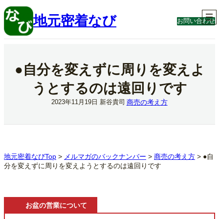
内
容
地元密着なび
お問い合わせ
を
ス
キ
ッ
プ
●自分を変えずに周りを変えよ
うとするのは遠回りです
商売の考え方
2023年11月19日
新谷貴司
地元密着なびTop
>
メルマガのバックナンバー
>
商売の考え方
>
●自
分を変えずに周りを変えようとするのは遠回りです
お盆の営業について