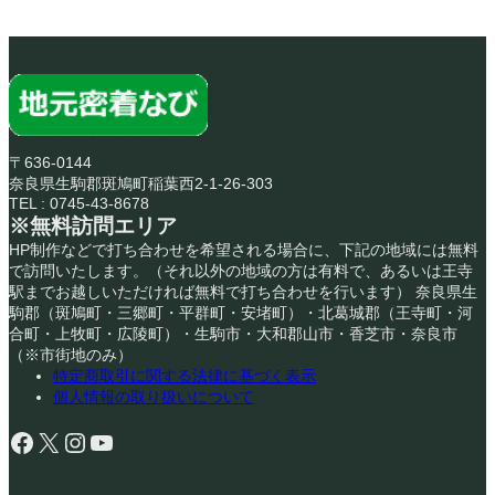
〒636-0144
奈良県生駒郡斑鳩町稲葉西2-1-26-303
TEL : 0745-43-8678
※無料訪問エリア
HP制作などで打ち合わせを希望される場合に、下記の地域には無料
で訪問いたします。（それ以外の地域の方は有料で、あるいは王寺
駅までお越しいただければ無料で打ち合わせを行います） 奈良県生
駒郡（斑鳩町・三郷町・平群町・安堵町）・北葛城郡（王寺町・河
合町・上牧町・広陵町）・生駒市・大和郡山市・香芝市・奈良市
（※市街地のみ）
特定商取引に関する法律に基づく表示
個人情報の取り扱いについて
Facebook
X
Instagram
YouTube