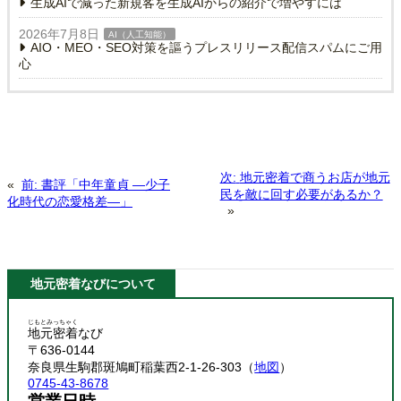
生成AIで減った新規客を生成AIからの紹介で増やすには
2026年7月8日
AI（人工知能）
AIO・MEO・SEO対策を謳うプレスリリース配信スパムにご用
心
次:
地元密着で商うお店が地元
«
前:
書評「中年童貞 ―少子
民を敵に回す必要があるか？
化時代の恋愛格差―」
»
地元密着なびについて
じもとみっちゃく
地元密着
なび
〒636-0144
奈良県生駒郡斑鳩町稲葉西2-1-26-303（
地図
）
0745-43-8678