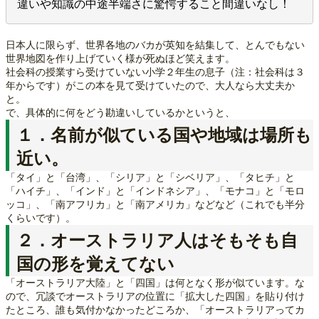
違いや知識の中途半端さに驚愕すること間違いなし！
日本人に限らず、世界各地のバカが英知を結集して、とんでもない
世界地図を作り上げていく様が死ぬほど笑えます。
社会科の授業すら受けていない小学２年生の息子（注：社会科は３
年からです）がこの本を見て受けていたので、大人なら大丈夫か
と。
で、具体的に何をどう勘違いしているかというと、
１．名前が似ている国や地域は場所も
近い。
「タイ」と「台湾」、「シリア」と「シベリア」、「タヒチ」と
「ハイチ」、「インド」と「インドネシア」、「モナコ」と「モロ
ッコ」、「南アフリカ」と「南アメリカ」などなど（これでも半分
くらいです）。
２．オーストラリア人はそもそも自
国の形を覚えてない
「オーストラリア大陸」と「四国」は何となく形が似ています。な
ので、冗談でオーストラリアの位置に「拡大した四国」を貼り付け
たところ、誰も気付かなかったどころか、「オーストラリアってカ