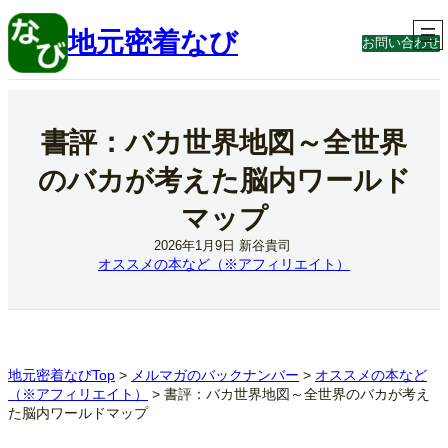
内
容
地元密着なび
お問い合わせ
を
ス
キ
ッ
プ
書評：バカ世界地図～全世界
のバカが考えた脳内ワールド
マップ
2026年1月9日
新谷貴司
オススメの本など（※アフィリエイト）
地元密着なびTop
>
メルマガのバックナンバー
>
オススメの本など
（※アフィリエイト）
>
書評：バカ世界地図～全世界のバカが考え
た脳内ワールドマップ