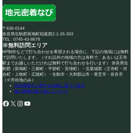
〒636-0144
奈良県生駒郡斑鳩町稲葉西2-1-26-303
TEL : 0745-43-8678
※無料訪問エリア
HP制作などで打ち合わせを希望される場合に、下記の地域には無料
で訪問いたします。（それ以外の地域の方は有料で、あるいは王寺
駅までお越しいただければ無料で打ち合わせを行います） 奈良県生
駒郡（斑鳩町・三郷町・平群町・安堵町）・北葛城郡（王寺町・河
合町・上牧町・広陵町）・生駒市・大和郡山市・香芝市・奈良市
（※市街地のみ）
特定商取引に関する法律に基づく表示
個人情報の取り扱いについて
Facebook
X
Instagram
YouTube