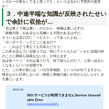
ンガルーの形をしてると思ってた」というはるかに予想外の返答
が！
３．中途半端な知識が反映されたせい
で余計に収拾が…
「北は寒くて南は暑い」のだから、南極は暑いはずだ。
「南極大陸」があるなら北極にも大陸があるはずだ。
そういえば北の方に「ソビエト」ってあったよね…。
「ガンダーラ」ってどこにあるの？
（…これはどう考えても日本人だろう）
この本を読んでいる限りでは、特にアメリカ人が「いかに自国の外
のことに興味も知識もないか」が伺えます。
ほぼ全ページ「それは違うだろ、何で知らんのだ？」と突っ込みた
くなるくらいバカ全開です。
ただ、この本の前には「バカ日本地図」というのが出てますから、
残念ながら日本にもバカ（鳥取と島根の違いが分からないとか）が
大量にいます。
amzn.to
503:サービスが利用できませんService Unavail
able Error
https://amzn.to/4px1SPs