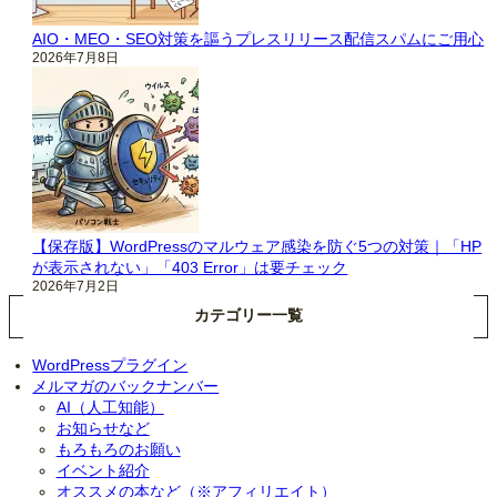
AIO・MEO・SEO対策を謳うプレスリリース配信スパムにご用心
2026年7月8日
【保存版】WordPressのマルウェア感染を防ぐ5つの対策｜「HP
が表示されない」「403 Error」は要チェック
2026年7月2日
カテゴリー一覧
WordPressプラグイン
メルマガのバックナンバー
AI（人工知能）
お知らせなど
もろもろのお願い
イベント紹介
オススメの本など（※アフィリエイト）