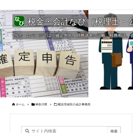
税金・会計なび（税理士・
当ホームページでは、確定申告、財務諸表の記帳、税務相談、

ホーム
>

神奈川県
>

横浜市緑区の会計事務所