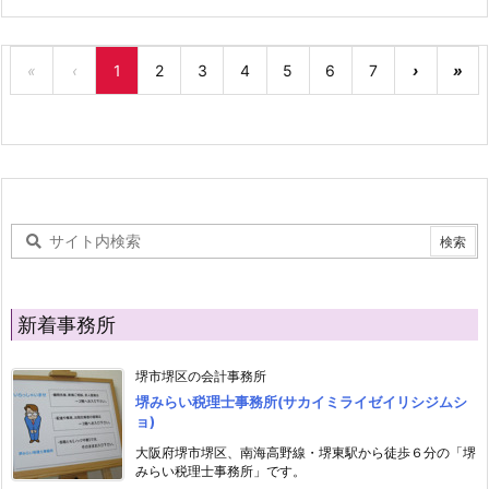
«
‹
1
2
3
4
5
6
7
›
»
新着事務所
堺市堺区の会計事務所
堺みらい税理士事務所(サカイミライゼイリシジムシ
ョ)
大阪府堺市堺区、南海高野線・堺東駅から徒歩６分の「堺
みらい税理士事務所」です。