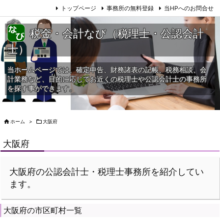
トップページ
事務所の無料登録
当HPへのお問合せ
税金・会計なび（税理士・公認会計
士）
当ホームページでは、確定申告、財務諸表の記帳、税務相談、会
計業務など、目的に応じてお近くの税理士や公認会計士の事務所
を探す事ができます。

ホーム
>

大阪府
大阪府
大阪府の公認会計士・税理士事務所を紹介してい
ます。
大阪府の市区町村一覧