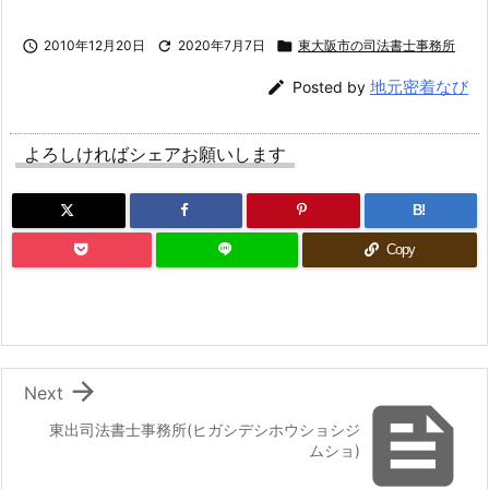

2010年12月20日

2020年7月7日

東大阪市の司法書士事務所
地元密着なび

Posted by
よろしければシェアお願いします
B!
Copy

Next

東出司法書士事務所(ヒガシデシホウショシジ
ムショ)