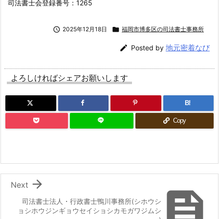
司法書士会登録番号：1265

2025年12月18日

福岡市博多区の司法書士事務所
地元密着なび

Posted by
よろしければシェアお願いします
B!
Copy

Next

司法書士法人・行政書士鴨川事務所(シホウシ
ョシホウジンギョウセイショシカモガワジムシ