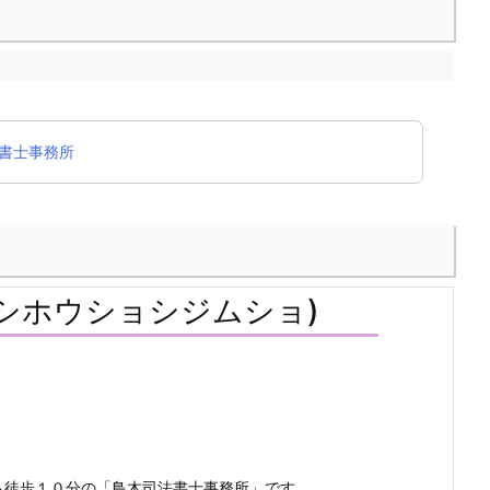
書士事務所
シホウショシジムショ)
ら徒歩１０分の「鳥木司法書士事務所」です。