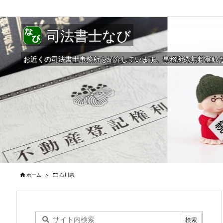
司法書士なび
お近くの司法書士事務所を紹介しています。事務所の無料登録

ホーム
>

石川県