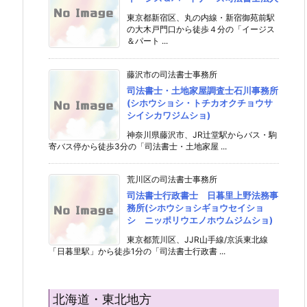
東京都新宿区、丸の内線・新宿御苑前駅
の大木戸門口から徒歩４分の「イージス
＆パート ...
藤沢市の司法書士事務所
司法書士・土地家屋調査士石川事務所
(シホウショシ・トチカオクチョウサ
シイシカワジムショ)
神奈川県藤沢市、JR辻堂駅からバス・駒
寄バス停から徒歩3分の「司法書士・土地家屋 ...
荒川区の司法書士事務所
司法書士行政書士 日暮里上野法務事
務所(シホウショシギョウセイショ
シ ニッポリウエノホウムジムショ)
東京都荒川区、JJR山手線/京浜東北線
「日暮里駅」から徒歩1分の「司法書士行政書 ...
北海道・東北地方