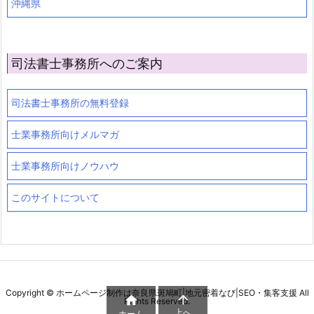
沖縄県
司法書士事務所へのご案内
司法書士事務所の無料登録
士業事務所向けメルマガ
士業事務所向けノウハウ
このサイトについて
Copyright ©
ホームページ制作は奈良県斑鳩町|地元密着なび|SEO・集客支援
All


Rights Reserved.
上へ
ホーム