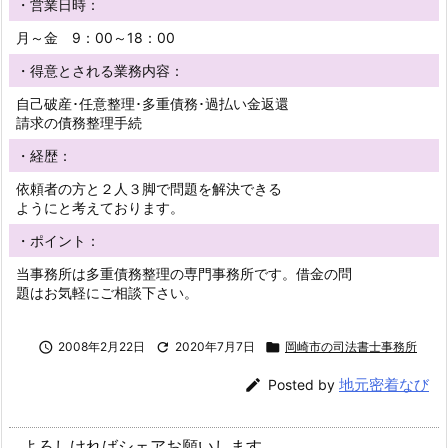
・営業日時：
月～金 9：00～18：00
・得意とされる業務内容：
自己破産･任意整理･多重債務･過払い金返還
請求の債務整理手続
・経歴：
依頼者の方と２人３脚で問題を解決できる
ようにと考えております。
・ポイント：
当事務所は多重債務整理の専門事務所です。借金の問
題はお気軽にご相談下さい。

2008年2月22日

2020年7月7日

岡崎市の司法書士事務所
地元密着なび

Posted by
よろしければシェアお願いします