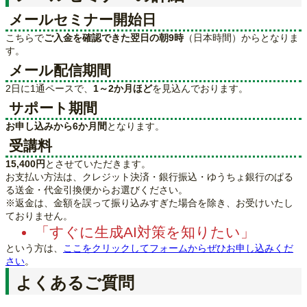
メールセミナー開始日
こちらで
ご入金を確認できた翌日の朝9時
（日本時間）からとなりま
す。
メール配信期間
2日に1通ペースで、
1～2か月ほど
を見込んでおります。
サポート期間
お申し込みから6か月間
となります。
受講料
15,400円
とさせていただきます。
お支払い方法は、クレジット決済・銀行振込・ゆうちょ銀行のぱる
る送金・代金引換便からお選びください。
※返金は、金額を誤って振り込みすぎた場合を除き、お受けいたし
ておりません。
「すぐに生成AI対策を知りたい」
という方は、
ここをクリックしてフォームからぜひお申し込みくだ
さい
。
よくあるご質問