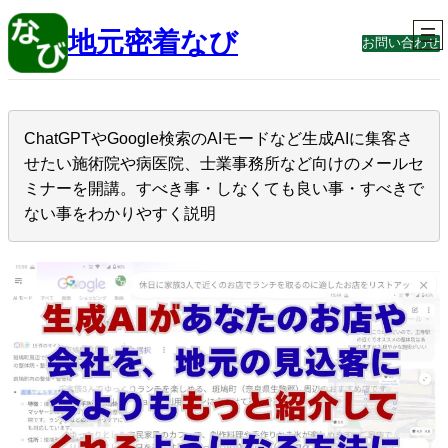
内
容
地元密着なび
お問い合わせ
を
ス
キ
ッ
プ
ChatGPTやGoogle検索のAIモードなど生成AIに集客さ
せたい施術院や病医院、士業事務所など向けのメールセ
ミナーを開講。すべき事・しなくても良い事・すべきで
ない事をわかりやすく説明