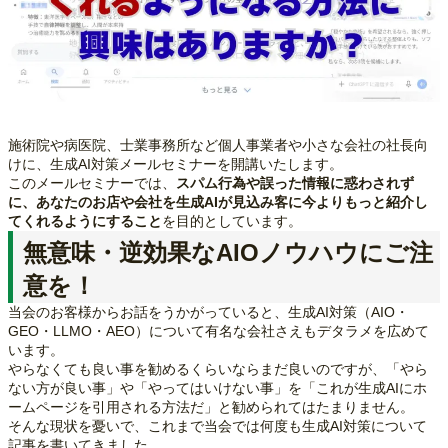
施術院や病医院、士業事務所など個人事業者や小さな会社の社長向
けに、生成AI対策メールセミナーを開講いたします。
このメールセミナーでは、
スパム行為や誤った情報に惑わされず
に、あなたのお店や会社を生成AIが見込み客に今よりもっと紹介し
てくれるようにすること
を目的としています。
無意味・逆効果なAIOノウハウにご注
意を！
当会のお客様からお話をうかがっていると、生成AI対策（AIO・
GEO・LLMO・AEO）について有名な会社さえもデタラメを広めて
います。
やらなくても良い事を勧めるくらいならまだ良いのですが、「やら
ない方が良い事」や「やってはいけない事」を「これが生成AIにホ
ームページを引用される方法だ」と勧められてはたまりません。
そんな現状を憂いで、これまで当会では何度も生成AI対策について
記事を書いてきました。