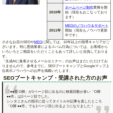
ホームページ制作
業務を開
2010年
始（現在もおこなっており
ます）
MEOのノウハウ＆サポート
2011年
開始（現在もノウハウ更新
中です）
小さなお店のSEOや
MEO
に関しては、10年以上の指導キャリアがご
ざいます。特に悪徳業者によるスパム行為については、お客様から
いろいろとご相談をいただくこともあって詳しいと自負しておりま
す。
「生成AIに集客させるメールセミナー」のお声はまだいただけてお
りませんので、参考までに、SEOブートキャンプとGoogleマップ上
位表示ノウハウへのお声を掲載いたします。
SEOブートキャンプ・受講された方のお声
「●●市 Ο脚」が1ページ目に出るのに検索回数が多い「Ο脚
●●市」は2ページ目でした。
シンタニさんの指示に従ってタイトルや記事を直したところ
「Ο脚 ●●市」でも1ページ目に出るようになりました！