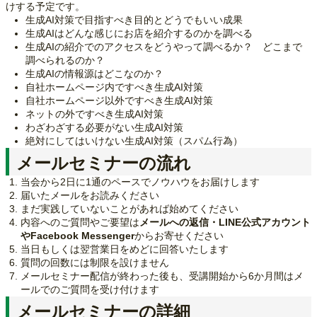
けする予定です。
生成AI対策で目指すべき目的とどうでもいい成果
生成AIはどんな感じにお店を紹介するのかを調べる
生成AIの紹介でのアクセスをどうやって調べるか？ どこまで
調べられるのか？
生成AIの情報源はどこなのか？
自社ホームページ内ですべき生成AI対策
自社ホームページ以外ですべき生成AI対策
ネットの外ですべき生成AI対策
わざわざする必要がない生成AI対策
絶対にしてはいけない生成AI対策（スパム行為）
メールセミナーの流れ
当会から2日に1通のペースでノウハウをお届けします
届いたメールをお読みください
まだ実践していないことがあれば始めてください
内容へのご質問やご要望は
メールへの返信・LINE公式アカウント
やFacebook Messenger
からお寄せください
当日もしくは翌営業日をめどに回答いたします
質問の回数には制限を設けません
メールセミナー配信が終わった後も、受講開始から6か月間はメ
ールでのご質問を受け付けます
メールセミナーの詳細