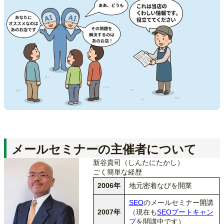
メールセミナーの主催者について
新谷貴司（しんたにたかし）
ごく簡単な経歴
2006年
地元密着なびを開業
SEO
のメールセミナー開講
2007年
（現在も
SEOブートキャン
プ
を開講中です）