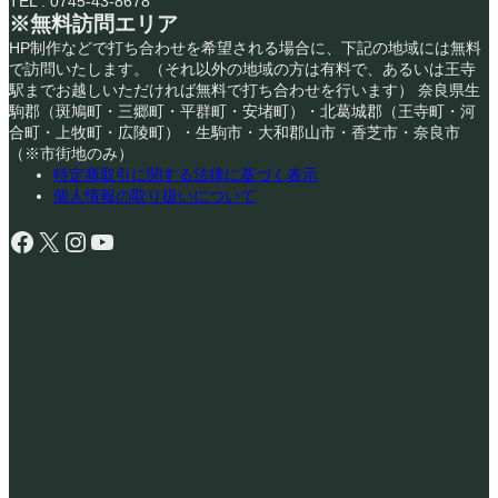
TEL : 0745-43-8678
※無料訪問エリア
HP制作などで打ち合わせを希望される場合に、下記の地域には無料
で訪問いたします。（それ以外の地域の方は有料で、あるいは王寺
駅までお越しいただければ無料で打ち合わせを行います） 奈良県生
駒郡（斑鳩町・三郷町・平群町・安堵町）・北葛城郡（王寺町・河
合町・上牧町・広陵町）・生駒市・大和郡山市・香芝市・奈良市
（※市街地のみ）
特定商取引に関する法律に基づく表示
個人情報の取り扱いについて
Facebook
X
Instagram
YouTube