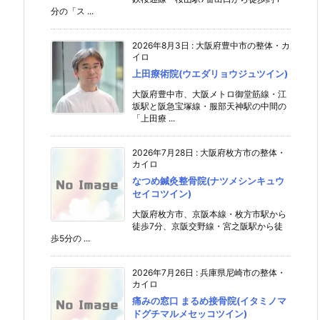
分の「ス ...
2026年8月3日
:
大阪府豊中市の整体・カ
イロ
上田療術院(ウエダリョウジュツイン)
大阪府豊中市、大阪メトロ御堂筋線・江
坂駅と阪急宝塚線・服部天神駅の中間の
「上田療 ...
2026年7月28日
:
大阪府枚方市の整体・
カイロ
なつめ鍼灸整骨院(ナツメシンキュウ
セイコツイン)
大阪府枚方市、京阪本線・枚方市駅から
徒歩7分、京阪交野線・宮之阪駅から徒
歩5分の ...
2026年7月26日
:
兵庫県尼崎市の整体・
カイロ
痛みの窓口 まるめ接骨院(イタミノマ
ドグチマルメセッコツイン)