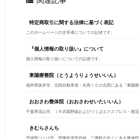

関連記事
特定商取引に関する法律に基づく表記
このホームページの主宰者についての記述です。
『個人情報の取り扱い』について
個人情報の取り扱いについての記述です。
東陽療整院（とうようりょうせいいん）
福井県坂井市、北陸自動車道・丸岡ＩＣの北西にある「東陽療整
おおさわ整体院（おおさわせいたいいん）
千葉県流山市、ＪＲ武蔵野線およびつくばエクスプレス・南流山駅
きむらさんち
茨城県つくば市、関東鉄道常総線 三妻駅の近くにある整体院 