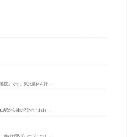
院」です。気光整体を行 ...
から徒歩2分の「おお ...
赤ひげ塾グループ・つく ...