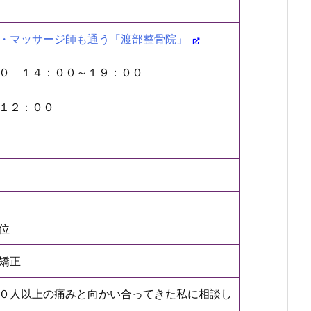
・マッサージ師も通う「渡部整骨院」
０ １４：００～１９：００
１２：００
位
矯正
０人以上の痛みと向かい合ってきた私に相談し