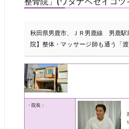
整骨院」(ワタナベセイコツ
秋田県男鹿市、ＪＲ男鹿線 男鹿駅
院】整体・マッサージ師も通う「渡
・院長：