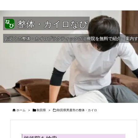
整体・カイロなび
お近くの整体・カイロプラクティックの治療院を無料で紹介・案内

ホーム
>

秋田県
>

秋田県男鹿市の整体・カイロ