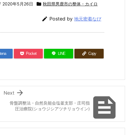

2020年5月26日

秋田県男鹿市の整体・カイロ

Posted by
地元密着なび
tena
Pocket
LINE
Copy

Next

骨盤調整法・自然良能会塩釜支部・庄司指
圧治療院(ショウジシアツチリョウイン)