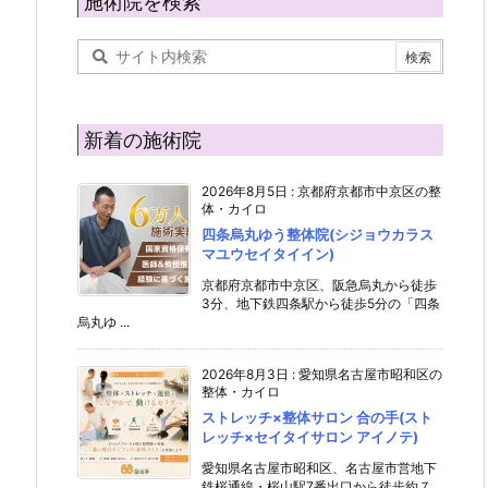
施術院を検索
新着の施術院
2026年8月5日
:
京都府京都市中京区の整
体・カイロ
四条烏丸ゆう整体院(シジョウカラス
マユウセイタイイン)
京都府京都市中京区、阪急烏丸から徒歩
3分、地下鉄四条駅から徒歩5分の「四条
烏丸ゆ ...
2026年8月3日
:
愛知県名古屋市昭和区の
整体・カイロ
ストレッチ×整体サロン 合の手(スト
レッチ×セイタイサロン アイノテ)
愛知県名古屋市昭和区、名古屋市営地下
鉄桜通線・桜山駅7番出口から徒歩約７