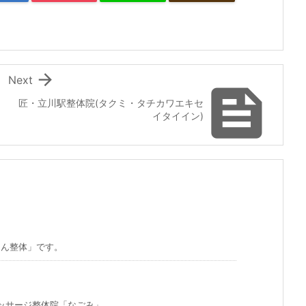

Next

匠・立川駅整体院(タクミ・タチカワエキセ
イタイイン)
こん整体」です。
ージ整体院「なごみ」 ...