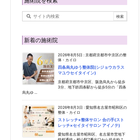
施術院を検索
新着の施術院
2026年8月5日
:
京都府京都市中京区の整
体・カイロ
四条烏丸ゆう整体院(シジョウカラス
マユウセイタイイン)
京都府京都市中京区、阪急烏丸から徒歩
3分、地下鉄四条駅から徒歩5分の「四条
烏丸ゆ ...
2026年8月3日
:
愛知県名古屋市昭和区の
整体・カイロ
ストレッチ×整体サロン 合の手(スト
レッチ×セイタイサロン アイノテ)
愛知県名古屋市昭和区、名古屋市営地下
鉄桜通線・桜山駅7番出口から徒歩約７