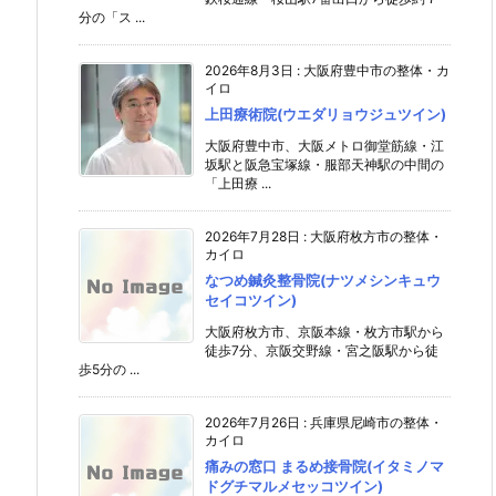
分の「ス ...
2026年8月3日
:
大阪府豊中市の整体・カ
イロ
上田療術院(ウエダリョウジュツイン)
大阪府豊中市、大阪メトロ御堂筋線・江
坂駅と阪急宝塚線・服部天神駅の中間の
「上田療 ...
2026年7月28日
:
大阪府枚方市の整体・
カイロ
なつめ鍼灸整骨院(ナツメシンキュウ
セイコツイン)
大阪府枚方市、京阪本線・枚方市駅から
徒歩7分、京阪交野線・宮之阪駅から徒
歩5分の ...
2026年7月26日
:
兵庫県尼崎市の整体・
カイロ
痛みの窓口 まるめ接骨院(イタミノマ
ドグチマルメセッコツイン)