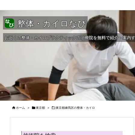
整体・カイロなび
お近くの整体・カイロプラクティックの治療院を無料で紹介・案内

ホーム
>

東京都
>

東京都練馬区の整体・カイロ