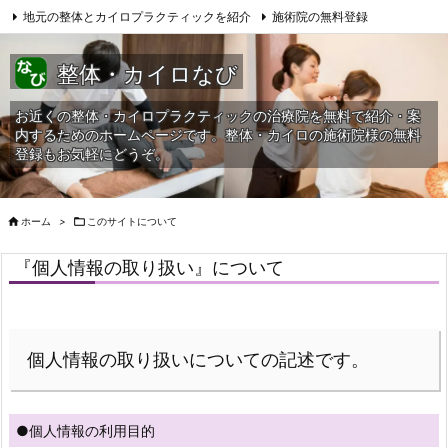
地元の整体とカイロプラクティックを紹介
施術院の無料登録
サイトマップ
当HPへの問合せ
整体・カイロなび
お近くの整体・カイロプラクティックの治療院を無料で紹介・案
内するためのホームページです。整体・カイロの施術院様の無料
登録もお気軽にどうぞ。

ホーム
>

このサイトについて
『個人情報の取り扱い』について
個人情報の取り扱いについての記述です。
●個人情報の利用目的