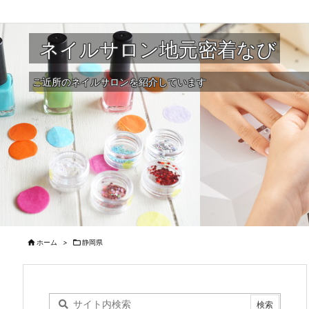
ネイルサロン地元密着なび
ご近所のネイルサロンを紹介しています

ホーム
>

静岡県