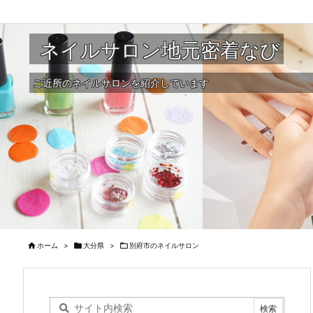
ネイルサロン地元密着なび
ご近所のネイルサロンを紹介しています

ホーム
>

大分県
>

別府市のネイルサロン