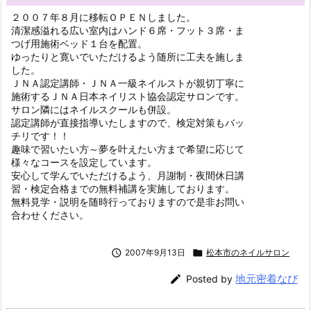
２００７年８月に移転ＯＰＥＮしました。
清潔感溢れる広い室内はハンド６席・フット３席・ま
つげ用施術ベッド１台を配置。
ゆったりと寛いでいただけるよう随所に工夫を施しま
した。
ＪＮＡ認定講師・ＪＮＡ一級ネイルストが親切丁寧に
施術するＪＮＡ日本ネイリスト協会認定サロンです。
サロン隣にはネイルスクールも併設。
認定講師が直接指導いたしますので、検定対策もバッ
チリです！！
趣味で習いたい方～夢を叶えたい方まで希望に応じて
様々なコースを設定しています。
安心して学んでいただけるよう、月謝制・夜間休日講
習・検定合格までの無料補講を実施しております。
無料見学・説明を随時行っておりますので是非お問い
合わせください。

2007年9月13日

松本市のネイルサロン
地元密着なび

Posted by