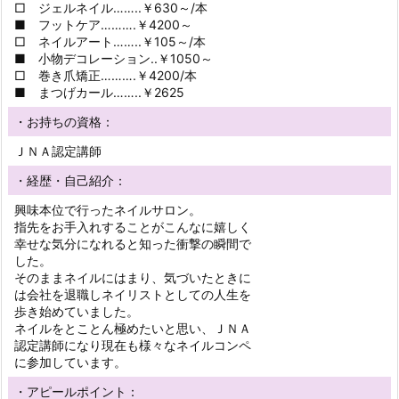
□ ジェルネイル……..￥630～/本
■ フットケア……….￥4200～
□ ネイルアート……..￥105～/本
■ 小物デコレーション..￥1050～
□ 巻き爪矯正……….￥4200/本
■ まつげカール……..￥2625
・お持ちの資格：
ＪＮＡ認定講師
・経歴・自己紹介：
興味本位で行ったネイルサロン。
指先をお手入れすることがこんなに嬉しく
幸せな気分になれると知った衝撃の瞬間で
した。
そのままネイルにはまり、気づいたときに
は会社を退職しネイリストとしての人生を
歩き始めていました。
ネイルをとことん極めたいと思い、ＪＮＡ
認定講師になり現在も様々なネイルコンペ
に参加しています。
・アピールポイント：