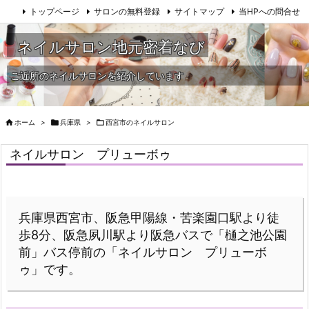
トップページ
サロンの無料登録
サイトマップ
当HPへの問合せ
ネイルサロン地元密着なび
ご近所のネイルサロンを紹介しています

ホーム
>

兵庫県
>

西宮市のネイルサロン
ネイルサロン プリューボゥ
兵庫県西宮市、阪急甲陽線・苦楽園口駅より徒
歩8分、阪急夙川駅より阪急バスで「樋之池公園
前」バス停前の「ネイルサロン プリューボ
ゥ」です。