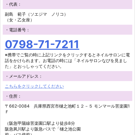
・代表：
副島 範子（ソエジマ ノリコ）
（女・乙女座）
・電話番号：
0798-71-7211
※携帯でご覧の時に上記リンクをクリックするとネイルサロンに電
話をかけられます。お電話の時には「ネイルサロンなびを見まし
た」とおっしゃってください。
・メールアドレス：
こちらをクリックしてください
・住所：
〒662-0084 兵庫県西宮市樋之池町１２－５ モンマール苦楽園1
Ｆ
（阪急甲陽線苦楽園口駅より徒歩8分
阪急夙川駅より阪急バスで「樋之池公園
前」バス停前）