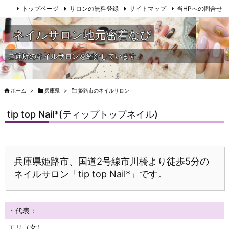
トップページ
サロンの無料登録
サイトマップ
当HPへの問合せ
ネイルサロン地元密着なび
ご近所のネイルサロンを紹介しています

ホーム
>

兵庫県
>

姫路市のネイルサロン
tip top Nail*(ティップトップネイル)
兵庫県姫路市、国道2号線市川橋より徒歩5分の
ネイルサロン「tip top Nail*」です。
・代表：
エリ（女）